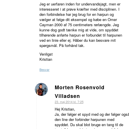
Jeg er uerfaren inden for undervandsjagt, men er
interesseret i at prøve kræfter med disciplinen. I
den forbindelse har jeg brug for en harpun og
vælger at følge dit eksempel og købe en Omer
Cayman 2000 af 75 centimeters rørlængde. Jeg
kunne dog godt tænke mig at vide, om spyddet
tilhørende anførte harpun er forbundet til harpunen
ved en linie eller ej. Håber du kan besvare mit
spørgsmål. På forhånd tak.
Venligst
Kristian
Besvar
Morten Rosenvold
siger:
Villadsen
23. maj 2014 kl. 7:25
Hej Kristian,
Ja, der følger et spyd med og der følger ogs
den line der forbinder harpunen med
spyddet. Du skal blot bruge en tang til de