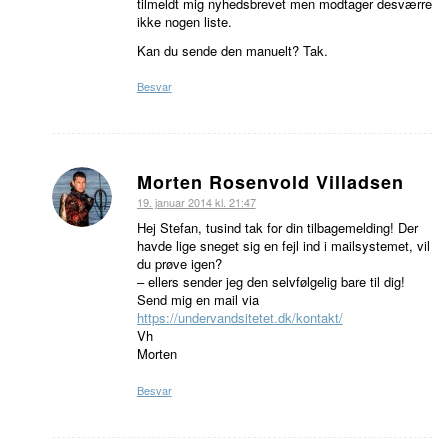
tilmeldt mig nyhedsbrevet men modtager desværre
ikke nogen liste.
Kan du sende den manuelt? Tak.
Besvar
Morten Rosenvold Villadsen
siger:
19. januar 2014 kl. 21:47
Hej Stefan, tusind tak for din tilbagemelding! Der
havde lige sneget sig en fejl ind i mailsystemet, vil
du prøve igen?
– ellers sender jeg den selvfølgelig bare til dig!
Send mig en mail via
https://undervandsitetet.dk/kontakt/
Vh
Morten
Besvar