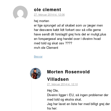
ole clement
siger:
27. februar 2014 kl. 12:06
hej morten
er lige sprunget ud af skabet som uv jæger men
har desvære købt lidt forkert osv så ville gerne
have sendt dit forslagtil grej hvis det er muligt,plus
en forspørgesel ang handel over i diveinn hvad
med told og skat osv ????
mvh ole Clement
Besvar
Morten Rosenvold
siger:
Villadsen
27. februar 2014 kl. 12:10
Hej Ole,
Diveinn ligger i EU, så ingen problemer der
med told og ekstra skat.
Jeg har lavet en liste her med billigt grej der
fra her: