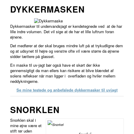
DYKKERMASKEN
Dykkermasker til undervandsjagt er kendetegnede ved at de har
lille indre volumen. Det vil sige at de har et lille luftrum foran
øjnene.
Det medfører at der skal bruges mindre luft på at trykudligne dem
og at udsynet til højre og venstre ofte vil være større da øjnene
sidder tættere på glasset.
En maske til uv-jagt bør også have et skørt der ikke
gennemsigtigt da man ellers kan risikere at blive blændet af
solens reflekser når man ligger i overfladen og hviler mellem
neddykningerne.
Se mine testede og anbefalede dykkermasker til uvjagt
SNORKLEN
Snorklen skal i
mine øjne være et
stift rør uden