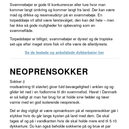
Svømmebøjer er gode til konkurrencer eller ture hvor man
kommer langt omkring og kommer langt fra land. Der kan være
mad og drikke og reserveudstyr på en svømmebøje. En
torpedobøje vil altid være førstevalget, den kan det hele – men
har ikke så gode muligheder for opbevaring som en
svømmeflåde.
Torpedobøjer er billigst, svømmebøjer er dyrest og de tropiske
set-ups efter meget store fisk vil ofte være de allerdyreste.
Se de testede og anbefalede dykkerbøjer her
NEOPRENSOKKER
Sokker (i
modsætning til støvler) giver fuld bevægelighed i anklen og og
glider let ned i en fodlomme til din svømmefod. Havet i Danmark
er så køligt at man har brug for at holde sine fødder og tæer
varme med en god isolerende neoprensok.
Det er dog vigtigt at være opmærksom på at neoprensokker går i
stykker hvis du går langs kysten på land med dem. De skal
tages af og på i vandkanten hvis de skal holde mere end til 5-10
dykkerture. Du kan også beholde sokkerne på og brue et par