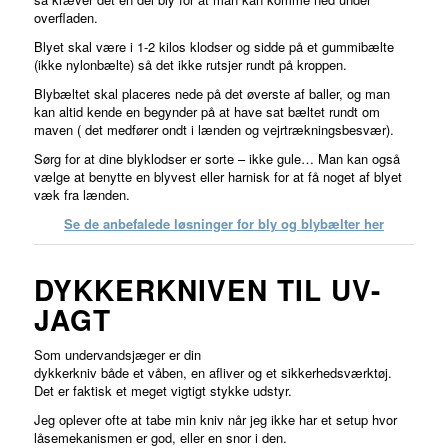
overfladen.
Blyet skal være i 1-2 kilos klodser og sidde på et gummibælte
(ikke nylonbælte) så det ikke rutsjer rundt på kroppen.
Blybæltet skal placeres nede på det øverste af baller, og man
kan altid kende en begynder på at have sat bæltet rundt om
maven ( det medfører ondt i lænden og vejrtrækningsbesvær).
Sørg for at dine blyklodser er sorte – ikke gule… Man kan også
vælge at benytte en blyvest eller harnisk for at få noget af blyet
væk fra lænden.
Se de anbefalede løsninger for bly og blybælter her
DYKKERKNIVEN TIL UV-
JAGT
Som undervandsjæger er din
dykkerkniv både et våben, en afliver og et sikkerhedsværktøj.
Det er faktisk et meget vigtigt stykke udstyr.
Jeg oplever ofte at tabe min kniv når jeg ikke har et setup hvor
låsemekanismen er god, eller en snor i den.