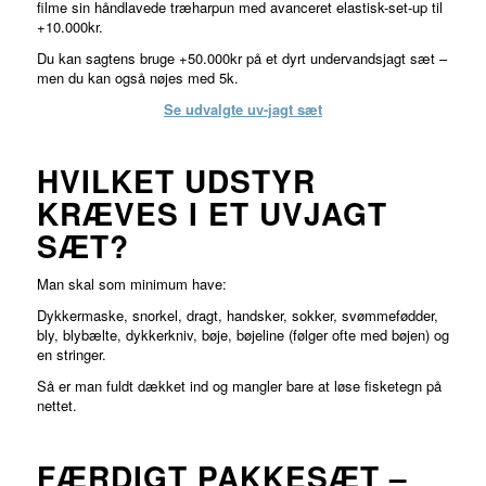
filme sin håndlavede træharpun med avanceret elastisk-set-up til
+10.000kr.
Du kan sagtens bruge +50.000kr på et dyrt undervandsjagt sæt –
men du kan også nøjes med 5k.
Se udvalgte uv-jagt sæt
HVILKET UDSTYR
KRÆVES I ET UVJAGT
SÆT?
Man skal som minimum have:
Dykkermaske, snorkel, dragt, handsker, sokker, svømmefødder,
bly, blybælte, dykkerkniv, bøje, bøjeline (følger ofte med bøjen) og
en stringer.
Så er man fuldt dækket ind og mangler bare at løse fisketegn på
nettet.
FÆRDIGT PAKKESÆT –