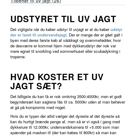
Tilbehør til uv jagt
(26)
UDSTYRET TIL UV JAGT
Det vigtigste når du køber udstyr til uvjagt er at du køber
udstyr
der er lavet til undervandsjagt
. Der er mange der er gået galt i
byen med deres første køb af våddragt og svømmefødder, hvor
de desværre er kommet hjem med dykkerudstyr der nok var
mere egnet til snorkling ved sommerhuset eller scubadykning i
troperne.
HVAD KOSTER ET UV
JAGT SÆT?
Det billigste du kan få er nok omkring 3500-4000kr, men et godt
begyndersæt kan sagtens fås til ca. 5000kr uden at man behøver
at gå på kompromis med noget.
Hvis du er typen der altid vælger det dyreste af det dyreste så
kan du hurtigt brænde penge af, men så er vi også i gang med
dykkerure til 12.000kr, undervandskamera til +5.000 som man
spænder på masken til (der kan købes til 800kr) så man kan