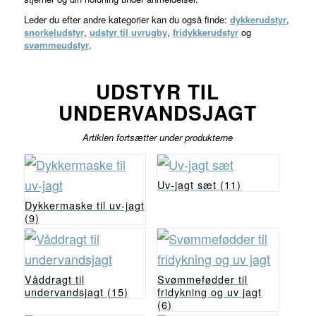
Leder du efter andre kategorier kan du også finde:
dykkerudstyr
,
snorkeludstyr
,
udstyr til uvrugby
,
fridykkerudstyr
og
svømmeudstyr
.
UDSTYR TIL
UNDERVANDSJAGT
Artiklen fortsætter under produkterne
Uv-jagt sæt
(11)
Dykkermaske til uv-jagt
(9)
Våddragt til
Svømmefødder til
undervandsjagt
(15)
fridykning og uv jagt
(6)