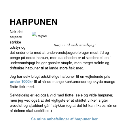
HARPUNEN
Nok det
sejeste
stykke
Harpun til undervandsjagt
udstyr og
det ender ofte med at undervandsjægere bruger mest tid og
penge på deres harpun, men sandheden er at verdenseliten i
undervandsjagt bruger ganske simple, men meget solide og
driftsikre harpuner til at lande store fisk med.
Jeg har selv brugt adskillelige harpuner til en vejledende pris
under 1000kr
til at vinde mange konkurrencer og skyde mange
flotte fisk med.
Selvfølgelig er jeg også vild med flotte, seje og vilde harpuner,
men jeg ved også at det vigtigste er at skidtet virker, sigter
præcist og sjældent går i stykker (og at det let kan fikses når en
af delene skal udskiftes.)
Se mine anbefalinger af harpuner her