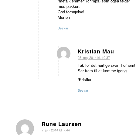
“metalklemmer” (crimps) som også følger
med pakken.
God fornøjelse!
Morten
Besvar
Kristian Mau
siger:
23. maj 2014 kl. 19:37
Tak for det hurtige svar! Fornemt
Ser frem til at komme igang.
/Kristian
Besvar
Rune Laursen
siger:
7. juni 2014 kl. 7:44