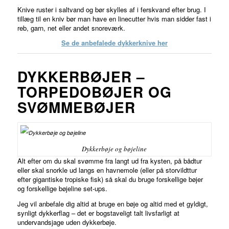
Knive ruster i saltvand og bør skylles af i ferskvand efter brug. I
tillæg til en kniv bør man have en linecutter hvis man sidder fast i
reb, garn, net eller andet snoreværk.
Se de anbefalede dykkerknive her
DYKKERBØJER –
TORPEDOBØJER OG
SVØMMEBØJER
Dykkerbøje og bøjeline
Alt efter om du skal svømme fra langt ud fra kysten, på bådtur
eller skal snorkle ud langs en havnemole (eller på storvildttur
efter gigantiske tropiske fisk) så skal du bruge forskellige bøjer
og forskellige bøjeline set-ups.
Jeg vil anbefale dig altid at bruge en bøje og altid med et gyldigt,
synligt dykkerflag – det er bogstaveligt talt livsfarligt at
undervandsjage uden dykkerbøje.