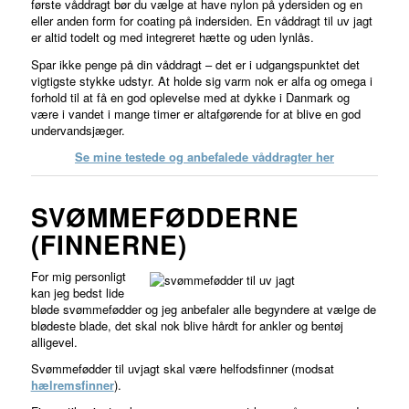
første våddragt bør du vælge at have nylon på ydersiden og en
eller anden form for coating på indersiden. En våddragt til uv jagt
er altid todelt og med integreret hætte og uden lynlås.
Spar ikke penge på din våddragt – det er i udgangspunktet det
vigtigste stykke udstyr. At holde sig varm nok er alfa og omega i
forhold til at få en god oplevelse med at dykke i Danmark og
være i vandet i mange timer er altafgørende for at blive en god
undervandsjæger.
Se mine testede og anbefalede våddragter her
SVØMMEFØDDERNE
(FINNERNE)
For mig personligt
kan jeg bedst lide
bløde svømmefødder og jeg anbefaler alle begyndere at vælge de
blødeste blade, det skal nok blive hårdt for ankler og bentøj
alligevel.
Svømmefødder til uvjagt skal være helfodsfinner (modsat
hælremsfinner
).