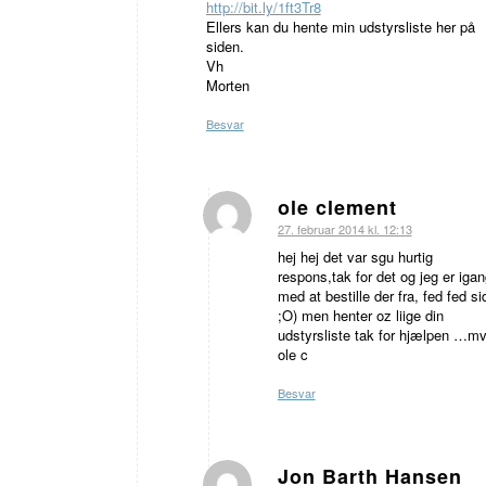
http://bit.ly/1ft3Tr8
Ellers kan du hente min udstyrsliste her på
siden.
Vh
Morten
Besvar
ole clement
siger:
27. februar 2014 kl. 12:13
hej hej det var sgu hurtig
respons,tak for det og jeg er igan
med at bestille der fra, fed fed si
;O) men henter oz liige din
udstyrsliste tak for hjælpen …m
ole c
Besvar
Jon Barth Hansen