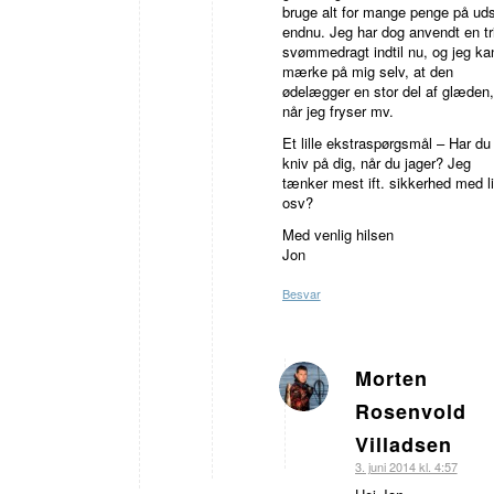
bruge alt for mange penge på uds
endnu. Jeg har dog anvendt en tri
svømmedragt indtil nu, og jeg ka
mærke på mig selv, at den
ødelægger en stor del af glæden,
når jeg fryser mv.
Et lille ekstraspørgsmål – Har du
kniv på dig, når du jager? Jeg
tænker mest ift. sikkerhed med l
osv?
Med venlig hilsen
Jon
Besvar
Morten
siger:
Rosenvold
Villadsen
3. juni 2014 kl. 4:57