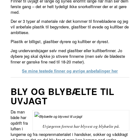
Finner til uvjagt er lange og synes enormt lange når man ser dem
første gang – det er helt tydeligt ikke snorkelfinner der er at gøre
med.
Der er 3 typer af materiale når det kommer til finnebladene og jeg
vil anbefale plastik til begyndere, glasfiber til øvede og kulfiber de
ambitiøse.
Plastik er billigst, glasfiber dyrere og kulfiber er dyrest.
Jeg undervandsjager selv med glasfiber eller kulfiberfinner. Jo
dybere jeg skal dykke jo stivere finnerne (men selv de blødeste
finner er ganske fine ned til 18-20 meter).
Se mine testede finner og øvrige anbefalinger her
BLY OG BLYBÆLTE TIL
UVJAGT
Da man
både har
opdrift fra
Uvjægeren forrest har blyvest og blybælte på.
luften i
lungerne og fra neoprenmaterialet i handsker, sokker og våddragt
så kræver det en del bly for at man kan komme ned under