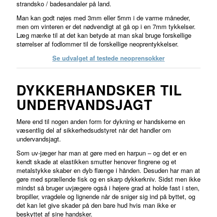
strandsko / badesandaler på land.
Man kan godt nøjes med 3mm eller 5mm i de varme måneder,
men om vinteren er det nødvendigt at gå op i en 7mm tykkelser.
Læg mærke til at det kan betyde at man skal bruge forskellige
størrelser af fodlommer til de forskellige neoprentykkelser.
Se udvalget af testede neoprensokker
DYKKERHANDSKER TIL
UNDERVANDSJAGT
Mere end til nogen anden form for dykning er handskerne en
væsentlig del af sikkerhedsudstyret når det handler om
undervandsjagt.
Som uv-jæger har man at gøre med en harpun – og det er en
kendt skade at elastikken smutter henover fingrene og et
metalstykke skaber en dyb flænge i hånden. Desuden har man at
gøre med sprællende fisk og en skarp dykkerkniv. Sidst men ikke
mindst så bruger uvjægere også i højere grad at holde fast i sten,
bropiller, vragdele og lignende når de sniger sig ind på byttet, og
det kan let give skader på den bare hud hvis man ikke er
beskyttet af sine handsker.