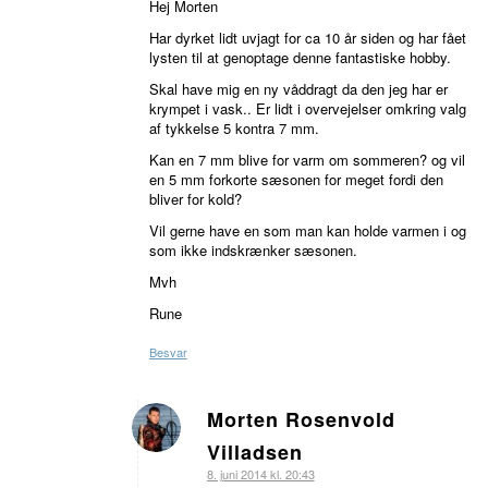
Hej Morten
Har dyrket lidt uvjagt for ca 10 år siden og har fået
lysten til at genoptage denne fantastiske hobby.
Skal have mig en ny våddragt da den jeg har er
krympet i vask.. Er lidt i overvejelser omkring valg
af tykkelse 5 kontra 7 mm.
Kan en 7 mm blive for varm om sommeren? og vil
en 5 mm forkorte sæsonen for meget fordi den
bliver for kold?
Vil gerne have en som man kan holde varmen i og
som ikke indskrænker sæsonen.
Mvh
Rune
Besvar
Morten Rosenvold
siger:
Villadsen
8. juni 2014 kl. 20:43