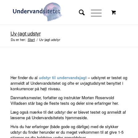
Stor rabat på online kursus
Uv-jagt udstyr
med rabatkode i resten af
Du er her:
Start
/
Uv-jagt udstyr
2023
Se tilbud
Her finder du al
udstyr til undervandsjagt
– udstyret er testet og
anmeldt af Undervandsitetet og ofte er uvjagtudstyret benyttet i
konkurrencer på højt niveau.
Danmarksmester, forfatter og instruktør Morten Rosenvold
Villadsen står bag de fleste tests og deler sine erfaringer her.
Læg også mærke til det udstyr der er blevet testet og anmeldt af
læserne på Undervandsitetets hjemmeside.
Hvis du har erfaringer (både gode og dårlige) med de stykker
udstyr du finder herunder er du meget velkommen til at give 1-5
stjerner og din holdning under anmeldelser.