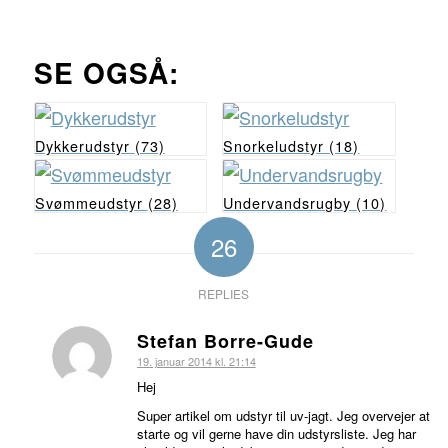
SE OGSÅ:
Dykkerudstyr
(73)
Snorkeludstyr
(18)
Svømmeudstyr
(28)
Undervandsrugby
(10)
26
REPLIES
Stefan Borre-Gude
siger:
19. januar 2014 kl. 21:14
Hej
Super artikel om udstyr til uv-jagt. Jeg overvejer at
starte og vil gerne have din udstyrsliste. Jeg har