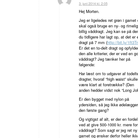
siger:
3. juni 2014 kl. 2:05
Hej Morten.
Jeg er ligeledes ret grøn i gamet
skal også bruge en ny- og rimelig
billig våddragt. Jeg kan se på de
du tidligere har lagt op, at det er 
dragt på 7 mm (
http://bit.ly/1ft3T
Er det en to-delt dragt og opfylde
den alle kriterier, der er ved en g
våddragt? Jeg tænker her på
følgende:
Har læst om to udgaver af todelt
dragter, hvoraf “high waist” skulle
være klart at foretrække? (Den
anden hedder vidst nok “Long Jo
Er den bygget med nylon på
ydersiden, så jeg ikke ødelægger
den første gang?
Og vigtigst af alt, er der en fordel
ved at give 500-1000 kr. mere for
våddragt? Som sagt er jeg ret ny 
gamet og ønsker derfor heller ikk