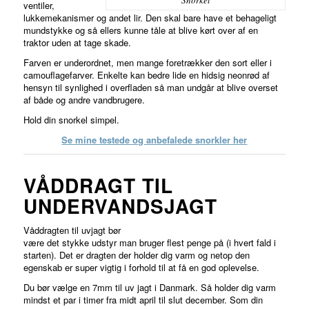
Snorkel
ventiler,
lukkemekanismer og andet lir. Den skal bare have et behageligt
mundstykke og så ellers kunne tåle at blive kørt over af en
traktor uden at tage skade.
Farven er underordnet, men mange foretrækker den sort eller i
camouflagefarver. Enkelte kan bedre lide en hidsig neonrød af
hensyn til synlighed i overfladen så man undgår at blive overset
af både og andre vandbrugere.
Hold din snorkel simpel.
Se mine testede og anbefalede snorkler her
VÅDDRAGT TIL
UNDERVANDSJAGT
Våddragten til uvjagt bør
være det stykke udstyr man bruger flest penge på (i hvert fald i
starten). Det er dragten der holder dig varm og netop den
egenskab er super vigtig i forhold til at få en god oplevelse.
Du bør vælge en 7mm til uv jagt i Danmark. Så holder dig varm
mindst et par i timer fra midt april til slut december. Som din