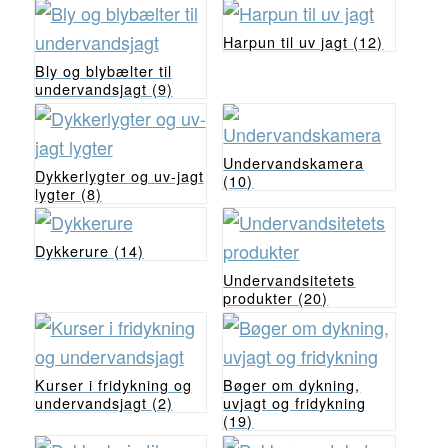
Harpun til uv jagt
(12)
Bly og blybælter til
undervandsjagt
(9)
Undervandskamera
Dykkerlygter og uv-jagt
(10)
lygter
(8)
Dykkerure
(14)
Undervandsitetets
produkter
(20)
Kurser i fridykning og
Bøger om dykning,
undervandsjagt
(2)
uvjagt og fridykning
(19)