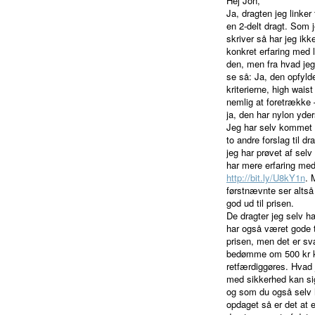
Hej Jon,
Ja, dragten jeg linker t
en 2-delt dragt. Som 
skriver så har jeg ikk
konkret erfaring med l
den, men fra hvad je
se så: Ja, den opfylde
kriterierne, high waist
nemlig at foretrække 
ja, den har nylon yder
Jeg har selv kommet
to andre forslag til dr
jeg har prøvet af selv
har mere erfaring med
http://bit.ly/U8kY1n
. 
førstnævnte ser altså 
god ud til prisen.
De dragter jeg selv ha
har også været gode t
prisen, men det er sv
bedømme om 500 kr 
retfærdiggøres. Hvad 
med sikkerhed kan si
og som du også selv 
opdaget så er det at 