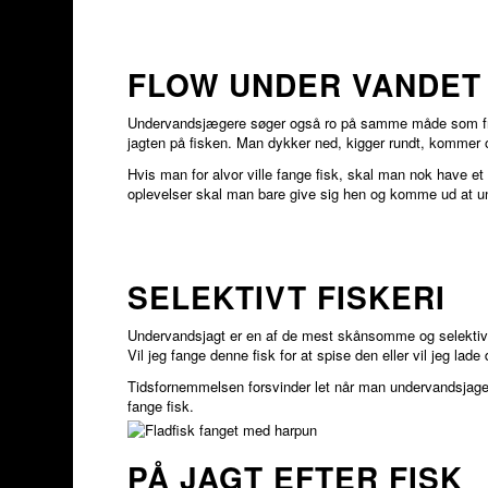
FLOW UNDER VANDET
Undervandsjægere søger også ro på samme måde som fridy
jagten på fisken. Man dykker ned, kigger rundt, kommer op
Hvis man for alvor ville fange fisk, skal man nok have e
oplevelser skal man bare give sig hen og komme ud at und
SELEKTIVT FISKERI
Undervandsjagt er en af de mest skånsomme og selektive
Vil jeg fange denne fisk for at spise den eller vil jeg la
Tidsfornemmelsen forsvinder let når man undervandsjager.
fange fisk.
PÅ JAGT EFTER FISK