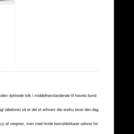
r siden dykkede folk i middelhavslandende til havets bund
gl (abelone) så er det et erhverv der endnu lever den dag
agt
af neopren, men med hvide bomuldsbluser udover for