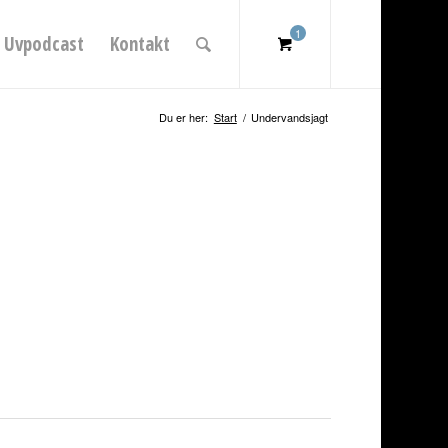
1
Uvpodcast
Kontakt
Se
tilbud
Du er her:
Start
/
Undervandsjagt