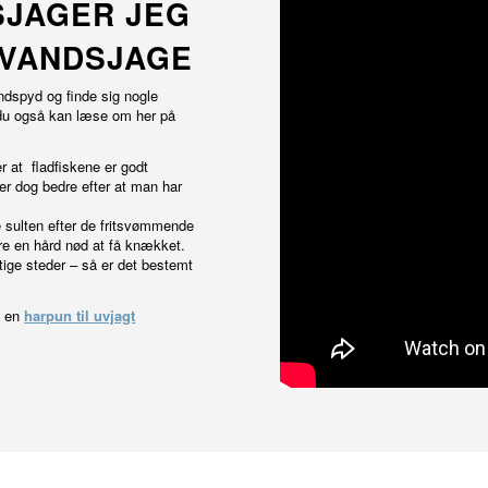
SJAGER JEG
RVANDSJAGE
ndspyd og finde sig nogle
u også kan læse om her på
er at fladfiskene er godt
ver dog bedre efter at man har
e sulten efter de fritsvømmende
re en hård nød at få knækket.
gtige steder – så er det bestemt
e en
harpun til uvjagt