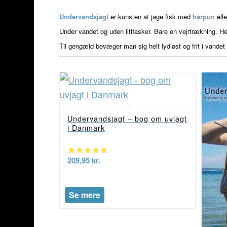
Undervandsjagt
er kunsten at jage fisk med
harpun
ell
Under vandet og uden iltflasker. Bare en vejrtrækning. He
Til gengæld bevæger man sig helt lydløst og frit i vande
Undervandsjagt – bog om uvjagt
i Danmark
Vurderet
209,95
kr.
5.00
ud af 5
Se mere