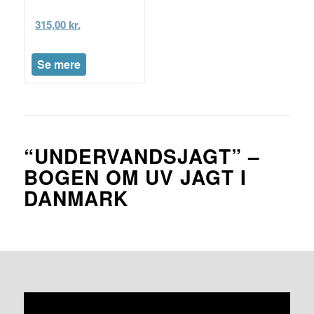
315,00
kr.
Se mere
“UNDERVANDSJAGT” –
BOGEN OM UV JAGT I
DANMARK