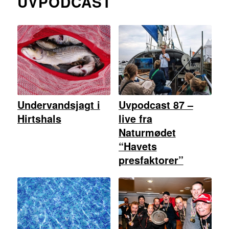
UVPODCAST
Undervandsjagt i
Uvpodcast 87 –
Hirtshals
live fra
Naturmødet
“Havets
presfaktorer”