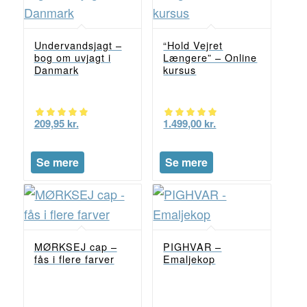
Undervandsjagt –
“Hold Vejret
bog om uvjagt i
Længere” – Online
Danmark
kursus
209,95
kr.
1.499,00
kr.
Vurderet
Vurderet
5.00
5.00
Se mere
Se mere
ud af 5
ud af 5
MØRKSEJ cap –
PIGHVAR –
fås i flere farver
Emaljekop