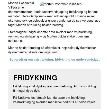
Morten Rosenvold
Villadsen er
danmarksmester i både undervandsjagt og fridykning og har sat
rekorder i flere discipliner – med udgangspunkt i mange rejser,
ekstreme dyk og oplevelser under vandet på de syv verdenshave
tager Morten ofte ud og holder foredrag.
I foredragene indgår der ofte små øvelser med vejrtrækning,
vejrhold og afslapning – og Morten guider sikkert gennem
øvelserne.
Morten holder foredrag på efterskoler, højskoler, dykkerklubber,
dykkercentre, idrætsforeninger mm.
Se foredrag om vejrtrækning, fridykning og undervandsjagt
FRIDYKNING
Fridykning er at dykke på en vejrtrækning. Alt fra snorkling
til meget dybe dyk.
På Undervandsitetet.dk kan du læse om fridykning,
vejrtrækning og hvordan man blive bedre til at holde vejret.