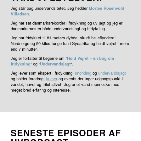
Jeg står bag undervandsitetet. Jeg hedder
Morten Rosenvold
Villadsen.
Jeg har sat danmarksrekorder i fridykning og uv jagt og jeg er
danmarksmester både undervandsjagt og fridykning.
Jeg har fridykket til 81 meters dybde, skudt helleflyndere i
Nordnorge og 50 kilos tunge tun i Sydafrika og holdt vejret i mere
end 7 minutter.
Jeg er forfatter til bøgerne om “
Hold Vejret – en bog om
fridykning
” og “
Undervandsjagt
“.
Jeg lever som ekspert i fridykning,
snorkling
og
undervandsjagt
og holder foredrag,
kurser
og events der tager udgangspunkt i
vandet, havet og friluftslivet. Jeg er et vand-menneske med
meget bred erfaring og interesse.
SENESTE EPISODER AF