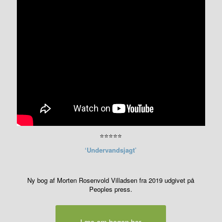
⭐⭐⭐⭐⭐
‘Undervandsjagt’
Ny bog af Morten Rosenvold Villadsen fra 2019 udgivet på
Peoples press.
Læs om bogen her