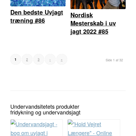
Den bedste Uvjagt
Nordisk
træning #86
Mesterskab i uv
jagt 2022 #85
2
3
›
»
1
Side 1 af 32
Undervandsitetets produkter
fridykning og undervandsjagt