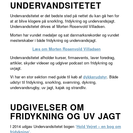
UNDERVANDSITETET
Undervandsitetet er det bedste sted på nettet du kan gå hen for
at at blive klogere på snorkling, fridykning og undervandsjagt.
Undervandsitetet drives af Morten Rosenvold Villadsen.
Morten har vundet medaljer og sat danmarksrekorder og vundet
mesterskaber i både fridykning og undervandsjagt.
Læs om Morten Rosenvold Villadsen
Undervandsitetet afholder kurser, firmaevents, laver foredrag,
artikler, skyder videoer
og
udgiver
podcast
om fridykning og
uvjagt.
Vi har en stor sektion med guide til køb af
dykkerudstyr
. Både
udstyr til fridykning, snorkling, svømning, dykning,
undervandsrugby, uv jagt, kajak og strandliv.
UDGIVELSER OM
FRIDYKNING OG UV JAGT
I 2014 udgav Undervandsitetet bogen
‘
Hold Vejret – en bog om
fridykning
‘.