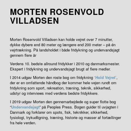
MORTEN ROSENVOLD
VILLADSEN
Morten Rosenvold Villadsen kan holde vejret over 7 minutter,
dykke dybere end 80 meter og længere end 200 meter – på én
vejrtrækning. På landsholdet i både fridykning og undervandsjagt
gennem flere år
Verdens 10. bedste allround fridykker i 2010 og danmarksmester.
Ekspert i fridykning og undervandsjagt brugt af flere medier.
I 2014 udgav Morten den roste bog om fridykning
‘Hold Vejret’
,
der er en omfattende håndbog der kommer hele vejen rundt om
fridykning som sport, rekreation, træning, teknik, sikkerhed,
udstyr og interviews med verdens bedste fridykkere.
I 2019 udgav Morten den gennemarbejdede og super flotte bog
“
Undervandsjagt
” på Peoples Press. Bogen guider til uvjagten i
Danmark og forklarer om spots, fisk, teknikker, sikkerhed,
fysiologi, trykudligning, træning, historie og masser af fortællinger
fra hele verden.