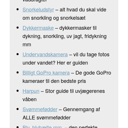
Snorkeludstyr
– alt hvad du skal vide
om snorkling og snorkelsæt
Dykkermaske
– dykkermasker til
dykning, snorkling, uv jagt, fridykning
mm
Undervandskamera
– vil du tage fotos
under vandet? Her er guiden
Billigt GoPro kamera
– De gode GoPro
kameraer til den bedste pris
Harpun
– Stor guide til uvjægerenes
våben
Svømmefødder
– Gennemgang af
ALLE svømmefødder
Bly, blybælte mm.
– den perfekte