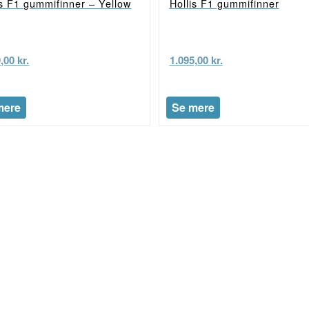
is F1 gummifinner – Yellow
Hollis F1 gummifinner
9,00
kr.
1.095,00
kr.
mere
Se mere