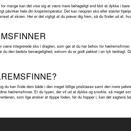
 for mange kan det vise sig at være mere behageligt end blot at dykke i bare fø
urtigt påvirker hele din kropstemperatur. Det kan neopren sko eller støvler hjæ
t af skoen. Her er det vigtigt at du prøver dig frem, så du finder ud af, hva
EMSFINNER
 der være integrerede sko i dragten, som gør at du har behov for hælremsfinner. 
 får du den bedste bevægelighed, selvom du er godt pakket i en tyk tørdragt. 
LREMSFINNE?
r, og du kan finde dem både i den meget billige prisklasse samt den mere pe
dine hælremsfinner. Er du typen, der vil ud at dykke og snorkle, så meget som 
verdenen, som lige ønsker at dyppe foden, før du hopper i, kan det sagtens bet