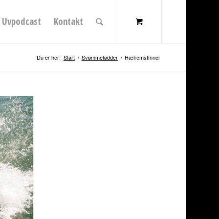
Uvpodcast
Kontakt
Du er her:
Start
/
Svømmefødder
/
Hælremsfinner