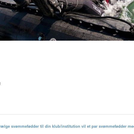
t
 vælge svømmefødder til din klub/institution vil et par svømmefødder me