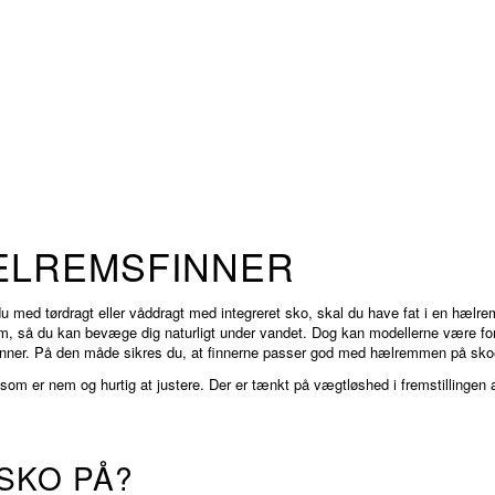
LREMSFINNER
u med tørdragt eller våddragt med integreret sko, skal du have fat i en hælre
orm, så du kan bevæge dig naturligt under vandet. Dog kan modellerne være fors
inner. På den måde sikres du, at finnerne passer god med hælremmen på skoe
m er nem og hurtig at justere. Der er tænkt på vægtløshed i fremstillingen a
 SKO PÅ?