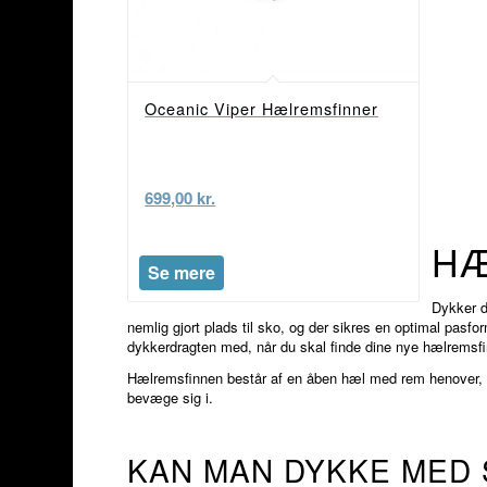
Oceanic Viper Hælremsfinner
699,00
kr.
HÆ
Se mere
Dykker d
nemlig gjort plads til sko, og der sikres en optimal pasf
dykkerdragten med, når du skal finde dine nye hælremsf
Hælremsfinnen består af en åben hæl med rem henover, so
bevæge sig i.
KAN MAN DYKKE MED