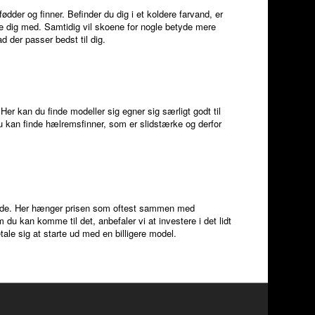
dder og finner. Befinder du dig i et koldere farvand, er
lpe dig med. Samtidig vil skoene for nogle betyde mere
d der passer bedst til dig.
Her kan du finde modeller sig egner sig særligt godt til
Du kan finde hælremsfinner, som er slidstærke og derfor
brede. Her hænger prisen som oftest sammen med
du kan komme til det, anbefaler vi at investere i det lidt
ale sig at starte ud med en billigere model.