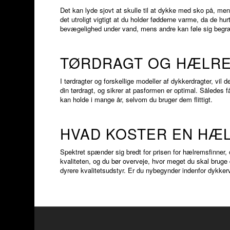
Det kan lyde sjovt at skulle til at dykke med sko på, men
det utroligt vigtigt at du holder fødderne varme, da de h
bevægelighed under vand, mens andre kan føle sig begrænse
TØRDRAGT OG HÆLR
I tørdragter og forskellige modeller af dykkerdragter, vil
din tørdragt, og sikrer at pasformen er optimal. Således
kan holde i mange år, selvom du bruger dem flittigt.
HVAD KOSTER EN HÆ
Spektret spænder sig bredt for prisen for hælremsfinne
kvaliteten, og du bør overveje, hvor meget du skal bruge 
dyrere kvalitetsudstyr. Er du nybegynder indenfor dykker