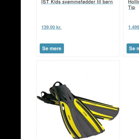
IST Kids svømmefødder til børn
Holl
Tip
139,00
kr.
1.49
Se mere
Se 