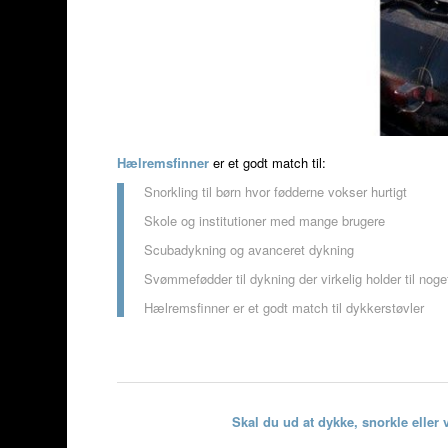
Hælremsfinner
er et godt match til:
Snorkling til børn hvor fødderne vokser hurtigt
Skole og institutioner med mange brugere
Scubadykning og avanceret dykning
Svømmefødder til dykning der virkelig holder til noge
Hælremsfinner er et godt match til dykkerstøvler
Skal du ud at dykke, snorkle eller