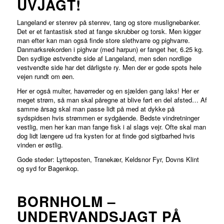
UVJAGT!
Langeland er stenrev på stenrev, tang og store muslignebanker.
Det er et fantastisk sted at fange skrubber og torsk. Men kigger
man efter kan man også finde store slethvarre og pighvarre.
Danmarksrekorden i pighvar (med harpun) er fanget her, 6.25 kg.
Den sydlige østvendte side af Langeland, men sden nordlige
vestvendte side har det dårligste ry. Men der er gode spots hele
vejen rundt om øen.
Her er også multer, havørreder og en sjælden gang laks! Her er
meget strøm, så man skal påregne at blive ført en del afsted… Af
samme årsag skal man passe lidt på med at dykke på
sydspidsen hvis strømmen er sydgående. Bedste vindretninger
vestlig, men her kan man fange fisk i al slags vejr. Ofte skal man
dog lidt længere ud fra kysten for at finde god sigtbarhed hvis
vinden er østlig.
Gode steder: Lytteposten, Tranekær, Keldsnor Fyr, Dovns Klint
og syd for Bagenkop.
BORNHOLM –
UNDERVANDSJAGT PÅ