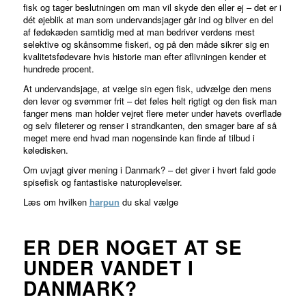
fisk og tager beslutningen om man vil skyde den eller ej – det er i
dét øjeblik at man som undervandsjager går ind og bliver en del
af fødekæden samtidig med at man bedriver verdens mest
selektive og skånsomme fiskeri, og på den måde sikrer sig en
kvalitetsfødevare hvis historie man efter aflivningen kender et
hundrede procent.
At undervandsjage, at vælge sin egen fisk, udvælge den mens
den lever og svømmer frit – det føles helt rigtigt og den fisk man
fanger mens man holder vejret flere meter under havets overflade
og selv fileterer og renser i strandkanten, den smager bare af så
meget mere end hvad man nogensinde kan finde af tilbud i
køledisken.
Om uvjagt giver mening i Danmark? – det giver i hvert fald gode
spisefisk og fantastiske naturoplevelser.
Læs om hvilken
harpun
du skal vælge
ER DER NOGET AT SE
UNDER VANDET I
DANMARK?