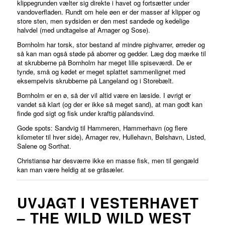
klippegrunden vælter sig direkte i havet og fortsætter under
vandoverfladen. Rundt om hele øen er der masser af klipper og
store sten, men sydsiden er den mest sandede og kedelige
halvdel (med undtagelse af Arnager og Sose).
Bornholm har torsk, stor bestand af mindre pighvarrer, ørreder og
så kan man også støde på aborrer og gedder. Læg dog mærke til
at skrubberne på Bornholm har meget lille spiseværdi. De er
tynde, små og kødet er meget splattet sammenlignet med
eksempelvis skrubberne på Langeland og i Storebælt.
Bornholm er en ø, så der vil altid være en læside. I øvrigt er
vandet så klart (og der er ikke så meget sand), at man godt kan
finde god sigt og fisk under kraftig pålandsvind.
Gode spots: Sandvig til Hammeren, Hammerhavn (og flere
kilometer til hver side), Arnager rev, Hullehavn, Bølshavn, Listed,
Salene og Sorthat.
Christiansø har desværre ikke en masse fisk, men til gengæld
kan man være heldig at se gråsæler.
UVJAGT I VESTERHAVET
– THE WILD WILD WEST