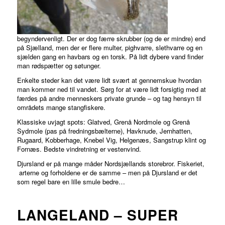
begyndervenligt. Der er dog færre skrubber (og de er mindre) end
på Sjælland, men der er flere multer, pighvarre, slethvarre og en
sjælden gang en havbars og en torsk. På lidt dybere vand finder
man rødspætter og søtunger.
Enkelte steder kan det være lidt svært at gennemskue hvordan
man kommer ned til vandet. Sørg for at være lidt forsigtig med at
færdes på andre menneskers private grunde – og tag hensyn til
områdets mange stangfiskere.
Klassiske uvjagt spots: Glatved, Grenå Nordmole og Grenå
Sydmole (pas på fredningsbælterne), Havknude, Jernhatten,
Rugaard, Kobberhage, Knebel Vig, Helgenæs, Sangstrup klint og
Fornæs. Bedste vindretning er vestenvind.
Djursland er på mange måder Nordsjællands storebror. Fiskeriet,
arterne og forholdene er de samme – men på Djursland er det
som regel bare en lille smule bedre…
LANGELAND – SUPER