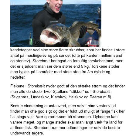
kendetegnet ved sine store flotte skrubber, som her findes i store
antal på muslingerev og på sandet (ofte på kanten mellem sand
og stenrev). Storebælt har også en fornuftig torskebestand, men
det er sjældent man ser dem større end 5 kg. Torskene støder
man typisk på i områder med store sten fra 3m dybde og
nedefter.
Fiskene i Storebælt nyder godt af den stærke strøm og det finder
man alle de steder hvor Sjælland “stikker” ud i Storebælt
(Stigsnæs, Lindeskov, Klarskov, Halskov og Reersø m.fl).
Bedste vindretning er østenvind, men selv i hård vestenvind
finder man ofte god sigt og det er fuldt ud muligt at fange fisk her
i al slags vejr. Vær opmærksom på strømmen. Dybderne kan
variere meget, og mange steder skal man langt væk fra land for
at finde fisk. Storebælt rummer udfordringer for selv de bedste
undervandsjægere.