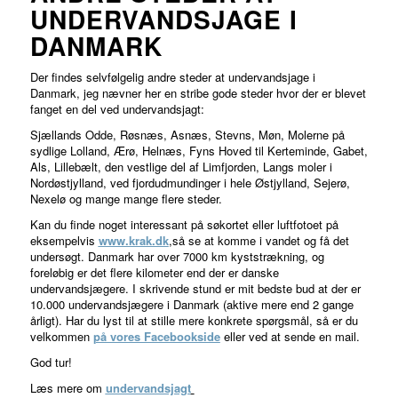
UNDERVANDSJAGE I
DANMARK
Der findes selvfølgelig andre steder at undervandsjage i
Danmark, jeg nævner her en stribe gode steder hvor der er blevet
fanget en del ved undervandsjagt:
Sjællands Odde, Røsnæs, Asnæs, Stevns, Møn, Molerne på
sydlige Lolland, Ærø, Helnæs, Fyns Hoved til Kerteminde, Gabet,
Als, Lillebælt, den vestlige del af Limfjorden, Langs moler i
Nordøstjylland, ved fjordudmundinger i hele Østjylland, Sejerø,
Nexelø og mange mange flere steder.
Kan du finde noget interessant på søkortet eller luftfotoet på
eksempelvis
www.krak.dk
,så se at komme i vandet og få det
undersøgt. Danmark har over 7000 km kyststrækning, og
foreløbig er det flere kilometer end der er danske
undervandsjægere. I skrivende stund er mit bedste bud at der er
10.000 undervandsjægere i Danmark (aktive mere end 2 gange
årligt). Har du lyst til at stille mere konkrete spørgsmål, så er du
velkommen
på vores Facebookside
eller ved at sende en mail.
God tur!
Læs mere om
undervandsjagt