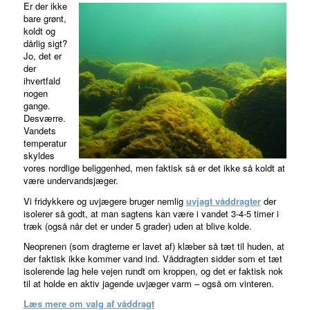
Er der ikke
bare grønt,
koldt og
dårlig sigt?
Jo, det er
der
ihvertfald
nogen
gange.
Desværre.
Vandets
temperatur
skyldes
vores nordlige beliggenhed, men faktisk så er det ikke så koldt at
være undervandsjæger.
Vi fridykkere og uvjægere bruger nemlig
uvjagt våddragter
der
isolerer så godt, at man sagtens kan være i vandet 3-4-5 timer i
træk (også når det er under 5 grader) uden at blive kolde.
Neoprenen (som dragterne er lavet af) klæber så tæt til huden, at
der faktisk ikke kommer vand ind. Våddragten sidder som et tæt
isolerende lag hele vejen rundt om kroppen, og det er faktisk nok
til at holde en aktiv jagende uvjæger varm – også om vinteren.
Læs mere om valg af våddragt