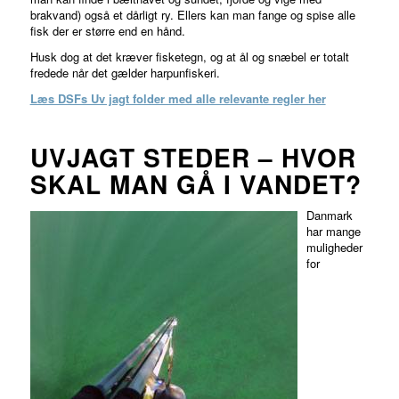
brakvand) også et dårligt ry. Ellers kan man fange og spise alle
fisk der er større end en hånd.
Husk dog at det kræver fisketegn, og at ål og snæbel er totalt
fredede når det gælder harpunfiskeri.
Læs DSFs Uv jagt folder med alle relevante regler her
UVJAGT STEDER – HVOR
SKAL MAN GÅ I VANDET?
Danmark
har mange
muligheder
for