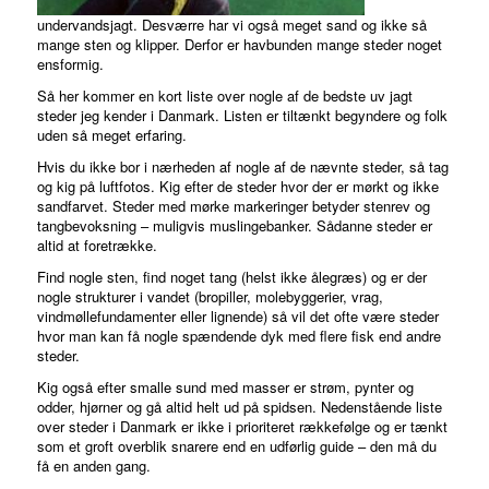
undervandsjagt. Desværre har vi også meget sand og ikke så
mange sten og klipper. Derfor er havbunden mange steder noget
ensformig.
Så her kommer en kort liste over nogle af de bedste uv jagt
steder jeg kender i Danmark. Listen er tiltænkt begyndere og folk
uden så meget erfaring.
Hvis du ikke bor i nærheden af nogle af de nævnte steder, så tag
og kig på luftfotos. Kig efter de steder hvor der er mørkt og ikke
sandfarvet. Steder med mørke markeringer betyder stenrev og
tangbevoksning – muligvis muslingebanker. Sådanne steder er
altid at foretrække.
Find nogle sten, find noget tang (helst ikke ålegræs) og er der
nogle strukturer i vandet (bropiller, molebyggerier, vrag,
vindmøllefundamenter eller lignende) så vil det ofte være steder
hvor man kan få nogle spændende dyk med flere fisk end andre
steder.
Kig også efter smalle sund med masser er strøm, pynter og
odder, hjørner og gå altid helt ud på spidsen. Nedenstående liste
over steder i Danmark er ikke i prioriteret rækkefølge og er tænkt
som et groft overblik snarere end en udførlig guide – den må du
få en anden gang.