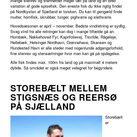
mange stenrev og stenhøfder meget tæt på land og en bred
variation af gode spisefisk. Den eneste fisk du ikke rigtig finder
på Nordkysten af Sjælland er torsken. Du kan til gengæld finde
multer, hornfisk, skrubber, tunger, pighvarre og slethvarre.
Hovedsæsonen er april – november. Bedste vindretning er sydlig.
Svag vind fra alle retninger kan dog i mange tilfælde gå an.
Hornbæk, Nakkehoved Fyr, Kaprifolievej, Tisvilde, Rågeleje,
Hellebæk, Helsingør Nordhavn, Grønnehave, Skansen og
Hundested Havn er alle steder med nogenlunde adgangsforhold,
fine stenrev og stensætninger hvor man kan gå på opdagelse.
Alle fisk findes max. 100m fra land og på maximalt 4 meters
dybde. Så området er også meget velegnet for begyndere.
STOREBÆLT MELLEM
STIGSNÆS OG REERSØ
PÅ SJÆLLAND
Storebælt
er