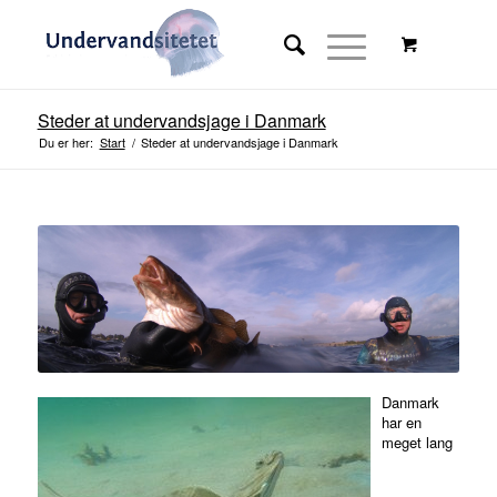
Steder at undervandsjage i Danmark
Du er her:
Start
/
Steder at undervandsjage i Danmark
Stor rabat på online kursus
med rabatkode i resten af
Danmark
2023
har en
meget lang