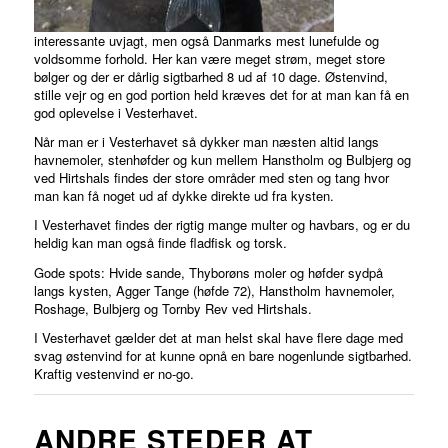
interessante uvjagt, men også Danmarks mest lunefulde og
voldsomme forhold. Her kan være meget strøm, meget store
bølger og der er dårlig sigtbarhed 8 ud af 10 dage. Østenvind,
stille vejr og en god portion held kræves det for at man kan få en
god oplevelse i Vesterhavet.
Når man er i Vesterhavet så dykker man næsten altid langs
havnemoler, stenhøfder og kun mellem Hanstholm og Bulbjerg og
ved Hirtshals findes der store områder med sten og tang hvor
man kan få noget ud af dykke direkte ud fra kysten.
I Vesterhavet findes der rigtig mange multer og havbars, og er du
heldig kan man også finde fladfisk og torsk.
Gode spots: Hvide sande, Thyborøns moler og høfder sydpå
langs kysten, Agger Tange (høfde 72), Hanstholm havnemoler,
Roshage, Bulbjerg og Tornby Rev ved Hirtshals.
I Vesterhavet gælder det at man helst skal have flere dage med
svag østenvind for at kunne opnå en bare nogenlunde sigtbarhed.
Kraftig vestenvind er no-go.
ANDRE STEDER AT