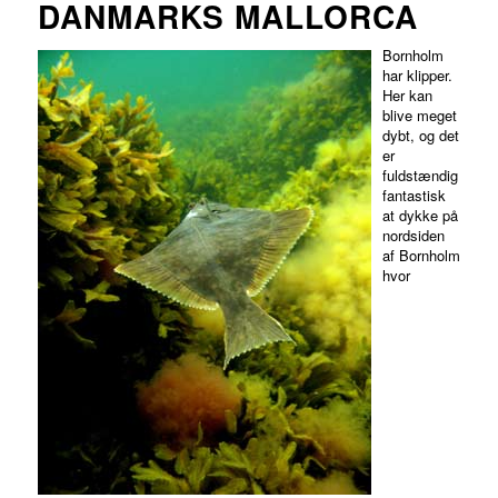
DANMARKS MALLORCA
Bornholm
har klipper.
Her kan
blive meget
dybt, og det
er
fuldstændig
fantastisk
at dykke på
nordsiden
af Bornholm
hvor