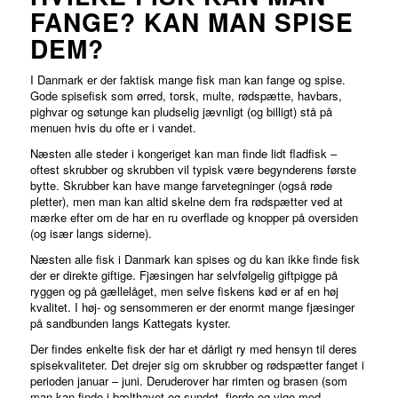
FANGE? KAN MAN SPISE
DEM?
I Danmark er der faktisk mange fisk man kan fange og spise.
Gode spisefisk som ørred, torsk, multe, rødspætte, havbars,
pighvar og søtunge kan pludselig jævnligt (og billigt) stå på
menuen hvis du ofte er i vandet.
Næsten alle steder i kongeriget kan man finde lidt fladfisk –
oftest skrubber og skrubben vil typisk være begynderens første
bytte. Skrubber kan have mange farvetegninger (også røde
pletter), men man kan altid skelne dem fra rødspætter ved at
mærke efter om de har en ru overflade og knopper på oversiden
(og især langs siderne).
Næsten alle fisk i Danmark kan spises og du kan ikke finde fisk
der er direkte giftige. Fjæsingen har selvfølgelig giftpigge på
ryggen og på gællelåget, men selve fiskens kød er af en høj
kvalitet. I høj- og sensommeren er der enormt mange fjæsinger
på sandbunden langs Kattegats kyster.
Der findes enkelte fisk der har et dårligt ry med hensyn til deres
spisekvaliteter. Det drejer sig om skrubber og rødspætter fanget i
perioden januar – juni. Deruderover har rimten og brasen (som
man kan finde i bælthavet og sundet, fjorde og vige med