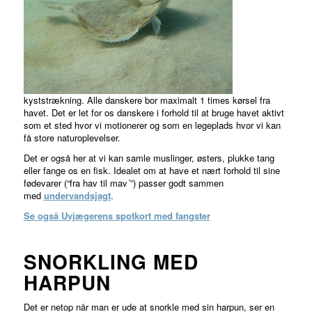
Se tilbud
kyststrækning. Alle danskere bor maximalt 1 times kørsel fra
havet. Det er let for os danskere i forhold til at bruge havet aktivt
som et sted hvor vi motionerer og som en legeplads hvor vi kan
få store naturoplevelser.
Det er også her at vi kan samle muslinger, østers, plukke tang
eller fange os en fisk. Idealet om at have et nært forhold til sine
fødevarer (“fra hav til mav´”) passer godt sammen
med
undervandsjagt
.
Se også Uvjægerens spotkort med fangster
SNORKLING MED
HARPUN
Det er netop når man er ude at snorkle med sin harpun, ser en