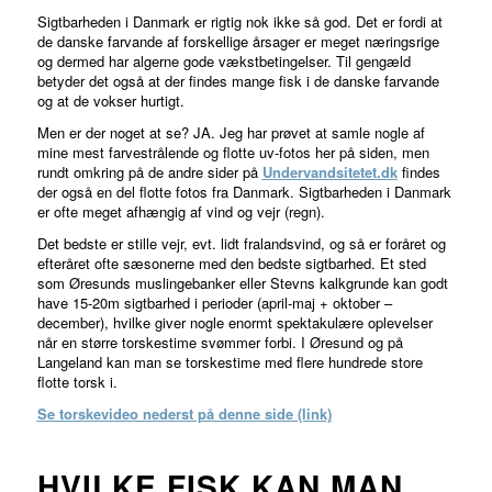
Sigtbarheden i Danmark er rigtig nok ikke så god. Det er fordi at
de danske farvande af forskellige årsager er meget næringsrige
og dermed har algerne gode vækstbetingelser. Til gengæld
betyder det også at der findes mange fisk i de danske farvande
og at de vokser hurtigt.
Men er der noget at se? JA. Jeg har prøvet at samle nogle af
mine mest farvestrålende og flotte uv-fotos her på siden, men
rundt omkring på de andre sider på
Undervandsitetet.dk
findes
der også en del flotte fotos fra Danmark. Sigtbarheden i Danmark
er ofte meget afhængig af vind og vejr (regn).
Det bedste er stille vejr, evt. lidt fralandsvind, og så er foråret og
efteråret ofte sæsonerne med den bedste sigtbarhed. Et sted
som Øresunds muslingebanker eller Stevns kalkgrunde kan godt
have 15-20m sigtbarhed i perioder (april-maj + oktober –
december), hvilke giver nogle enormt spektakulære oplevelser
når en større torskestime svømmer forbi. I Øresund og på
Langeland kan man se torskestime med flere hundrede store
flotte torsk i.
Se torskevideo nederst på denne side (link)
HVILKE FISK KAN MAN