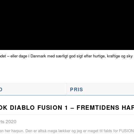
ndet – eller dage i Danmark med særligt god sigt efter hurtige, kraftige og sk
D
PRIS
K DIABLO FUSION 1 – FREMTIDENS HA
rts 2020
en her harpun. Den er altså mega lækker og jeg er meget til falds for FUSION