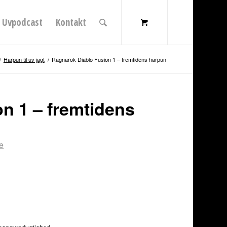
Uvpodcast
Kontakt
/
Harpun til uv jagt
/
Ragnarok Diablo Fusion 1 – fremtidens harpun
n 1 – fremtidens
e