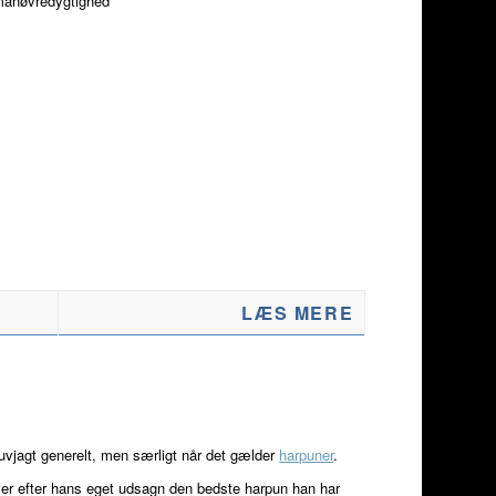
manøvredygtighed
LÆS MERE
uvjagt generelt, men særligt når det gælder
harpuner
.
n er efter hans eget udsagn den bedste harpun han har