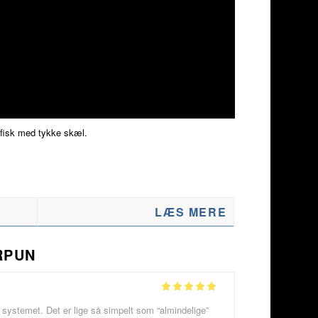
y fisk med tykke skæl.
LÆS MERE
RPUN
Vurderet
5
 systemet. Det er lige så simpelt som “almindelige”
ud af 5