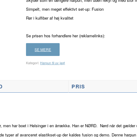
Skyder som en længere harpun, men uden rekyl og med stor 
Simpelt, men meget effektivt set-up: Fusion
Rør i kulfiber af høj kvalitet
Se prisen hos forhandlere her (reklamelinks):
SE MERE
Kategori:
Harpun til uv jagt
D
PRIS
r, men har boet i Helsingør i en årrække. Han er NØRD. Nørd når det gælder 
 de typer af avanceret elastikset-up der kaldes fusion og demo. Denne harpu