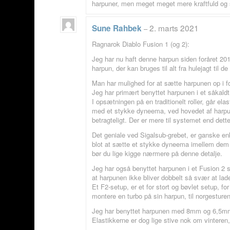
harpuner, men meget meget mere kraftfuld og s
2. marts 2021
Sune Rahbek
–
Ragnarok Diablo Fusion 1 (og 2):
Jeg har nu haft denne harpun siden foråret 20
harpun, der kan bruges til alt fra hulejagt til de
Man har mulighed for at sætte harpunen op i fo
Jeg har primært benyttet harpunen i et såkaldt
I opsætningen på en traditionelt roller, går ela
med et stykke dyneema, ved hovedet af harpune
betragteligt. Der er mere til systemet end dette
Det geniale ved Sigalsub-grebet, er ganske enke
blot at sætte et stykke dyneema imellem dem – 
bør du lige kigge nærmere på denne detalje.
Jeg har også benyttet harpunen i et Fusion 2 se
at harpunen ikke bliver dobbelt så svær at lad
Et F2-setup, er et for stort og bøvlet setup, fo
montere en turbo på sin harpun, til norgesturen 
Jeg har benyttet harpunen med 8mm og 6,5mm spy
Elastikkerne er dog lige stive nok om vinteren,