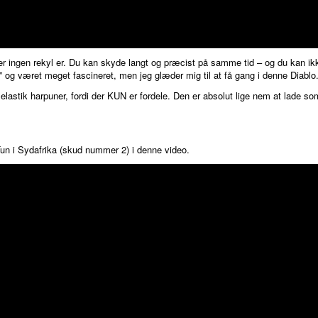
er ingen rekyl er. Du kan skyde langt og præcist på samme tid – og du kan ikk
 og været meget fascineret, men jeg glæder mig til at få gang i denne Diablo
elastik harpuner, fordi der KUN er fordele. Den er absolut lige nem at lade som 
Tun i Sydafrika (skud nummer 2) i denne video.