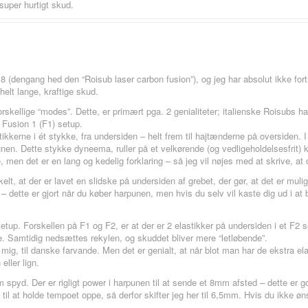
uper hurtigt skud.
18 (dengang hed den “Roisub laser carbon fusion”), og jeg har absolut ikke fo
 helt lange, kraftige skud.
rskellige “modes”. Dette, er primært pga. 2 genialiteter; italienske Roisubs
 Fusion 1 (F1) setup.
stikkerne i ét stykke, fra undersiden – helt frem til hajtænderne på oversiden. 
n. Dette stykke dyneema, ruller på et velkørende (og vedligeholdelsesfrit) ku
, men det er en lang og kedelig forklaring – så jeg vil nøjes med at skrive, at 
lt, at der er lavet en slidske på undersiden af grebet, der gør, at det er muli
dette er gjort når du køber harpunen, men hvis du selv vil kaste dig ud i at 
tup. Forskellen på F1 og F2, er at der er 2 elastikker på undersiden i et F2 s
e. Samtidig nedsættes rekylen, og skuddet bliver mere “letløbende”.
r mig, til danske farvande. Men det er genialt, at når blot man har de ekstra elas
eller lign.
d. Der er rigligt power i harpunen til at sende et 8mm afsted – dette er god
 til at holde tempoet oppe, så derfor skifter jeg her til 6,5mm. Hvis du ikke ø