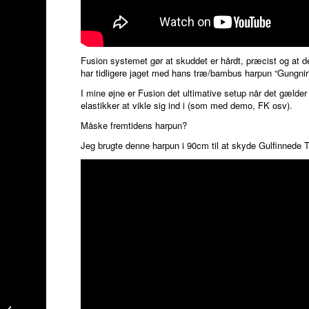
Fusion systemet gør at skuddet er hårdt, præcist og at d
har tidligere jaget med hans træ/bambus harpun “Gungnir”
I mine øjne er Fusion det ultimative setup når det gælder 
elastikker at vikle sig ind i (som med demo, FK osv).
Måske fremtidens harpun?
Jeg brugte denne harpun i 90cm til at skyde Gulfinnede 
Frivannsliv Flexi