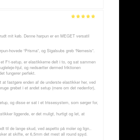
Vurderet
5
ud af 5
rtrudt mit køb. Denne harpun er en MEGET versatil
 harpun-hovede “Prisma”, og Sigalsubs greb “Nemesis”.
I et F1-setup, er elastikkerne delt i to, og sat sammen
gleleje-hjul, og nedsætter dermed friktionen
det fungerer perfekt.
gt at fastgøre enden af de underste elastikker her, ved
bruge grebet i et andet setup (mere om det nedenfor),
etup, og disse er sat i et trissesystem, som sørger for,
tikker liggende, er det muligt, hurtigt og let, at
t til de lange skud, ved aspetto på moler og lign..
nsker at skifte, er 6,5mm det mest all round spyd.