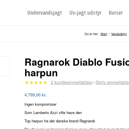
Undervandsjagt
Uv-jagt udstyr
Kurser
Du er her:
Start
/
Vandudstyr
Ragnarok Diablo Fusio
harpun
2
kundeanmeldelser
Skriv anmeldels
-
Bedømt
4.799,00
kr.
som
5.00
Ingen kompromiser
ud af 5
Som Lamberto Azzi ville have den
baseret på
Top harpun fra det danske brand Ragnarok
2
kundebedømmelser