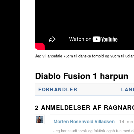
Jeg vil anbefale 75cm til danske forhold og 90cm til udla
Diablo Fusion 1 harpun
FORHANDLER
LAN
2 ANMELDELSER AF
RAGNARO
14. ma
Morten Rosenvold Villadsen
–
Jeg har skudt torsk og faktisk også tun med d