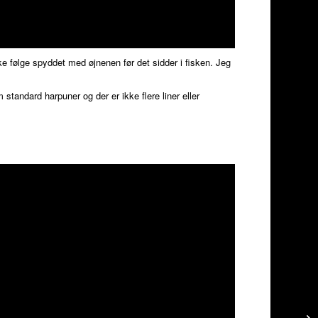
e følge spyddet med øjnenen før det sidder i fisken. Jeg
.
standard harpuner og der er ikke flere liner eller