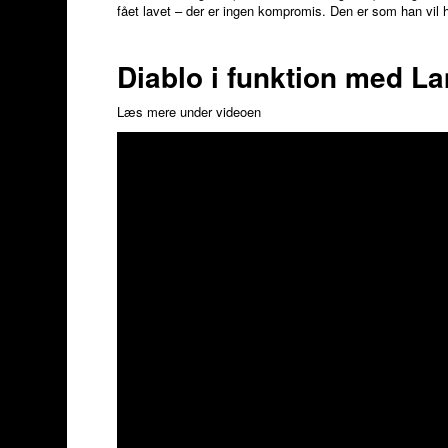
fået lavet – der er ingen kompromis. Den er som han vil 
Diablo i funktion med L
Læs mere under videoen