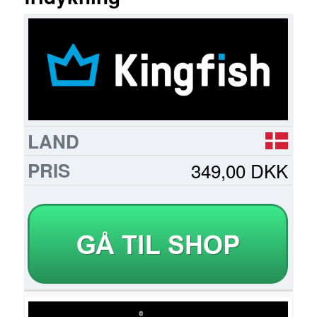
FORHANDLER
LAND
PRIS
LÆS
MERE
349,00 DKK