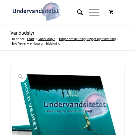
Vandudstyr
Du er her:
Start
/
Vandudstyr
/
Bøger om dykning, uvjagt og fridykning
/
Hold Vejret – en bog om fridykning