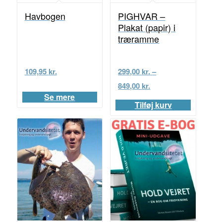
Havbogen
PIGHVAR –
Plakat (papir) i
træramme
109,95
kr.
299,00
kr.
–
Prisinterval:
849,00
kr.
299,00 kr.
Se mere
Tilføj kurv
til
849,00 kr.