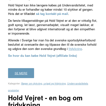
Hold Vejret kan ikke længere købes på Undervandsitetet, med
mindre du er forhandler og køber mindst 10 stykker af gangen.
Hvis det er tilfældet
så tag kontakt på mail
.
De første tilbagemeldinger på Hold Vejret er at den er virkelig flot,
godt sprog, let læst, gennemarbejdet, visuelt meget lækker, at
den fortjener at blive udgivet internationalt og at den simpelthen
er imponerende.
Allerede i Sverige har man fra det svenske sportsdykkerforbund
besluttet at oversætte den og tilpasse den til de svenske forhold
og udgive den som den svenske grundbog i
fridykning
.
Se hvor du kan købe Hold Vejret (affiliate links)
SE MERE
Kategorier:
Bøger om dykning, uvjagt og fridykning
,
Undervandsitetets
produkter
Hold Vejret - en bog om
fridykning