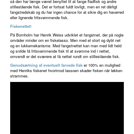
så den har længe været benyttet til at fange fladfisk og andre
stillestående fisk. Det er fortsat fuldt lovligt, men en ret dårligt
fangstredskab og du har ingen chance for at sikre dig en havørred
eller lignende fritsvømmende fisk.
Fiskenettet!
På Bornholm har Henrik Weiss udviklet et fangstnet, der på nogle
områder minder om en fiskelasso. Men med et stort og dybt net
og en lukkemekanisme. Med fangstnettet kan man med lidt held
og snilde få fritsvømmende fisk til at svømme ind i nettet,
omvendt er det sværere at få nettet rundt om stillestående fisk.
Genudsætning af eventuelt farvede fisk
er 100% en mulighed
med Henriks fiskenet hvorimod lassoen skader fisken når løkken
strammes.