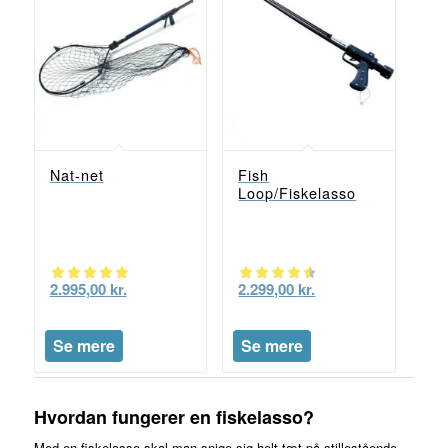
Nat-net
Fish
Loop/Fiskelasso
2.995,00
kr.
2.299,00
kr.
Vurderet
Vurderet
5.00
4.50
Se mere
Se mere
ud af 5
ud af 5
Hvordan fungerer en fiskelasso?
Med en fiskelasso skal man snige sig helt tæt på stillestående