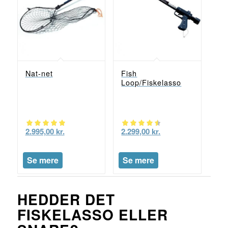
Nat-net
Fish
Loop/Fiskelasso
2.995,00
kr.
2.299,00
kr.
Vurderet
Vurderet
5.00
4.50
Se mere
Se mere
ud af 5
ud af 5
HEDDER DET
FISKELASSO ELLER