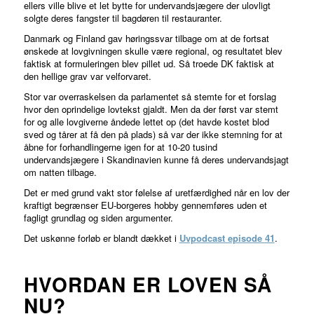
ellers ville blive et let bytte for undervandsjægere der ulovligt
solgte deres fangster til bagdøren til restauranter.
Danmark og Finland gav høringssvar tilbage om at de fortsat
ønskede at lovgivningen skulle være regional, og resultatet blev
faktisk at formuleringen blev pillet ud. Så troede DK faktisk at
den hellige grav var velforvaret.
Stor var overraskelsen da parlamentet så stemte for et forslag
hvor den oprindelige lovtekst gjaldt. Men da der først var stemt
for og alle lovgiverne åndede lettet op (det havde kostet blod
sved og tårer at få den på plads) så var der ikke stemning for at
åbne for forhandlingerne igen for at 10-20 tusind
undervandsjægere i Skandinavien kunne få deres undervandsjagt
om natten tilbage.
Det er med grund vakt stor følelse af uretfærdighed når en lov der
kraftigt begrænser EU-borgeres hobby gennemføres uden et
fagligt grundlag og siden argumenter.
Det uskønne forløb er blandt dækket i
Uvpodcast episode 41
.
HVORDAN ER LOVEN SÅ
NU?