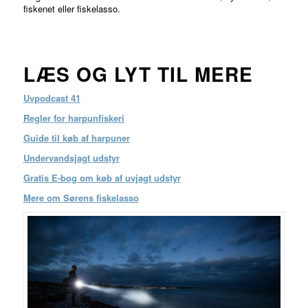
fiskenet eller fiskelasso.
LÆS OG LYT TIL MERE
Uvpodcast 41
Regler for harpunfiskeri
Guide til køb af harpuner
Undervandsjagt udstyr
Gratis E-bog om køb af uvjagt udstyr
Mere om Sørens fiskelasso