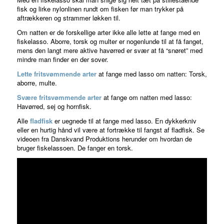
fisk og lirke nylonlinen rundt om fisken før man trykker på
aftrækkeren og strammer løkken til.
Om natten er de forskellige arter ikke alle lette at fange med en
fiskelasso. Aborre, torsk og multer er nogenlunde til at få fanget,
mens den langt mere aktive havørred er svær at få “snøret” med
mindre man finder en der sover.
Lette fritsvømmende arter
at fange med lasso om natten: Torsk,
aborre, multe.
Svære fritsvømmende arter
at fange om natten med lasso:
Havørred, sej og hornfisk.
Alle
fladfisk
er uegnede til at fange med lasso. En dykkerkniv
eller en hurtig hånd vil være at fortrække til fangst af fladfisk. Se
videoen fra Danskvand Produktions herunder om hvordan de
bruger fiskelassoen. De fanger en torsk.