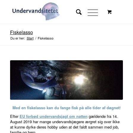
Fiskelasso
Du er her:
Start
/
Fiskelasso
Stor rabat på online kursus
med rabatkode i resten af 2023
Med en fiskelasso kan du fange fisk på alle tider af døgnet!
Efter
EU forbød undervandsjagt om natten
gældende fra 14.
Se tilbud
August 2019 har mange undervandsjægere ærgret sig over ikke
at kunne dyrke deres hobby uden at det faldt sammen med job,
familie og børn.