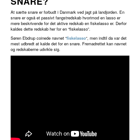
SNARE?
At sætte snare er forbudt i Danmark ved jagt på landjorden. En
snare er også et passivt fangstredskab hvorimod en lasso er
mere beskrivende for det aktive redskab en fiskelasso er. Derfor
kaldes dette redskab her for en “fiskelasso”.
Søren Ebdrup coinede navnet “
fiskelasso
“, men indtil da var det
mest udbredt at kalde det for en snare. Fremadrettet kan navnet
og redskaberne udvikle sig.