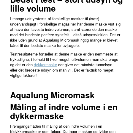
lille volume
I mange udstyrstests af forskellige masker til (især)
undervandsjagt i forskellige magasiner har denne maske vist sig
at have den laveste indre volumen, samt værende den maske
med det bredeste perifere synsfelt – altså udsynsvinklen. Det er
ikke uden grund at Aqualung Micromask rigtig mange er blevet
kåret til den bedste maske for uvjægere.
Testresultaterne fortæller at denne maske er den nemmeste at
trykudligne, i forhold til hvor meget luftvolumen man skal bruge –
og det er den
dykkermaske
der giver det mindste tunnelsyn –
eller det bredeste udsyn om man vil. Det er faktisk to meget
vigtige faktorer!
Aqualung Micromask
Måling af indre volume i en
FORHANDLER
LAND
PRIS
LÆS
dykkermaske
MERE
Fremgangsmåden til måling af den indre volumen i en
fridykkermaske er som følger: Du tager masken og fylder den