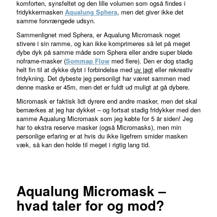
komforten, synsfeltet og den lille volumen som også findes i
fridykkermasken
Aqualung Sphera
, men det giver ikke det
samme forvrængede udsyn.
Sammenlignet med Sphera, er Aqualung Micromask noget
stivere i sin ramme, og kan ikke komprimeres så let på meget
dybe dyk på samme måde som Sphera eller andre super bløde
noframe-masker (
Sommap Flow
med flere). Den er dog stadig
helt fin til at dykke dybt i forbindelse med
uv jagt
eller rekreativ
fridykning. Det dybeste jeg personligt har været sammen med
denne maske er 45m, men det er fuldt ud muligt at gå dybere.
Micromask er faktisk lidt dyrere end andre masker, men det skal
bemærkes at jeg har dykket – og fortsat stadig fridykker med den
samme Aqualung Micromask som jeg købte for 5 år siden! Jeg
har to ekstra reserve masker (også Micromasks), men min
personlige erfaring er at hvis du ikke ligefrem smider masken
væk, så kan den holde til meget i rigtig lang tid.
Aqualung Micromask –
hvad taler for og mod?