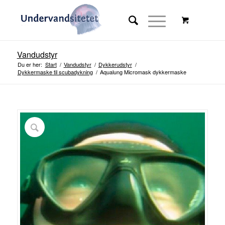
Vandudstyr
Du er her:
Start
/
Vandudstyr
/
Dykkerudstyr
/
Dykkermaske til scubadykning
/
Aqualung Micromask dykkermaske