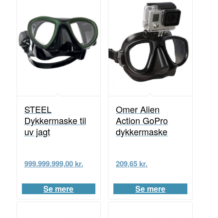
STEEL
Omer Alien
Dykkermaske til
Action GoPro
uv jagt
dykkermaske
999.999.999,00
kr.
209,65
kr.
Se mere
Se mere