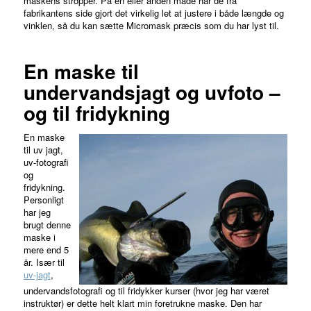
maskens stropper. På en eller anden måde har de fra
fabrikantens side gjort det virkelig let at justere i både længde og
vinklen, så du kan sætte Micromask præcis som du har lyst til.
En maske til
undervandsjagt og uvfoto –
og til fridykning
En maske
til uv jagt,
uv-fotografi
og
fridykning.
Personligt
har jeg
brugt denne
maske i
mere end 5
år. Især til
uv-jagt
,
undervandsfotografi og til fridykker kurser (hvor jeg har været
instruktør) er dette helt klart min foretrukne maske. Den har