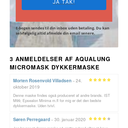
JA TAK!
E-bogen sendes til din inbox uden betaling. Du kan
selvfølgelig altid afmelde din email senere.
3 ANMELDELSER AF
AQUALUNG
MICROMASK DYKKERMASKE
24.
Morten Rosenvold Villadsen
–
Vurderet
5
oktober 2019
ud af 5
Denne maske findes også produceret af andre brands. IST
M99, Epsealon Minima m.fl for mig er det den bedste
dykkermaske. Uden tvivl.
30. januar 2020
Søren Perregaard
–
Vurderet