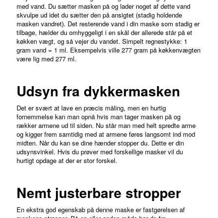
med vand. Du sætter masken på og lader noget af dette vand
skvulpe ud idet du sætter den på ansigtet (stadig holdende
masken vandret). Det resterende vand i din maske som stadig er
tilbage, hælder du omhyggeligt i en skål der allerede står på et
køkken vægt, og så vejer du vandet. Simpelt regnestykke: 1
gram vand = 1 ml. Eksempelvis ville 277 gram på køkkenvægten
være lig med 277 ml.
Udsyn fra dykkermasken
Det er svært at lave en præcis måling, men en hurtig
fornemmelse kan man opnå hvis man tager masken på og
rækker armene ud til siden. Nu står man med helt spredte arme
og kigger frem samtidig med at armene føres langsomt ind mod
midten. Når du kan se dine hænder stopper du. Dette er din
udsynsvinkel. Hvis du prøver med forskellige masker vil du
hurtigt opdage at der er stor forskel.
Nemt justerbare stropper
En ekstra god egenskab på denne maske er fastgørelsen af ​​