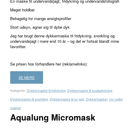
En maske til undervandsjagt, fridykning og undervandsfotografi
ud af 5
Meget holdbar
baseret
Behagelig for mange ansigtsprofiler
på
3
Stort udsyn, egner sig til dybe dyk
kundebedømmelser
Jeg har brugt denne dykkermaske til fridykning, snorkling og
undervandsjagt i mere end 10 år – og det er fortsat blandt mine
favoritter.
Se prisen hos forhandlere her (reklamelinks):
SE MERE
Kategorier:
Dykkermaske til fridykning
,
Dykkermaske til scubadykning
,
Dykkermaske til snorkling
,
Dykkermaske til uv-jagt
,
Dykkermasker
,
Uv-rugby
masker
Aqualung Micromask
FORHANDLER
LAND
PRIS
LÆS