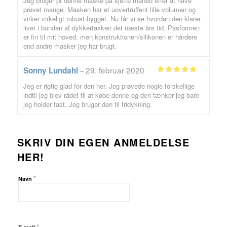
Jeg bruger pt denne maske på sjette måned efter at have
ud af 5
4
prøvet mange. Masken har et uovertruffent lille volumen og
virker virkeligt robust bygget. Nu får vi se hvordan den klarer
livet i bunden af dykkertasken det næste års tid. Pasformen
er fin til mit hoved, men konstruktionen/silikonen er hårdere
end andre masker jeg har brugt.
29. februar 2020
Sonny Lundahl
–
Vurderet
5
Jeg er rigtig glad for den her. Jeg prøvede nogle forskellige
ud af 5
indtil jeg blev rådet til at købe denne og den tænker jeg bare
jeg holder fast. Jeg bruger den til fridykning.
SKRIV DIN EGEN ANMELDELSE
HER!
*
Navn
*