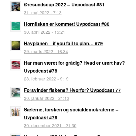
Øresundscup 2022 – Uvpodcast #81
31. maj 2022 - 7:13
Hornfisken er kommet! Uvpodcast #80
30. april 2022 - 15:21
Havplanen – if you fail to plan… #79
29. marts 2022 - 16:34
Har man været for grådig? Hvad er urørt hav?
Uvpodcast #78
28. februar 2022 - 9:19
Forsvinder fiskene? Hvorfor? Uvpodcast 77
30. januar 2022 - 21:12
Sælerne, torsken og socialdemokraterne –
Uvpodcast #76
30. december 2021 - 21:30