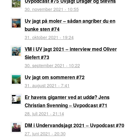
Uvpodcast #75 Uvjagt Dragør og Stevns
30. november 2021 - 10:55
Uv jagt på moler – sådan angriber du en
bunke sten #74
31. oktober 2021 - 19:24
VM i UV jagt 2021 – interview med Oliver
Siefert #73
30. september 2021 - 10:22
Uv jagt om sommeren #72
31. august 2021 - 7:41
Er havets giganter ved at uddø? Jens
Christian Svenning – Uvpodcast #71
28. juli 2021 - 21:14
DM i Undervandsjagt 2021 – Uvpodcast #70
27. juni 2021 - 20:30