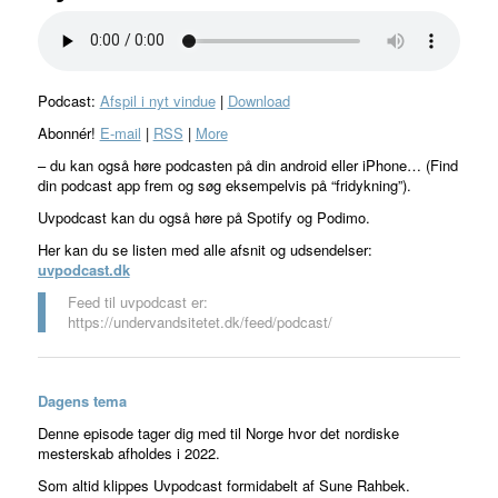
Podcast:
Afspil i nyt vindue
|
Download
Abonnér!
E-mail
|
RSS
|
More
– du kan også høre podcasten på din android eller iPhone… (Find
din podcast app frem og søg eksempelvis på “fridykning”).
Uvpodcast kan du også høre på Spotify og Podimo.
Her kan du se listen med alle afsnit og udsendelser:
uvpodcast.dk
Feed til uvpodcast er:
https://undervandsitetet.dk/feed/podcast/
Dagens tema
Denne episode tager dig med til Norge hvor det nordiske
mesterskab afholdes i 2022.
Som altid klippes Uvpodcast formidabelt af Sune Rahbek.