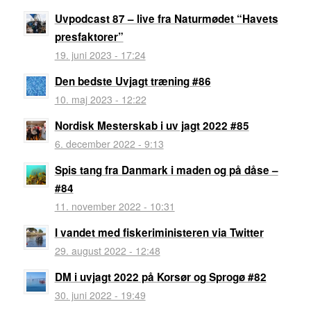
Uvpodcast 87 – live fra Naturmødet “Havets
presfaktorer”
19. juni 2023 - 17:24
Den bedste Uvjagt træning #86
10. maj 2023 - 12:22
Nordisk Mesterskab i uv jagt 2022 #85
6. december 2022 - 9:13
Spis tang fra Danmark i maden og på dåse –
#84
11. november 2022 - 10:31
I vandet med fiskeriministeren via Twitter
29. august 2022 - 12:48
DM i uvjagt 2022 på Korsør og Sprogø #82
30. juni 2022 - 19:49