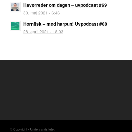
Havørreder om dagen – uvpodcast #69
30. maj 2021 - 6:46
Hornfisk – med harpun! Uvpodcast #68
28. april 2021 - 18:03
© Copyright - Undervandsitetet