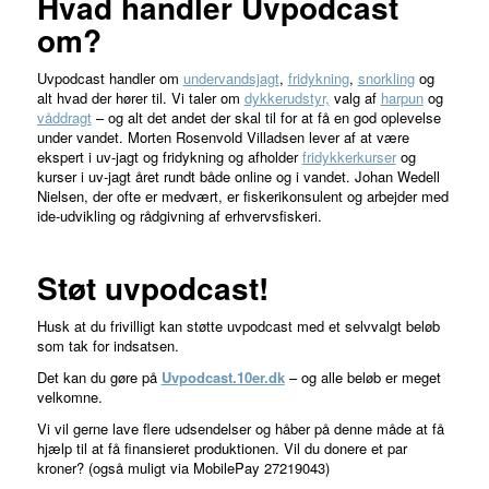
Hvad handler Uvpodcast
om?
Uvpodcast handler om
undervandsjagt
,
fridykning
,
snorkling
og
alt hvad der hører til. Vi taler om
dykkerudstyr,
valg af
harpun
og
våddragt
– og alt det andet der skal til for at få en god oplevelse
under vandet. Morten Rosenvold Villadsen lever af at være
ekspert i uv-jagt og fridykning og afholder
fridykkerkurser
og
kurser i uv-jagt året rundt både online og i vandet. Johan Wedell
Nielsen, der ofte er medvært, er fiskerikonsulent og arbejder med
ide-udvikling og rådgivning af erhvervsfiskeri.
Støt uvpodcast!
Husk at du frivilligt kan støtte uvpodcast med et selvvalgt beløb
som tak for indsatsen.
Det kan du gøre på
Uvpodcast.10er.dk
– og alle beløb er meget
velkomne.
Vi vil gerne lave flere udsendelser og håber på denne måde at få
hjælp til at få finansieret produktionen. Vil du donere et par
kroner? (også muligt via MobilePay 27219043)