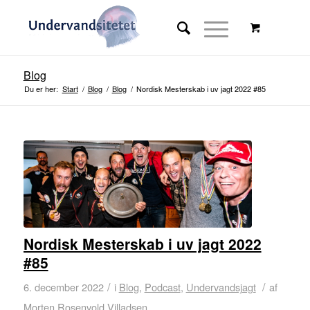
Blog
Du er her:
Start
/
Blog
/
Blog
/
Nordisk Mesterskab i uv jagt 2022 #85
Nordisk Mesterskab i uv jagt 2022
#85
/
/
6. december 2022
i
Blog
,
Podcast
,
Undervandsjagt
af
Morten Rosenvold Villadsen