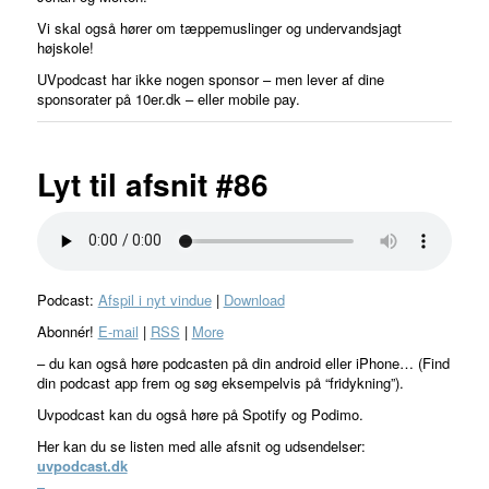
Vi skal også hører om tæppemuslinger og undervandsjagt
højskole!
UVpodcast har ikke nogen sponsor – men lever af dine
sponsorater på 10er.dk – eller mobile pay.
Lyt til afsnit #86
Podcast:
Afspil i nyt vindue
|
Download
Abonnér!
E-mail
|
RSS
|
More
– du kan også høre podcasten på din android eller iPhone… (Find
din podcast app frem og søg eksempelvis på “fridykning”).
Uvpodcast kan du også høre på Spotify og Podimo.
Her kan du se listen med alle afsnit og udsendelser:
uvpodcast.dk