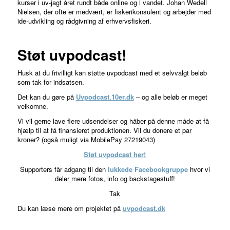
kurser i uv-jagt året rundt både online og i vandet. Johan Wedell
Nielsen, der ofte er medvært, er fiskerikonsulent og arbejder med
ide-udvikling og rådgivning af erhvervsfiskeri.
Støt uvpodcast!
Husk at du frivilligt kan støtte uvpodcast med et selvvalgt beløb
som tak for indsatsen.
Det kan du gøre på
Uvpodcast.10er.dk
– og alle beløb er meget
velkomne.
Vi vil gerne lave flere udsendelser og håber på denne måde at få
hjælp til at få finansieret produktionen. Vil du donere et par
kroner? (også muligt via MobilePay 27219043)
Støt uvpodcast her!
Supporters får adgang til den
lukkede Facebookgruppe
hvor vi
deler mere fotos, info og backstagestuff!
Tak
Du kan læse mere om projektet på
uvpodcast.dk