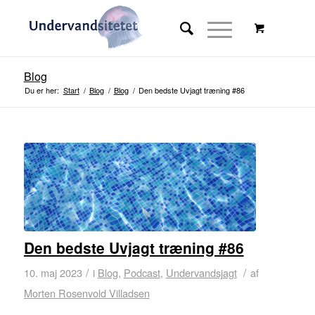
Blog
Du er her:
Start
/
Blog
/
Blog
/
Den bedste Uvjagt træning #86
Den bedste Uvjagt træning #86
/
/
10. maj 2023
i
Blog
,
Podcast
,
Undervandsjagt
af
Morten Rosenvold Villadsen