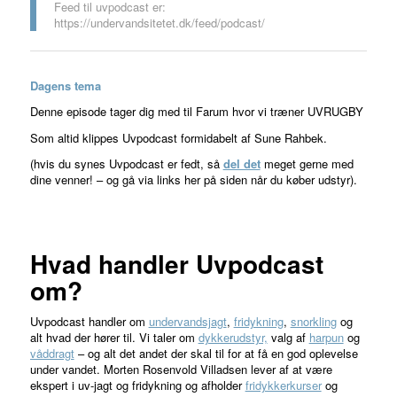
Feed til uvpodcast er:
https://undervandsitetet.dk/feed/podcast/
Dagens tema
Denne episode tager dig med til Farum hvor vi træner UVRUGBY
Som altid klippes Uvpodcast formidabelt af Sune Rahbek.
(hvis du synes Uvpodcast er fedt, så
del det
meget gerne med
dine venner! – og gå via links her på siden når du køber udstyr).
Hvad handler Uvpodcast
om?
Uvpodcast handler om
undervandsjagt
,
fridykning
,
snorkling
og
alt hvad der hører til. Vi taler om
dykkerudstyr,
valg af
harpun
og
våddragt
– og alt det andet der skal til for at få en god oplevelse
under vandet. Morten Rosenvold Villadsen lever af at være
ekspert i uv-jagt og fridykning og afholder
fridykkerkurser
og