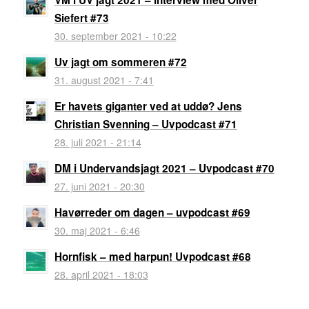
VM i UV jagt 2021 – interview med Oliver
Siefert #73
30. september 2021 - 10:22
Uv jagt om sommeren #72
31. august 2021 - 7:41
Er havets giganter ved at uddø? Jens
Christian Svenning – Uvpodcast #71
28. juli 2021 - 21:14
DM i Undervandsjagt 2021 – Uvpodcast #70
27. juni 2021 - 20:30
Havørreder om dagen – uvpodcast #69
30. maj 2021 - 6:46
Hornfisk – med harpun! Uvpodcast #68
28. april 2021 - 18:03