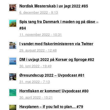
Nordisk Mesterskab i uv jagt 2022 #85
6. december 2022 - 9:13
Spis tang fra Danmark i maden og på dåse –
#84
11. november 2022 - 10:31
I vandet med fiskeriministeren via Twitter
29. august 2022 - 12:48
DM i uvjagt 2022 på Korsør og Sprogø #82
30. juni 2022 - 19:49
Øresundscup 2022 – Uvpodcast #81
31. maj 2022 - 7:13
Hornfisken er kommet! Uvpodcast #80
30. april 2022 - 15:21
Havplanen – if you fail to plan… #79