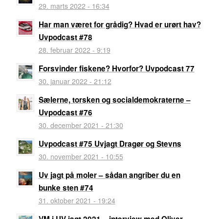
29. marts 2022 - 16:34
Har man været for grådig? Hvad er urørt hav?
Uvpodcast #78
28. februar 2022 - 9:19
Forsvinder fiskene? Hvorfor? Uvpodcast 77
30. januar 2022 - 21:12
Sælerne, torsken og socialdemokraterne –
Uvpodcast #76
30. december 2021 - 21:30
Uvpodcast #75 Uvjagt Dragør og Stevns
30. november 2021 - 10:55
Uv jagt på moler – sådan angriber du en
bunke sten #74
31. oktober 2021 - 19:24