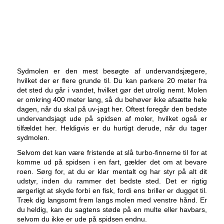
Sydmolen er den mest besøgte af undervandsjægere,
hvilket der er flere grunde til. Du kan parkere 20 meter fra
det sted du går i vandet, hvilket gør det utrolig nemt. Molen
er omkring 400 meter lang, så du behøver ikke afsætte hele
dagen, når du skal på uv-jagt her. Oftest foregår den bedste
undervandsjagt ude på spidsen af moler, hvilket også er
tilfældet her. Heldigvis er du hurtigt derude, når du tager
sydmolen.
Selvom det kan være fristende at slå turbo-finnerne til for at
komme ud på spidsen i en fart, gælder det om at bevare
roen. Sørg for, at du er klar mentalt og har styr på alt dit
udstyr, inden du rammer det bedste sted. Det er rigtig
ærgerligt at skyde forbi en fisk, fordi ens briller er dugget til.
Træk dig langsomt frem langs molen med venstre hånd. Er
du heldig, kan du sagtens støde på en multe eller havbars,
selvom du ikke er ude på spidsen endnu.