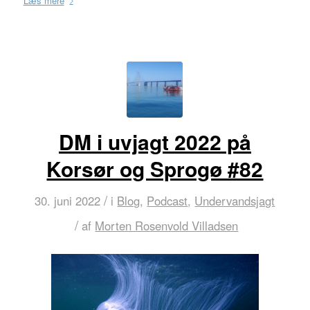
Læs mere
DM i uvjagt 2022 på
Korsør og Sprogø #82
/
30. juni 2022
i
Blog
,
Podcast
,
Undervandsjagt
/
af
Morten Rosenvold Villadsen