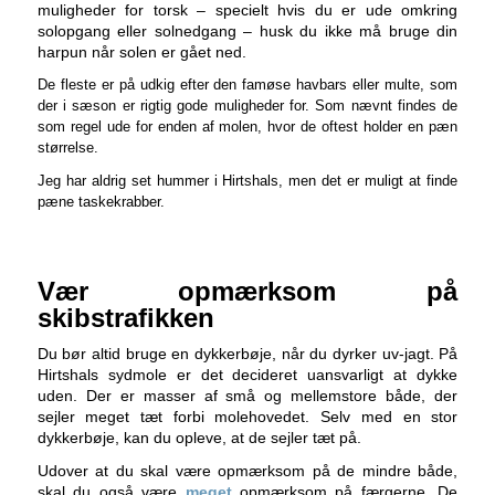
muligheder for torsk – specielt hvis du er ude omkring
solopgang eller solnedgang – husk du ikke må bruge din
harpun når solen er gået ned.
De fleste er på udkig efter den famøse havbars eller multe, som
der i sæson er rigtig gode muligheder for. Som nævnt findes de
som regel ude for enden af molen, hvor de oftest holder en pæn
størrelse.
Jeg har aldrig set hummer i Hirtshals, men det er muligt at finde
pæne taskekrabber.
Vær opmærksom på
skibstrafikken
Du bør altid bruge en dykkerbøje, når du dyrker uv-jagt. På
Hirtshals sydmole er det decideret uansvarligt at dykke
uden. Der er masser af små og mellemstore både, der
sejler meget tæt forbi molehovedet. Selv med en stor
dykkerbøje, kan du opleve, at de sejler tæt på.
Udover at du skal være opmærksom på de mindre både,
skal du også være
meget
opmærksom på færgerne. De