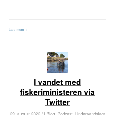
Læs mere
I vandet med
fiskeriministeren via
Twitter
/
29. august 2022
i
Blog
,
Podcast
,
Undervandsjagt