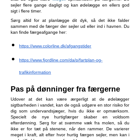
sejler flere gange dagligt og kan ødelægge en ellers god
sigt i flere timer.
Sørg altid for at planlægge dit dyk, så det ikke falder
sammen med de færger der sejler ud eller ind i havnen. Du
kan finde færgeafgange her:
https://www.colorline.dk/afgangstider
https://www.fjordline.com/da/p/fartplan-og-
trafikinformation
Pas på dønninger fra færgerne
Udover at det kan være ærgerligt at de ødelægger
sigtbarheden i vandet, kan de også udgøre en stor risiko for
dig som undervandsjæger, hvis du ikke er opmærksom.
Specielt de nye hurtigfærger skaber en voldsom
efterdønning. Sørg for at svømme væk fra molen, så du
ikke er for tæt på stenene, når den rammer. De varierer
meget i kraft, alt efter hvor hurtig færgen sejler, men kan i