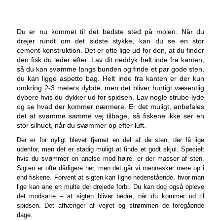
Du er nu kommet til det bedste sted på molen. Når du
drejer rundt om det sidste stykke, kan du se en stor
cement-konstruktion. Det er ofte lige ud for den, at du finder
den fisk du leder efter. Lav dit neddyk helt inde fra kanten,
så du kan svømme langs bunden og finde et par gode sten,
du kan ligge aspetto bag. Helt inde fra kanten er der kun
omkring 2-3 meters dybde, men det bliver hurtigt væsentlig
dybere hvis du dykker ud for spidsen. Lav nogle strube-lyde
og se hvad der kommer nærmere. Er det muligt, anbefales
det at svømme samme vej tilbage, så fiskene ikke ser en
stor silhuet, når du svømmer op efter luft.
Der er for nyligt blevet fjernet en del af de sten, der lå lige
udenfor, men det er stadig muligt at finde et godt skjul. Specielt
hvis du svømmer en anelse mod højre, er der masser af sten.
Sigten er ofte dårligere her, men det går vi mennesker mere op i
end fiskene. Forvent at sigten kan ligne nedenstående, hvor man
lige kan ane en multe der drejede forbi. Du kan dog også opleve
det modsatte – at sigten bliver bedre, når du kommer ud til
spidsen. Det afhænger af vejret og strømmen de foregående
dage.