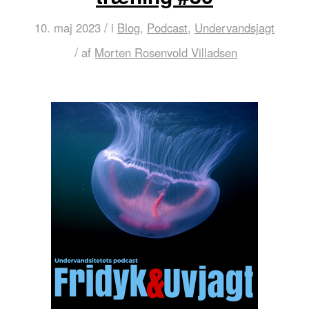
/
10. maj 2023
i
Blog
,
Podcast
,
Undervandsjagt
/
af
Morten Rosenvold Villadsen