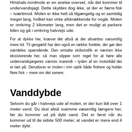
Hirtshals nordmole er en anelse overset, når det kommer til
undervandsjagt. Dette skyldes dog ikke, at der er færre fisk
– tværtimod. Molen er ikke helt så tilgængelig og er samtidig
meget lang, hvilket kan virke afskrækkende for nogle. Molen
er omkring 2 kilometer lang, men det er muligt at parkere
bilen og gå i omkring halvvejs ude.
For at dykke her, kræver det altså at der afsættes væsentlig
mere tid. Til gengæld har den også en række fordele, der gør den
særdeles spændende. Den omtalte skibstrafik er næsten ikke
eksisterende her, så man slipper som regel for at høre alle
undervandsjægeres værste mareridt – lyden af en motorbåd der
er tæt på. Derudover er molen i min optik både flottere og holder
flere fisk – mere om det senere.
Vanddybde
Selvom du går i halvvejs ude af molen, er der kun lidt over 1
meter vand. Du skal altså svømme væsentlig længere her,
før du kommer ud på dybt vand. Det er først når du
kommer ud til de sidste 500 meter, at vandet er mere end 4
meter dybt.