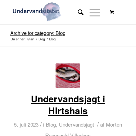
Archive for category: Blog
Du er her:
Start
/
Blog
/
Blog
Undervandsjagt i
Hirtshals
/
/
5. juli 2023
i
Blog
,
Undervandsjagt
af
Morten
Rosenvold Villadsen