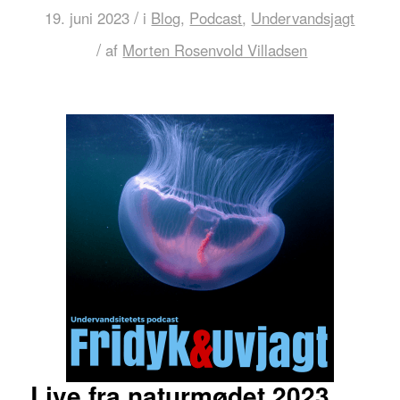
/
19. juni 2023
i
Blog
,
Podcast
,
Undervandsjagt
/
af
Morten Rosenvold Villadsen
Live fra naturmødet 2023