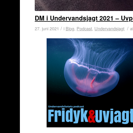
DM i Undervandsjagt 2021 – Uvp
/
/
27. juni 2021
i
Blog
,
Podcast
,
Undervandsjagt
a