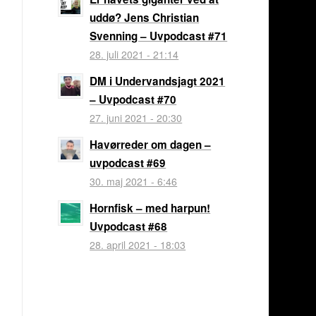
uddø? Jens Christian
Svenning – Uvpodcast #71
28. juli 2021 - 21:14
DM i Undervandsjagt 2021
– Uvpodcast #70
27. juni 2021 - 20:30
Havørreder om dagen –
uvpodcast #69
30. maj 2021 - 6:46
Hornfisk – med harpun!
Uvpodcast #68
28. april 2021 - 18:03