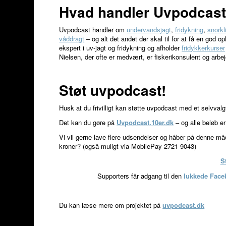
Hvad handler Uvpodcas
Uvpodcast handler om
undervandsjagt
,
fridykning
,
snorkl
våddragt
– og alt det andet der skal til for at få en god
ekspert i uv-jagt og fridykning og afholder
fridykkerkurser
Nielsen, der ofte er medvært, er fiskerikonsulent og arbej
Støt uvpodcast!
Husk at du frivilligt kan støtte uvpodcast med et selvval
Det kan du gøre på
Uvpodcast.10er.dk
– og alle beløb e
Vi vil gerne lave flere udsendelser og håber på denne måde
kroner? (også muligt via MobilePay 2721 9043)
S
Supporters får adgang til den
lukkede Fac
Du kan læse mere om projektet på
uvpodcast.dk