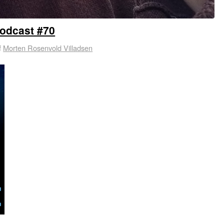
odcast #70
f
Morten Rosenvold Villadsen