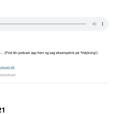
e… (Find din podcast app frem og søg eksempelvis på “fridykning”).
odcast.dk
eed/podcast/
21