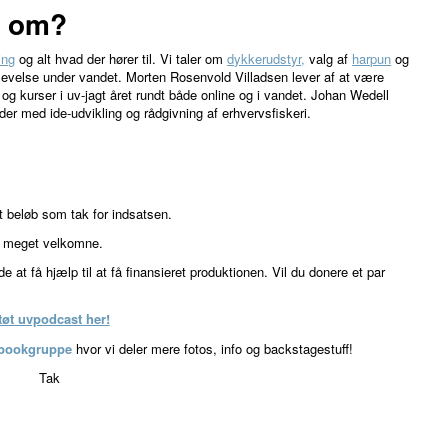
t om?
ing
og alt hvad der hører til. Vi taler om
dykkerudstyr,
valg af
harpun
og
 oplevelse under vandet. Morten Rosenvold Villadsen lever af at være
og kurser i uv-jagt året rundt både online og i vandet. Johan Wedell
der med ide-udvikling og rådgivning af erhvervsfiskeri.
gt beløb som tak for indsatsen.
r meget velkomne.
 at få hjælp til at få finansieret produktionen. Vil du donere et par
tøt uvpodcast her!
ebookgruppe
hvor vi deler mere fotos, info og backstagestuff!
Tak