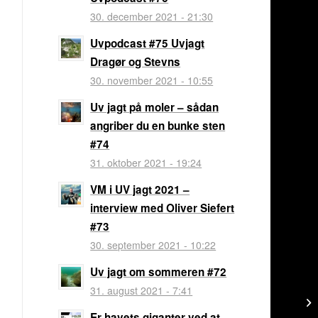
30. december 2021 - 21:30
Uvpodcast #75 Uvjagt
Dragør og Stevns
30. november 2021 - 10:55
Uv jagt på moler – sådan
angriber du en bunke sten
#74
31. oktober 2021 - 19:24
VM i UV jagt 2021 –
interview med Oliver Siefert
#73
30. september 2021 - 10:22
Uv jagt om sommeren #72
31. august 2021 - 7:41
Er havets giganter ved at