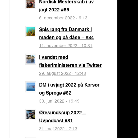
Nordisk Mesterskab i uv
jagt 2022 #85
6. december 2022 - 9:13
Spis tang fra Danmark i
maden og på dåse – #84
11. november 2022 - 10:31
I vandet med
fiskeriministeren via Twitter
29. august 2022 - 12:48
DM i uvjagt 2022 på Korsør
og Sprogø #82
30. juni 2022 - 19:49
Øresundscup 2022 –
Uvpodcast #81
31. maj 2022 - 7:13