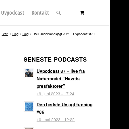
Uvpodcast
Kontakt
Start
/
Blog
/
Blog
/
DM i Undervandsjagt 2021 – Uvpodcast #70
SENESTE PODCASTS
Uvpodcast 87 – live fra
Naturmødet “Havets
presfaktorer”
19. juni 2023 - 17:24
Den bedste Uvjagt træning
#86
10. maj 2023 - 12:22