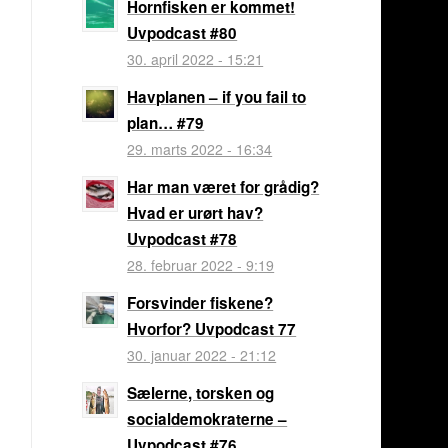
Hornfisken er kommet!
Uvpodcast #80
30. april 2022 - 15:21
Havplanen – if you fail to
plan… #79
29. marts 2022 - 16:34
Har man været for grådig?
Hvad er urørt hav?
Uvpodcast #78
28. februar 2022 - 9:19
Forsvinder fiskene?
Hvorfor? Uvpodcast 77
30. januar 2022 - 21:12
Sælerne, torsken og
socialdemokraterne –
Uvpodcast #76