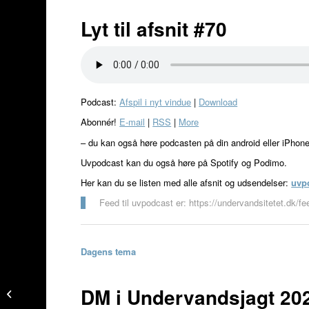
Lyt til afsnit #70
Podcast:
Afspil i nyt vindue
|
Download
Abonnér!
E-mail
|
RSS
|
More
– du kan også høre podcasten på din android eller iPhon
Uvpodcast kan du også høre på Spotify og Podimo.
Her kan du se listen med alle afsnit og udsendelser:
uvp
Feed til uvpodcast er: https://undervandsitetet.dk/f
Dagens tema
Havørreder om dagen –
DM i Undervandsjagt 20
uvpodcast #69