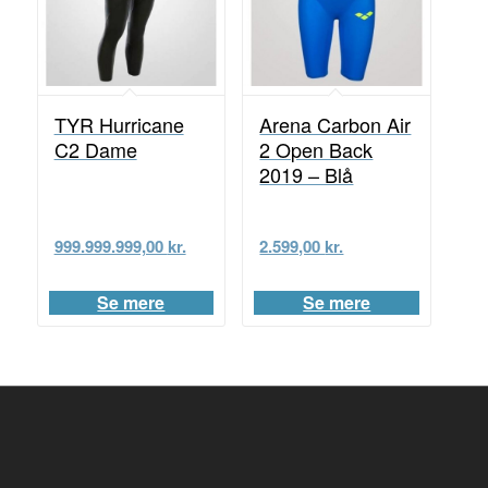
TYR Hurricane
Arena Carbon Air
C2 Dame
2 Open Back
2019 – Blå
999.999.999,00
kr.
2.599,00
kr.
Se mere
Se mere