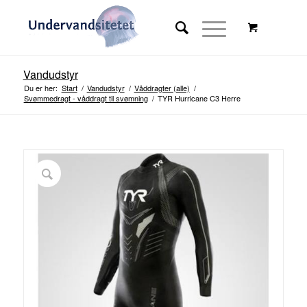
Vandudstyr
Du er her:
Start
/
Vandudstyr
/
Våddragter (alle)
/
Svømmedragt - våddragt til svømning
/
TYR Hurricane C3 Herre