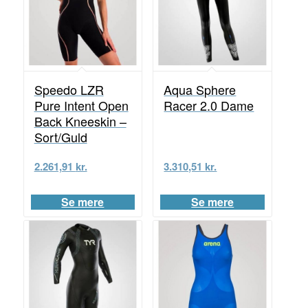
Speedo LZR
Aqua Sphere
Pure Intent Open
Racer 2.0 Dame
Back Kneeskin –
Sort/Guld
2.261,91
kr.
3.310,51
kr.
Se mere
Se mere