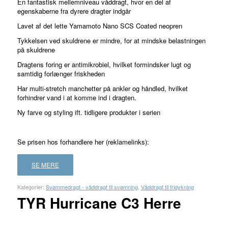
En fantastisk mellemniveau våddragt, hvor en del af
egenskaberne fra dyrere dragter indgår
Lavet af det lette Yamamoto Nano SCS Coated neopren
Tykkelsen ved skuldrene er mindre, for at mindske belastningen
på skuldrene
Dragtens foring er antimikrobiel, hvilket formindsker lugt og
samtidig forlænger friskheden
Har multi-stretch manchetter på ankler og håndled, hvilket
forhindrer vand i at komme ind i dragten.
Ny farve og styling ift. tidligere produkter i serien
Se prisen hos forhandlere her (reklamelinks):
SE MERE
Kategorier:
Svømmedragt - våddragt til svømning
,
Våddragt til fridykning
TYR Hurricane C3 Herre
FORHANDLER
LAND
PRIS
LÆS