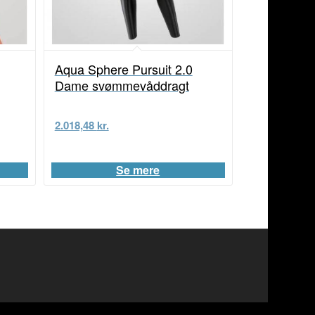
Aqua Sphere Pursuit 2.0
Dame svømmevåddragt
2.018,48
kr.
Se mere