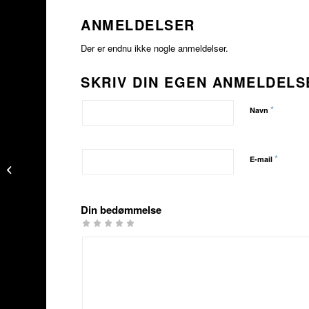
ANMELDELSER
Der er endnu ikke nogle anmeldelser.
SKRIV DIN EGEN ANMELDELS
*
Navn
*
E-mail
TYR Hurricane C1 Herre
Din bedømmelse
1
2 ud
3 ud af
4 ud af 5
5 ud af 5
ud
af 5
5
stjerner
stjerner
af
stjerner
stjerner
5
stjerner