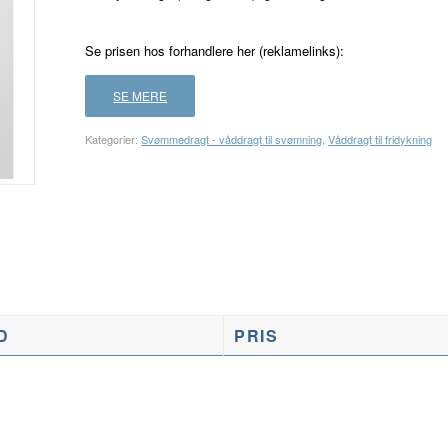
Se prisen hos forhandlere her (reklamelinks):
SE MERE
Kategorier:
Svømmedragt - våddragt til svømning
,
Våddragt til fridykning
D
PRIS