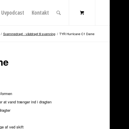
Uvpodcast
Kontakt
/
Svømmedragt - våddragt til svømning
/
TYR Hurricane C1 Dame
me
psformen
r at vand trænger ind i dragten
dragter
ge af ved skift