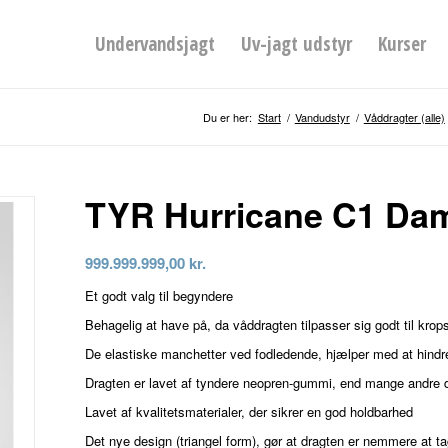
Undervandsjagt
Uv-jagt udstyr
Kurser
Du er her:
Start
/
Vandudstyr
/
Våddragter (alle)
TYR Hurricane C1 Da
999.999.999,00
kr.
Et godt valg til begyndere
Behagelig at have på, da våddragten tilpasser sig godt til kro
De elastiske manchetter ved fodledende, hjælper med at hindre
Dragten er lavet af tyndere neopren-gummi, end mange andre 
Lavet af kvalitetsmaterialer, der sikrer en god holdbarhed
Det nye design (triangel form), gør at dragten er nemmere at ta