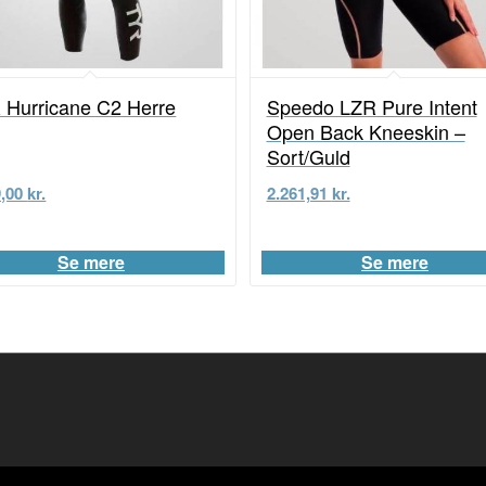
 Hurricane C2 Herre
Speedo LZR Pure Intent
Open Back Kneeskin –
Sort/Guld
9,00
kr.
2.261,91
kr.
Se mere
Se mere