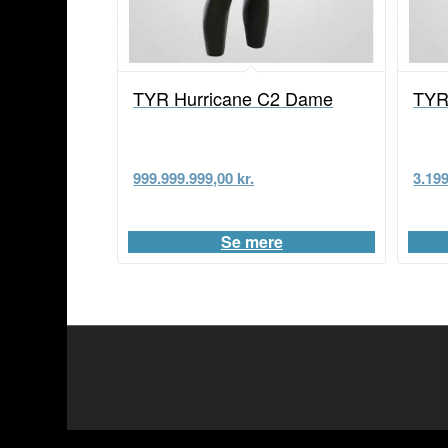
TYR Hurricane C2 Dame
TYR
999.999.999,00
kr.
3.19
Se mere