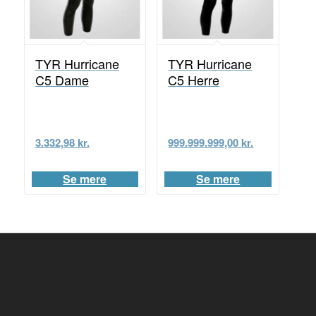
TYR Hurricane
TYR Hurricane
C5 Dame
C5 Herre
3.332,98
kr.
999.999.999,00
kr.
Se mere
Se mere