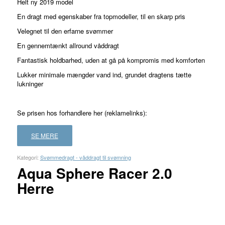
Helt ny 2019 model
En dragt med egenskaber fra topmodeller, til en skarp pris
Velegnet til den erfarne svømmer
En gennemtænkt allround våddragt
Fantastisk holdbarhed, uden at gå på kompromis med komforten
Lukker minimale mængder vand ind, grundet dragtens tætte
lukninger
Se prisen hos forhandlere her (reklamelinks):
SE MERE
Kategori:
Svømmedragt - våddragt til svømning
Aqua Sphere Racer 2.0
Herre
FORHANDLER
LAND
PRIS
LÆS