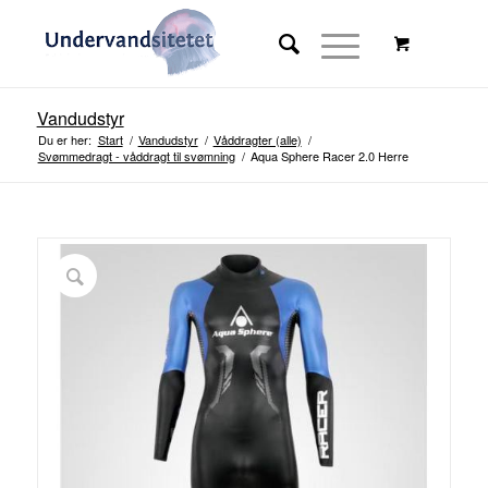
Vandudstyr
Du er her:
Start
/
Vandudstyr
/
Våddragter (alle)
/
Svømmedragt - våddragt til svømning
/
Aqua Sphere Racer 2.0 Herre