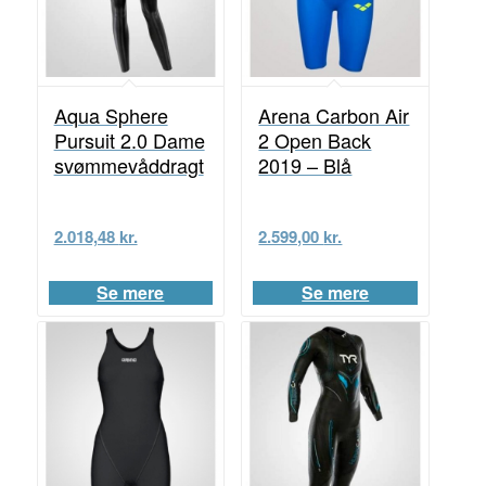
Aqua Sphere
Arena Carbon Air
Pursuit 2.0 Dame
2 Open Back
svømmevåddragt
2019 – Blå
2.018,48
kr.
2.599,00
kr.
Se mere
Se mere