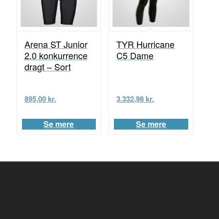
Arena ST Junior
TYR Hurricane
2.0 konkurrence
C5 Dame
dragt – Sort
895,00
kr.
3.332,98
kr.
Se mere
Se mere