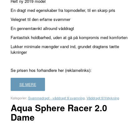
Helt ny 2019 model
En dragt med egenskaber fra topmodeller, til en skarp pris
Velegnet til den erfarne svømmer
En gennemtænkt allround våddragt
Fantastisk holdbarhed, uden at gå på kompromis med komforten
Lukker minimale mængder vand ind, grundet dragtens tætte
lukninger
Se prisen hos forhandlere her (reklamelinks):
SE MERE
Kategorier:
Svømmedragt - våddragt til svømning
,
Våddragt til fridykning
Aqua Sphere Racer 2.0
Dame
FORHANDLER
LAND
PRIS
LÆS