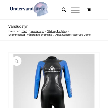
Vandudstyr
Du er her:
Start
/
Vandudstyr
/
Våddragter (alle)
/
Svømmedragt - våddragt til svømning
/
Aqua Sphere Racer 2.0 Dame