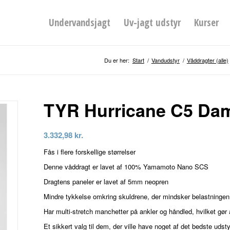
Undervandsjagt
Uv-jagt udstyr
Kurser
Du er her:
Start
/
Vandudstyr
/
Våddragter (alle)
TYR Hurricane C5 Da
3.332,98
kr.
Fås i flere forskellige størrelser
Denne våddragt er lavet af 100% Yamamoto Nano SCS
Dragtens paneler er lavet af 5mm neopren
Mindre tykkelse omkring skuldrene, der mindsker belastningen
Har multi-stretch manchetter på ankler og håndled, hvilket gør
Et sikkert valg til dem, der ville have noget af det bedste udsty