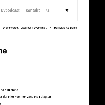
Uvpodcast
Kontakt
/
Svømmedragt - våddragt til svømning
/
TYR Hurricane C5 Dame
me
 på skuldrene
 at der ikke kommer vand ind i dragten
r