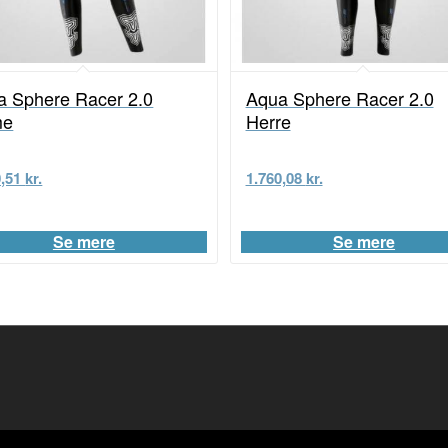
a Sphere Racer 2.0
Aqua Sphere Racer 2.0
me
Herre
0,51
kr.
1.760,08
kr.
Se mere
Se mere