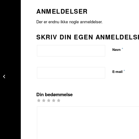
ANMELDELSER
Der er endnu ikke nogle anmeldelser.
SKRIV DIN EGEN ANMELDELS
*
Navn
Aqua Sphere Pursuit
*
E-mail
2.0 Dame
svømmevåddragt
Din bedømmelse
1
2 ud
3 ud af
4 ud af 5
5 ud af 5
ud
af 5
5
stjerner
stjerner
af
stjerner
stjerner
5
stjerner