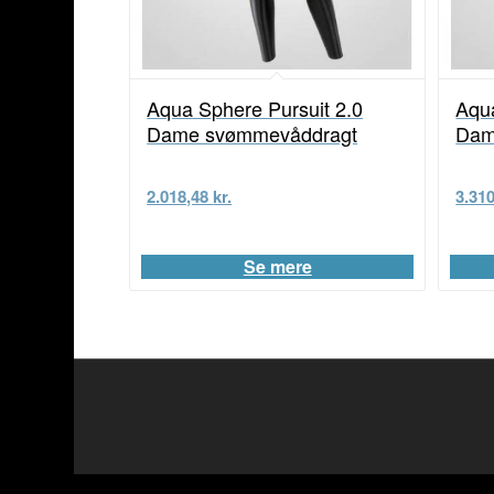
Aqua Sphere Pursuit 2.0
Aqu
Dame svømmevåddragt
Da
2.018,48
kr.
3.31
Se mere