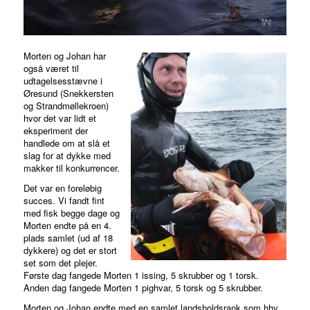
Morten og Johan har
også været til
udtagelsesstævne i
Øresund (Snekkersten
og Strandmøllekroen)
hvor det var lidt et
eksperiment der
handlede om at slå et
slag for at dykke med
makker til konkurrencer.
Det var en foreløbig
succes. Vi fandt fint
med fisk begge dage og
Morten endte på en 4.
plads samlet (ud af 18
dykkere) og det er stort
set som det plejer.
Første dag fangede Morten 1 issing, 5 skrubber og 1 torsk.
Anden dag fangede Morten 1 pighvar, 5 torsk og 5 skrubber.
Morten og Johan endte med en samlet landsholdsrank som hhv