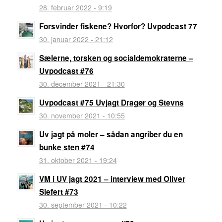
28. februar 2022 - 9:19
Forsvinder fiskene? Hvorfor? Uvpodcast 77
30. januar 2022 - 21:12
Sælerne, torsken og socialdemokraterne –
Uvpodcast #76
30. december 2021 - 21:30
Uvpodcast #75 Uvjagt Dragør og Stevns
30. november 2021 - 10:55
Uv jagt på moler – sådan angriber du en
bunke sten #74
31. oktober 2021 - 19:24
VM i UV jagt 2021 – interview med Oliver
Siefert #73
30. september 2021 - 10:22