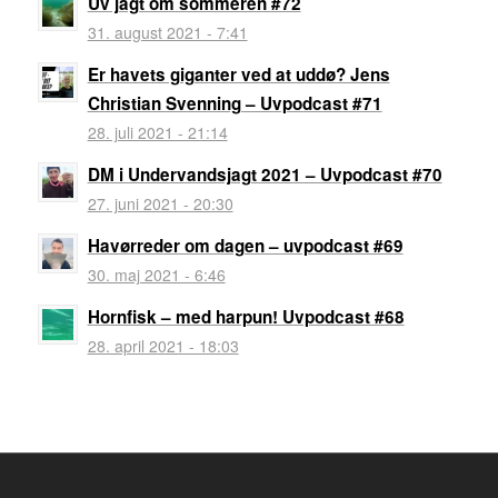
Uv jagt om sommeren #72
31. august 2021 - 7:41
Er havets giganter ved at uddø? Jens
Christian Svenning – Uvpodcast #71
28. juli 2021 - 21:14
DM i Undervandsjagt 2021 – Uvpodcast #70
27. juni 2021 - 20:30
Havørreder om dagen – uvpodcast #69
30. maj 2021 - 6:46
Hornfisk – med harpun! Uvpodcast #68
28. april 2021 - 18:03