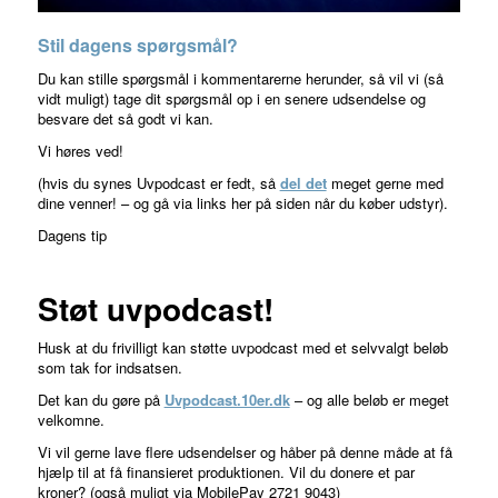
Stil dagens spørgsmål?
Du kan stille spørgsmål i kommentarerne herunder, så vil vi (så
vidt muligt) tage dit spørgsmål op i en senere udsendelse og
besvare det så godt vi kan.
Vi høres ved!
(hvis du synes Uvpodcast er fedt, så
del det
meget gerne med
dine venner! – og gå via links her på siden når du køber udstyr).
Dagens tip
Støt uvpodcast!
Husk at du frivilligt kan støtte uvpodcast med et selvvalgt beløb
som tak for indsatsen.
Det kan du gøre på
Uvpodcast.10er.dk
– og alle beløb er meget
velkomne.
Vi vil gerne lave flere udsendelser og håber på denne måde at få
hjælp til at få finansieret produktionen. Vil du donere et par
kroner? (også muligt via MobilePay 2721 9043)