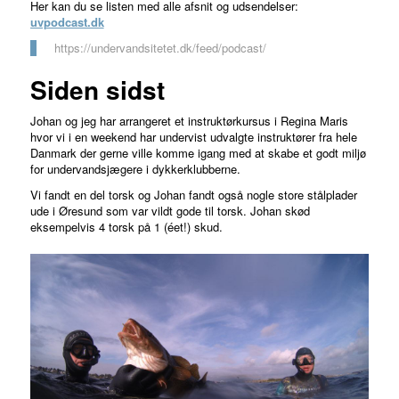
Her kan du se listen med alle afsnit og udsendelser:
uvpodcast.dk
https://undervandsitetet.dk/feed/podcast/
Siden sidst
Johan og jeg har arrangeret et instruktørkursus i Regina Maris
hvor vi i en weekend har undervist udvalgte instruktører fra hele
Danmark der gerne ville komme igang med at skabe et godt miljø
for undervandsjægere i dykkerklubberne.
Vi fandt en del torsk og Johan fandt også nogle store stålplader
ude i Øresund som var vildt gode til torsk. Johan skød
eksempelvis 4 torsk på 1 (éet!) skud.