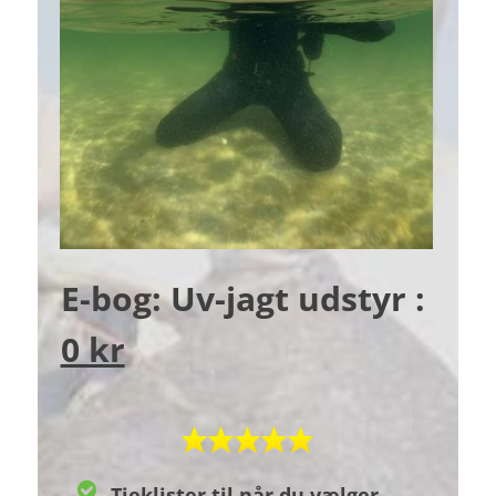
E-bog: Uv-jagt udstyr :
0 kr
Tjeklister til når du vælger