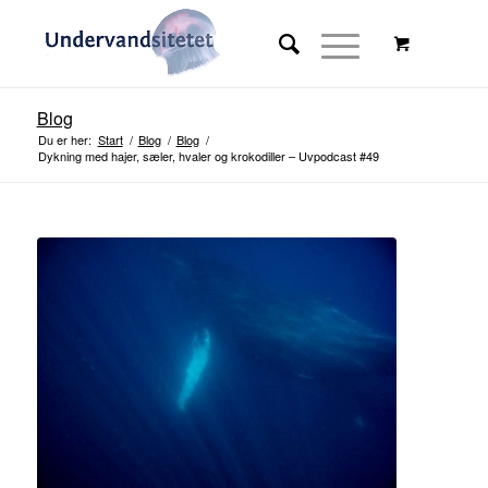
Blog
Du er her:
Start
/
Blog
/
Blog
/
Dykning med hajer, sæler, hvaler og krokodiller – Uvpodcast #49