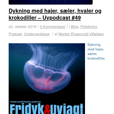
Dykning med hajer, sæler, hvaler og
krokodiller – Uvpodcast #49
/
/
22. oktober 2019
0 Kommentarer
i
Blog
,
Fridykning
,
/
Podcast
,
Undervandsjagt
af
Morten Rosenvold Villadsen
Dykning
med hajer,
sæler,
krokodiller,