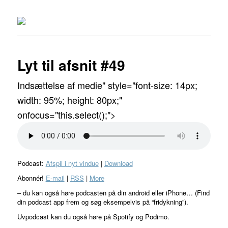
Lyt til afsnit #49
Indsættelse af medie" style="font-size: 14px;
width: 95%; height: 80px;"
onfocus="this.select();">
Podcast:
Afspil i nyt vindue
|
Download
Abonnér!
E-mail
|
RSS
|
More
– du kan også høre podcasten på din android eller iPhone… (Find
din podcast app frem og søg eksempelvis på “fridykning”).
Uvpodcast kan du også høre på Spotify og Podimo.