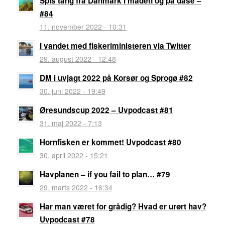
Spis tang fra Danmark i maden og på dåse –
#84
11. november 2022 - 10:31
I vandet med fiskeriministeren via Twitter
29. august 2022 - 12:48
DM i uvjagt 2022 på Korsør og Sprogø #82
30. juni 2022 - 19:49
Øresundscup 2022 – Uvpodcast #81
31. maj 2022 - 7:13
Hornfisken er kommet! Uvpodcast #80
30. april 2022 - 15:21
Havplanen – if you fail to plan… #79
29. marts 2022 - 16:34
Har man været for grådig? Hvad er urørt hav?
Uvpodcast #78