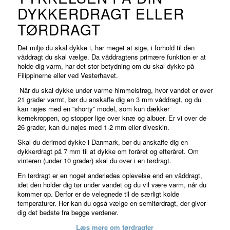
DYKKERDRAGT ELLER
TØRDRAGT
Det miljø du skal dykke i, har meget at sige, i forhold til den
våddragt du skal vælge. Da våddragtens primære funktion er at
holde dig varm, har det stor betydning om du skal dykke på
Filippinerne eller ved Vesterhavet.
Når du skal dykke under varme himmelstrøg, hvor vandet er over
21 grader varmt, bør du anskaffe dig en 3 mm våddragt, og du
kan nøjes med en “shorty” model, som kun dækker
kernekroppen, og stopper lige over knæ og albuer. Er vi over de
26 grader, kan du nøjes med 1-2 mm eller diveskin.
Skal du derimod dykke i Danmark, bør du anskaffe dig en
dykkerdragt på 7 mm til at dykke om foråret og efteråret. Om
vinteren (under 10 grader) skal du over i en tørdragt.
En tørdragt er en noget anderledes oplevelse end en våddragt,
idet den holder dig tør under vandet og du vil være varm, når du
kommer op. Derfor er de velegnede til de særligt kolde
temperaturer. Her kan du også vælge en semitørdragt, der giver
dig det bedste fra begge verdener.
Læs mere om tørdragter