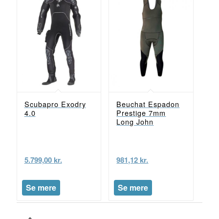
Scubapro Exodry
Beuchat Espadon
4.0
Prestige 7mm
Long John
5.799,00
kr.
981,12
kr.
Se mere
Se mere