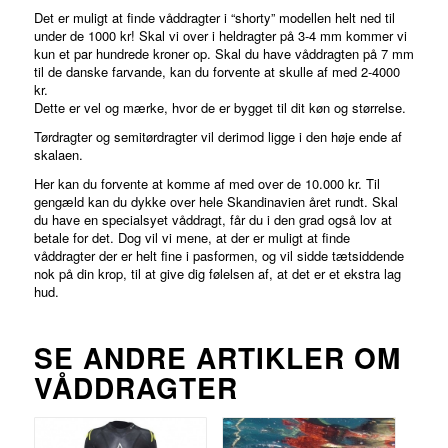
Det er muligt at finde våddragter i “shorty” modellen helt ned til
under de 1000 kr! Skal vi over i heldragter på 3-4 mm kommer vi
kun et par hundrede kroner op. Skal du have våddragten på 7 mm
til de danske farvande, kan du forvente at skulle af med 2-4000
kr.
Dette er vel og mærke, hvor de er bygget til dit køn og størrelse.
Tørdragter og semitørdragter vil derimod ligge i den høje ende af
skalaen.
Her kan du forvente at komme af med over de 10.000 kr. Til
gengæld kan du dykke over hele Skandinavien året rundt. Skal
du have en specialsyet våddragt, får du i den grad også lov at
betale for det. Dog vil vi mene, at der er muligt at finde
våddragter der er helt fine i pasformen, og vil sidde tætsiddende
nok på din krop, til at give dig følelsen af, at det er et ekstra lag
hud.
SE ANDRE ARTIKLER OM
VÅDDRAGTER