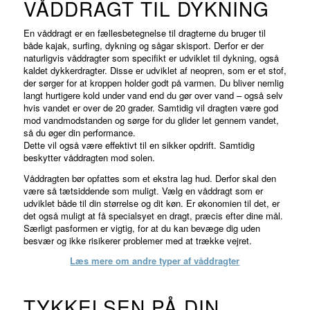
VÅDDRAGT TIL DYKNING
En våddragt er en fællesbetegnelse til dragterne du bruger til
både kajak, surfing, dykning og sågar skisport. Derfor er der
naturligvis våddragter som specifikt er udviklet til dykning, også
kaldet dykkerdragter. Disse er udviklet af neopren, som er et stof,
der sørger for at kroppen holder godt på varmen. Du bliver nemlig
langt hurtigere kold under vand end du gør over vand – også selv
hvis vandet er over de 20 grader. Samtidig vil dragten være god
mod vandmodstanden og sørge for du glider let gennem vandet,
så du øger din performance.
Dette vil også være effektivt til en sikker opdrift. Samtidig
beskytter våddragten mod solen.
Våddragten bør opfattes som et ekstra lag hud. Derfor skal den
være så tætsiddende som muligt. Vælg en våddragt som er
udviklet både til din størrelse og dit køn. Er økonomien til det, er
det også muligt at få specialsyet en dragt, præcis efter dine mål.
Særligt pasformen er vigtig, for at du kan bevæge dig uden
besvær og ikke risikerer problemer med at trække vejret.
Læs mere om andre typer af våddragter
TYKKELSEN PÅ DIN