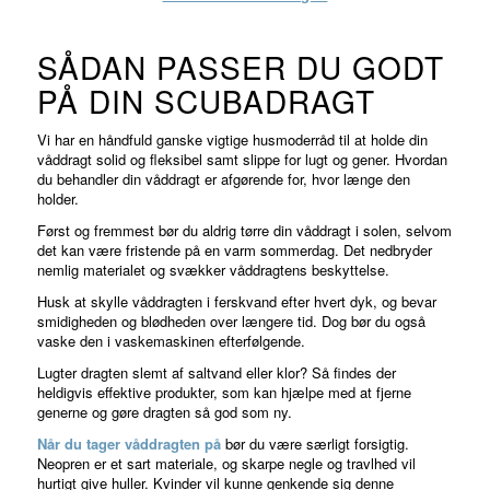
SÅDAN PASSER DU GODT
PÅ DIN SCUBADRAGT
Vi har en håndfuld ganske vigtige husmoderråd til at holde din
våddragt solid og fleksibel samt slippe for lugt og gener. Hvordan
du behandler din våddragt er afgørende for, hvor længe den
holder.
Først og fremmest bør du aldrig tørre din våddragt i solen, selvom
det kan være fristende på en varm sommerdag. Det nedbryder
nemlig materialet og svækker våddragtens beskyttelse.
Husk at skylle våddragten i ferskvand efter hvert dyk, og bevar
smidigheden og blødheden over længere tid. Dog bør du også
vaske den i vaskemaskinen efterfølgende.
Lugter dragten slemt af saltvand eller klor? Så findes der
heldigvis effektive produkter, som kan hjælpe med at fjerne
generne og gøre dragten så god som ny.
Når du tager våddragten på
bør du være særligt forsigtig.
Neopren er et sart materiale, og skarpe negle og travlhed vil
hurtigt give huller. Kvinder vil kunne genkende sig denne