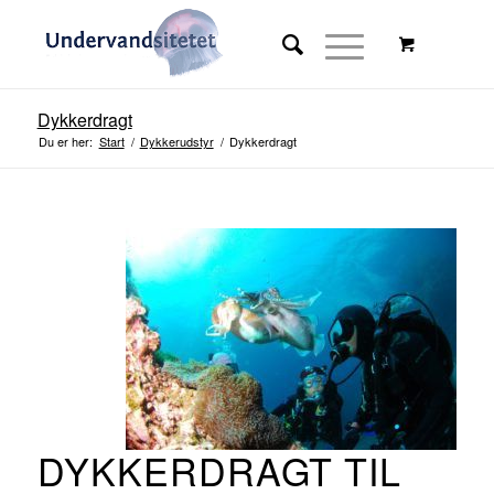
Dykkerdragt
Du er her:
Start
/
Dykkerudstyr
/
Dykkerdragt
Stor rabat på online kursus
med rabatkode i resten af 2023
Se tilbud
DYKKERDRAGT TIL