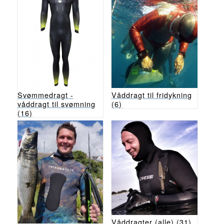
Svømmedragt -
Våddragt til fridykning
våddragt til svømning
(6)
(16)
Våddragter (alle)
(31)