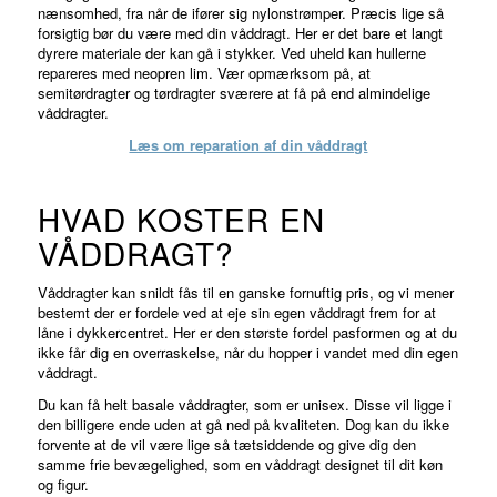
nænsomhed, fra når de ifører sig nylonstrømper. Præcis lige så
forsigtig bør du være med din våddragt. Her er det bare et langt
dyrere materiale der kan gå i stykker. Ved uheld kan hullerne
repareres med neopren lim. Vær opmærksom på, at
semitørdragter og tørdragter sværere at få på end almindelige
våddragter.
Læs om reparation af din våddragt
HVAD KOSTER EN
VÅDDRAGT?
Våddragter kan snildt fås til en ganske fornuftig pris, og vi mener
bestemt der er fordele ved at eje sin egen våddragt frem for at
låne i dykkercentret. Her er den største fordel pasformen og at du
ikke får dig en overraskelse, når du hopper i vandet med din egen
våddragt.
Du kan få helt basale våddragter, som er unisex. Disse vil ligge i
den billigere ende uden at gå ned på kvaliteten. Dog kan du ikke
forvente at de vil være lige så tætsiddende og give dig den
samme frie bevægelighed, som en våddragt designet til dit køn
og figur.