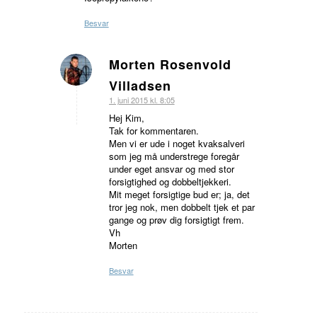
Besvar
Morten Rosenvold
siger:
Villadsen
1. juni 2015 kl. 8:05
Hej Kim,
Tak for kommentaren.
Men vi er ude i noget kvaksalveri
som jeg må understrege foregår
under eget ansvar og med stor
forsigtighed og dobbeltjekkeri.
Mit meget forsigtige bud er; ja, det
tror jeg nok, men dobbelt tjek et par
gange og prøv dig forsigtigt frem.
Vh
Morten
Besvar