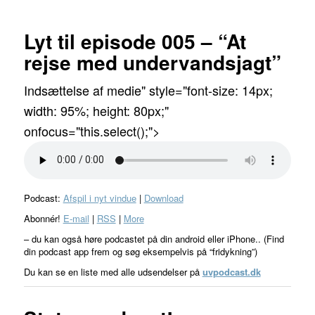
Lyt til episode 005 – “At
rejse med undervandsjagt”
Indsættelse af medie" style="font-size: 14px;
width: 95%; height: 80px;"
onfocus="this.select();">
Podcast:
Afspil i nyt vindue
|
Download
Abonnér!
E-mail
|
RSS
|
More
– du kan også høre podcastet på din android eller iPhone.. (Find
din podcast app frem og søg eksempelvis på “fridykning”)
Du kan se en liste med alle udsendelser på
uvpodcast.dk