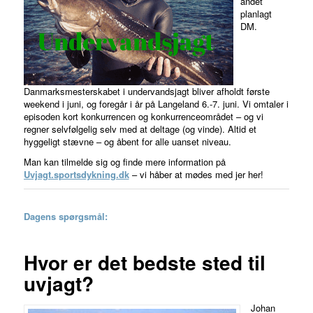
andet
planlagt
DM.
Danmarksmesterskabet i undervandsjagt bliver afholdt første
weekend i juni, og foregår i år på Langeland 6.-7. juni. Vi omtaler i
episoden kort konkurrencen og konkurrenceområdet – og vi
regner selvfølgelig selv med at deltage (og vinde). Altid et
hyggeligt stævne – og åbent for alle uanset niveau.
Man kan tilmelde sig og finde mere information på
Uvjagt.sportsdykning.dk
– vi håber at mødes med jer her!
Dagens spørgsmål:
Hvor er det bedste sted til
uvjagt?
Johan