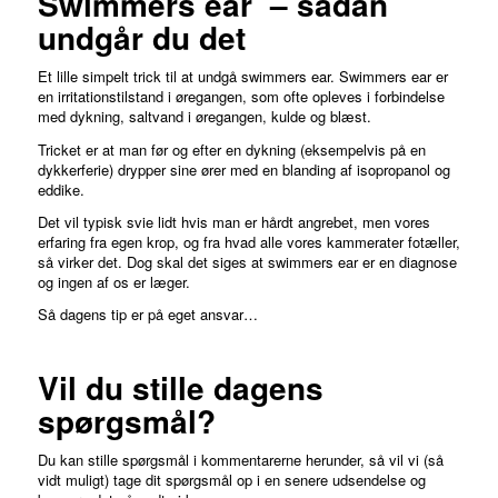
Swimmers ear – sådan
undgår du det
Et lille simpelt trick til at undgå swimmers ear. Swimmers ear er
en irritationstilstand i øregangen, som ofte opleves i forbindelse
med dykning, saltvand i øregangen, kulde og blæst.
Tricket er at man før og efter en dykning (eksempelvis på en
dykkerferie) drypper sine ører med en blanding af isopropanol og
eddike.
Det vil typisk svie lidt hvis man er hårdt angrebet, men vores
erfaring fra egen krop, og fra hvad alle vores kammerater fotæller,
så virker det. Dog skal det siges at swimmers ear er en diagnose
og ingen af os er læger.
Så dagens tip er på eget ansvar…
Vil du stille dagens
spørgsmål?
Du kan stille spørgsmål i kommentarerne herunder, så vil vi (så
vidt muligt) tage dit spørgsmål op i en senere udsendelse og