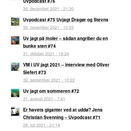
Uvpodcast #76
30. december 2021 - 21:30
Uvpodcast #75 Uvjagt Dragør og Stevns
30. november 2021 - 10:55
Uv jagt på moler – sådan angriber du en
bunke sten #74
31. oktober 2021 - 19:24
VM i UV jagt 2021 – interview med Oliver
Siefert #73
30. september 2021 - 10:22
Uv jagt om sommeren #72
31. august 2021 - 7:41
Er havets giganter ved at uddø? Jens
Christian Svenning – Uvpodcast #71
28. juli 2021 - 21:14