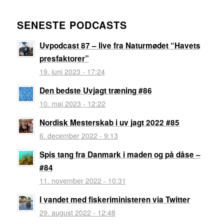
SENESTE PODCASTS
Uvpodcast 87 – live fra Naturmødet “Havets
presfaktorer”
19. juni 2023 - 17:24
Den bedste Uvjagt træning #86
10. maj 2023 - 12:22
Nordisk Mesterskab i uv jagt 2022 #85
6. december 2022 - 9:13
Spis tang fra Danmark i maden og på dåse –
#84
11. november 2022 - 10:31
I vandet med fiskeriministeren via Twitter
29. august 2022 - 12:48