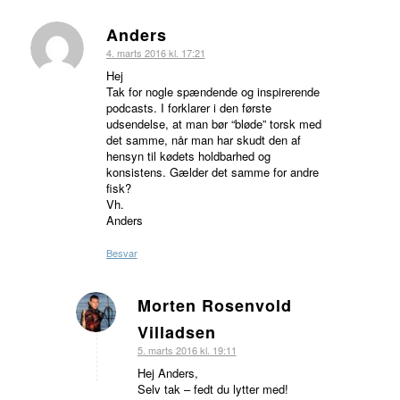
Anders
siger:
4. marts 2016 kl. 17:21
Hej
Tak for nogle spændende og inspirerende
podcasts. I forklarer i den første
udsendelse, at man bør “bløde” torsk med
det samme, når man har skudt den af
hensyn til kødets holdbarhed og
konsistens. Gælder det samme for andre
fisk?
Vh.
Anders
Besvar
Morten Rosenvold
siger:
Villadsen
5. marts 2016 kl. 19:11
Hej Anders,
Selv tak – fedt du lytter med!