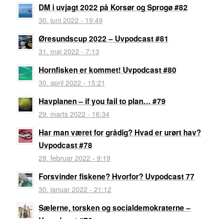
DM i uvjagt 2022 på Korsør og Sprogø #82
30. juni 2022 - 19:49
Øresundscup 2022 – Uvpodcast #81
31. maj 2022 - 7:13
Hornfisken er kommet! Uvpodcast #80
30. april 2022 - 15:21
Havplanen – if you fail to plan… #79
29. marts 2022 - 16:34
Har man været for grådig? Hvad er urørt hav?
Uvpodcast #78
28. februar 2022 - 9:19
Forsvinder fiskene? Hvorfor? Uvpodcast 77
30. januar 2022 - 21:12
Sælerne, torsken og socialdemokraterne –