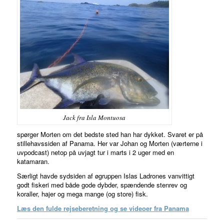
Jack fra Isla Montuosa
spørger Morten om det bedste sted han har dykket. Svaret er på
stillehavssiden af Panama. Her var Johan og Morten (værterne i
uvpodcast) netop på uvjagt tur i marts i 2 uger med en
katamaran.
Særligt havde sydsiden af øgruppen Islas Ladrones vanvittigt
godt fiskeri med både gode dybder, spændende stenrev og
koraller, hajer og mega mange (og store) fisk.
Læs den fulde rejseberetning og se videoer fra Panama