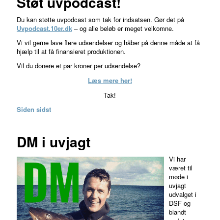
Støt uvpodcast!
Du kan støtte uvpodcast som tak for indsatsen. Gør det på
Uvpodcast.10er.dk
– og alle beløb er meget velkomne.
Vi vil gerne lave flere udsendelser og håber på denne måde at få
hjælp til at få finansieret produktionen.
Vil du donere et par kroner per udsendelse?
Læs mere her!
Tak!
Siden sidst
DM i uvjagt
Vi har
været til
møde i
uvjagt
udvalget i
DSF og
blandt