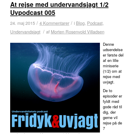
At rejse med undervandsjagt 1/2
Uvpodcast 005
/
/
24. maj 2015
4 Kommentarer
i
Blog
,
Podcast
,
/
Undervandsjagt
af
Morten Rosenvold Villadsen
Denne
udsendelse
er første del
af en lille
miniserie
(1/2) om at
rejse med
uvjagt.
De to
episoder er
fyldt med
gode råd til
dig, der
gerne vil
rejse på de
7