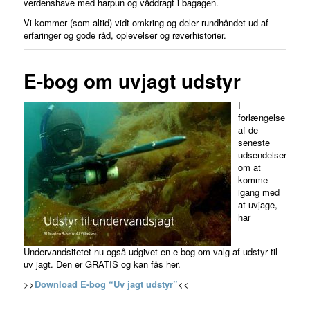
verdenshave med harpun og våddragt i bagagen.
Vi kommer (som altid) vidt omkring og deler rundhåndet ud af
erfaringer og gode råd, oplevelser og røverhistorier.
E-bog om uvjagt udstyr
I
forlængelse
af de
seneste
udsendelser
om at
komme
igang med
at uvjage,
har
Undervandsitetet nu også udgivet en e-bog om valg af udstyr til
uv jagt. Den er GRATIS og kan fås her.
>>
Download E-bog “Uv jagt udstyr”
<<