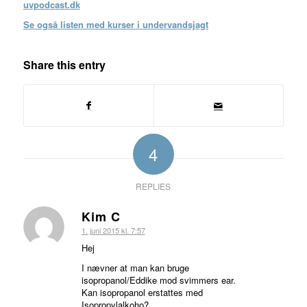
uvpodcast.dk
Se også listen med kurser i undervandsjagt
Share this entry
4
REPLIES
Kim C
siger:
1. juni 2015 kl. 7:57
Hej
I nævner at man kan bruge
isopropanol/Eddike mod svimmers ear.
Kan isopropanol erstattes med
Isopropylalkoho?