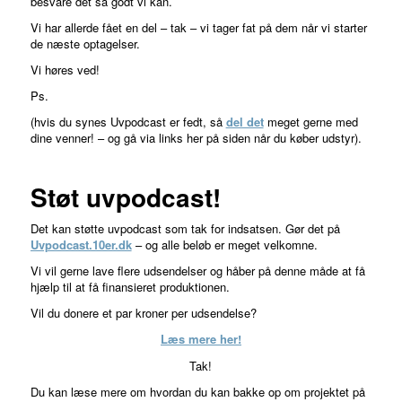
besvare det så godt vi kan.
Vi har allerde fået en del – tak – vi tager fat på dem når vi starter
de næste optagelser.
Vi høres ved!
Ps.
(hvis du synes Uvpodcast er fedt, så
del det
meget gerne med
dine venner! – og gå via links her på siden når du køber udstyr).
Støt uvpodcast!
Det kan støtte uvpodcast som tak for indsatsen. Gør det på
Uvpodcast.10er.dk
– og alle beløb er meget velkomne.
Vi vil gerne lave flere udsendelser og håber på denne måde at få
hjælp til at få finansieret produktionen.
Vil du donere et par kroner per udsendelse?
Læs mere her!
Tak!
Du kan læse mere om hvordan du kan bakke op om projektet på