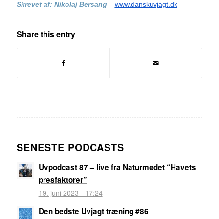
Skrevet af: Nikolaj Bersang
–
www.danskuvjagt.dk
Share this entry
SENESTE PODCASTS
Uvpodcast 87 – live fra Naturmødet “Havets
presfaktorer”
19. juni 2023 - 17:24
Den bedste Uvjagt træning #86