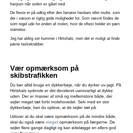
harpun når solen er gået ned.
De fleste er på udkig efter den famøse havbars eller multe, som
der i sæson er rigtig gode muligheder for. Som nævnt findes de
som regel ude for enden af molen, hvor de oftest holder en pæn
størrelse.
Jeg har aldrig set hummer i Hirtshals, men det er muligt at finde
pæne taskekrabber.
Vær opmærksom på
skibstrafikken
Du bør altid bruge en dykkerbøje, når du dyrker uv-jagt. På
Hirtshals sydmole er det decideret uansvarligt at dykke
uden. Der er masser af små og mellemstore både, der
sejler meget tæt forbi molehovedet. Selv med en stor
dykkerbøje, kan du opleve, at de sejler tæt på.
Udover at du skal være opmærksom på de mindre både,
skal du også være
meget
opmærksom på færgerne. De
sejler flere gange dagligt og kan ødelægge en ellers god