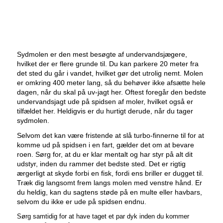
Sydmolen er den mest besøgte af undervandsjægere,
hvilket der er flere grunde til. Du kan parkere 20 meter fra
det sted du går i vandet, hvilket gør det utrolig nemt. Molen
er omkring 400 meter lang, så du behøver ikke afsætte hele
dagen, når du skal på uv-jagt her. Oftest foregår den bedste
undervandsjagt ude på spidsen af moler, hvilket også er
tilfældet her. Heldigvis er du hurtigt derude, når du tager
sydmolen.
Selvom det kan være fristende at slå turbo-finnerne til for at
komme ud på spidsen i en fart, gælder det om at bevare
roen. Sørg for, at du er klar mentalt og har styr på alt dit
udstyr, inden du rammer det bedste sted. Det er rigtig
ærgerligt at skyde forbi en fisk, fordi ens briller er dugget til.
Træk dig langsomt frem langs molen med venstre hånd. Er
du heldig, kan du sagtens støde på en multe eller havbars,
selvom du ikke er ude på spidsen endnu.
Sørg samtidig for at have taget et par dyk inden du kommer