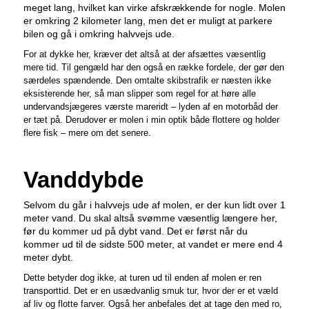
meget lang, hvilket kan virke afskrækkende for nogle. Molen
er omkring 2 kilometer lang, men det er muligt at parkere
bilen og gå i omkring halvvejs ude.
For at dykke her, kræver det altså at der afsættes væsentlig
mere tid. Til gengæld har den også en række fordele, der gør den
særdeles spændende. Den omtalte skibstrafik er næsten ikke
eksisterende her, så man slipper som regel for at høre alle
undervandsjægeres værste mareridt – lyden af en motorbåd der
er tæt på. Derudover er molen i min optik både flottere og holder
flere fisk – mere om det senere.
Vanddybde
Selvom du går i halvvejs ude af molen, er der kun lidt over 1
meter vand. Du skal altså svømme væsentlig længere her,
før du kommer ud på dybt vand. Det er først når du
kommer ud til de sidste 500 meter, at vandet er mere end 4
meter dybt.
Dette betyder dog ikke, at turen ud til enden af molen er ren
transporttid. Det er en usædvanlig smuk tur, hvor der er et væld
af liv og flotte farver. Også her anbefales det at tage den med ro,