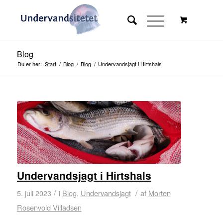
Blog
Du er her:
Start
/
Blog
/
Blog
/
Undervandsjagt i Hirtshals
Stor rabat på online kursus
med rabatkode i resten af 2023
Undervandsjagt i Hirtshals
/
/
5. juli 2023
i
Blog
,
Undervandsjagt
af
Morten
Se tilbud
Rosenvold Villadsen