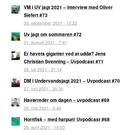
VM i UV jagt 2021 – interview med Oliver
Siefert #73
30. september 2021 - 10:22
Uv jagt om sommeren #72
31. august 2021 - 7:41
Er havets giganter ved at uddø? Jens
Christian Svenning – Uvpodcast #71
28. juli 2021 - 21:14
DM i Undervandsjagt 2021 – Uvpodcast #70
27. juni 2021 - 20:30
Havørreder om dagen – uvpodcast #69
30. maj 2021 - 6:46
Hornfisk – med harpun! Uvpodcast #68
28. april 2021 - 18:03