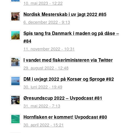
10. maj 2023 - 12:22
Nordisk Mesterskab i uv jagt 2022 #85
6. december 2022 - 9:13
Spis tang fra Danmark i maden og på dåse –
#84
11. november 2022 - 10:31
I vandet med fiskeriministeren via Twitter
29. august 2022 - 12:48
DM i uvjagt 2022 på Korsør og Sprogø #82
30. juni 2022 - 19:49
Øresundscup 2022 – Uvpodcast #81
31. maj 2022 - 7:13
Hornfisken er kommet! Uvpodcast #80
30. april 2022 - 15:21