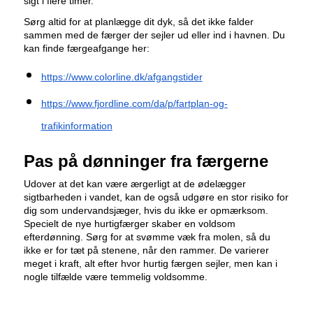
sigt i flere timer.
Sørg altid for at planlægge dit dyk, så det ikke falder
sammen med de færger der sejler ud eller ind i havnen. Du
kan finde færgeafgange her:
https://www.colorline.dk/afgangstider
https://www.fjordline.com/da/p/fartplan-og-
trafikinformation
Pas på dønninger fra færgerne
Udover at det kan være ærgerligt at de ødelægger
sigtbarheden i vandet, kan de også udgøre en stor risiko for
dig som undervandsjæger, hvis du ikke er opmærksom.
Specielt de nye hurtigfærger skaber en voldsom
efterdønning. Sørg for at svømme væk fra molen, så du
ikke er for tæt på stenene, når den rammer. De varierer
meget i kraft, alt efter hvor hurtig færgen sejler, men kan i
nogle tilfælde være temmelig voldsomme.