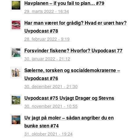
Havplanen – if you fail to plan… #79
29. marts 2022 - 16:34
Har man været for grådig? Hvad er urørt hav?
Uvpodcast #78
28. februar 2022 - 9:19
Forsvinder fiskene? Hvorfor? Uvpodcast 77
30. januar 2022 - 21:12
Sælerne, torsken og socialdemokraterne –
Uvpodcast #76
30. december 2021 - 21:30
Uvpodcast #75 Uvjagt Dragør og Stevns
30. november 2021 - 10:55
Uv jagt på moler – sådan angriber du en
bunke sten #74
31. oktober 2021 - 19:24