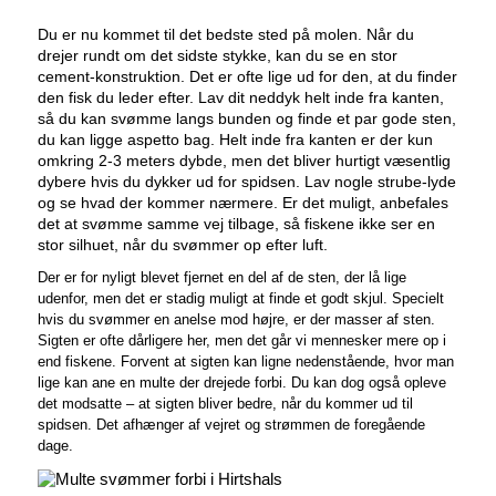
Du er nu kommet til det bedste sted på molen. Når du
drejer rundt om det sidste stykke, kan du se en stor
cement-konstruktion. Det er ofte lige ud for den, at du finder
den fisk du leder efter. Lav dit neddyk helt inde fra kanten,
så du kan svømme langs bunden og finde et par gode sten,
du kan ligge aspetto bag. Helt inde fra kanten er der kun
omkring 2-3 meters dybde, men det bliver hurtigt væsentlig
dybere hvis du dykker ud for spidsen. Lav nogle strube-lyde
og se hvad der kommer nærmere. Er det muligt, anbefales
det at svømme samme vej tilbage, så fiskene ikke ser en
stor silhuet, når du svømmer op efter luft.
Der er for nyligt blevet fjernet en del af de sten, der lå lige
udenfor, men det er stadig muligt at finde et godt skjul. Specielt
hvis du svømmer en anelse mod højre, er der masser af sten.
Sigten er ofte dårligere her, men det går vi mennesker mere op i
end fiskene. Forvent at sigten kan ligne nedenstående, hvor man
lige kan ane en multe der drejede forbi. Du kan dog også opleve
det modsatte – at sigten bliver bedre, når du kommer ud til
spidsen. Det afhænger af vejret og strømmen de foregående
dage.