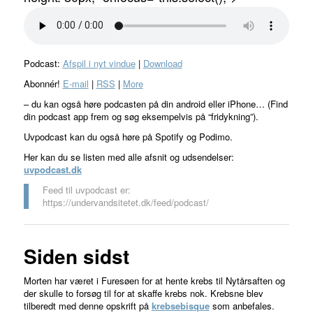
Podcast:
Afspil i nyt vindue
|
Download
Abonnér!
E-mail
|
RSS
|
More
– du kan også høre podcasten på din android eller iPhone… (Find
din podcast app frem og søg eksempelvis på “fridykning”).
Uvpodcast kan du også høre på Spotify og Podimo.
Her kan du se listen med alle afsnit og udsendelser:
uvpodcast.dk
Feed til uvpodcast er:
https://undervandsitetet.dk/feed/podcast/
Siden sidst
Morten har været i Furesøen for at hente krebs til Nytårsaften og
der skulle to forsøg til for at skaffe krebs nok. Krebsne blev
tilberedt med denne opskrift på
krebsebisque
som anbefales.