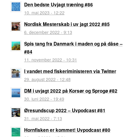
Den bedste Uvjagt træning #86
10. maj 2023 - 12:22
Nordisk Mesterskab i uv jagt 2022 #85
6. december 2022 - 9:13
Spis tang fra Danmark i maden og på dåse –
#84
11. november 2022 - 10:31
I vandet med fiskeriministeren via Twitter
29. august 2022 - 12:48
DM i uvjagt 2022 på Korsør og Sprogø #82
30. juni 2022 - 19:49
Øresundscup 2022 – Uvpodcast #81
31. maj 2022 - 7:13
Hornfisken er kommet! Uvpodcast #80