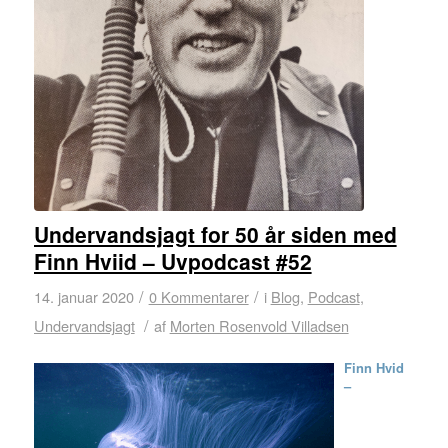
Undervandsjagt for 50 år siden med
Finn Hviid – Uvpodcast #52
/
/
14. januar 2020
0 Kommentarer
i
Blog
,
Podcast
,
/
Undervandsjagt
af
Morten Rosenvold Villadsen
Finn Hvid
–