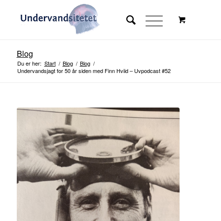
Blog
Du er her:
Start
/
Blog
/
Blog
/
Undervandsjagt for 50 år siden med Finn Hviid – Uvpodcast #52