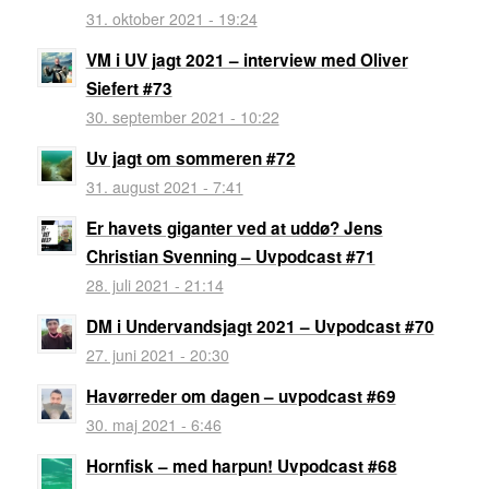
31. oktober 2021 - 19:24
VM i UV jagt 2021 – interview med Oliver
Siefert #73
30. september 2021 - 10:22
Uv jagt om sommeren #72
31. august 2021 - 7:41
Er havets giganter ved at uddø? Jens
Christian Svenning – Uvpodcast #71
28. juli 2021 - 21:14
DM i Undervandsjagt 2021 – Uvpodcast #70
27. juni 2021 - 20:30
Havørreder om dagen – uvpodcast #69
30. maj 2021 - 6:46
Hornfisk – med harpun! Uvpodcast #68