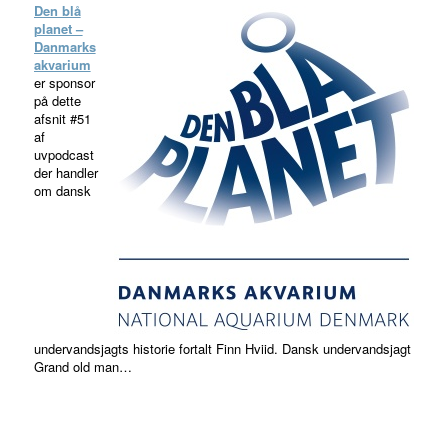
Den blå
planet –
Danmarks
akvarium
er sponsor
på dette
afsnit #51
af
uvpodcast
der handler
om dansk
undervandsjagts historie fortalt Finn Hviid. Dansk undervandsjagt
Grand old man…