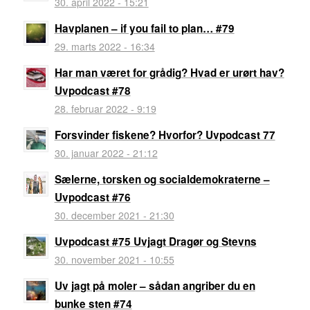
30. april 2022 - 15:21
Havplanen – if you fail to plan… #79
29. marts 2022 - 16:34
Har man været for grådig? Hvad er urørt hav?
Uvpodcast #78
28. februar 2022 - 9:19
Forsvinder fiskene? Hvorfor? Uvpodcast 77
30. januar 2022 - 21:12
Sælerne, torsken og socialdemokraterne –
Uvpodcast #76
30. december 2021 - 21:30
Uvpodcast #75 Uvjagt Dragør og Stevns
30. november 2021 - 10:55
Uv jagt på moler – sådan angriber du en
bunke sten #74