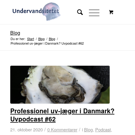
Blog
Du er her:
Start
/
Blog
/
Blog
/
Professionel uv-jæger i Danmark? Uvpodcast #62
Professionel uv-jæger i Danmark?
Uvpodcast #62
/
/
21. oktober 2020
0 Kommentarer
i
Blog
,
Podcast
,