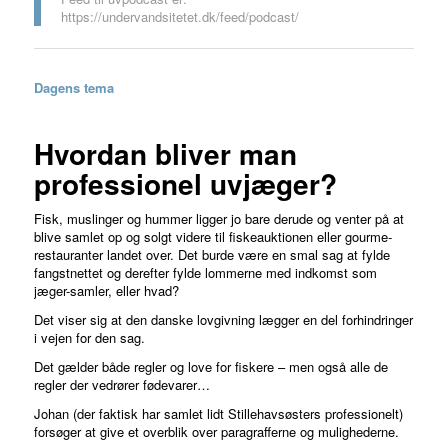
https://undervandsitetet.dk/feed/podcast/
Dagens tema
Hvordan bliver man
professionel uvjæger?
Fisk, muslinger og hummer ligger jo bare derude og venter på at
blive samlet op og solgt videre til fiskeauktionen eller gourme-
restauranter landet over. Det burde være en smal sag at fylde
fangstnettet og derefter fylde lommerne med indkomst som
jæger-samler, eller hvad?
Det viser sig at den danske lovgivning lægger en del forhindringer
i vejen for den sag.
Det gælder både regler og love for fiskere – men også alle de
regler der vedrører fødevarer…
Johan (der faktisk har samlet lidt Stillehavsøsters professionelt)
forsøger at give et overblik over paragrafferne og mulighederne.