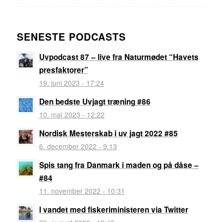
SENESTE PODCASTS
Uvpodcast 87 – live fra Naturmødet “Havets
presfaktorer”
19. juni 2023 - 17:24
Den bedste Uvjagt træning #86
10. maj 2023 - 12:22
Nordisk Mesterskab i uv jagt 2022 #85
6. december 2022 - 9:13
Spis tang fra Danmark i maden og på dåse –
#84
11. november 2022 - 10:31
I vandet med fiskeriministeren via Twitter