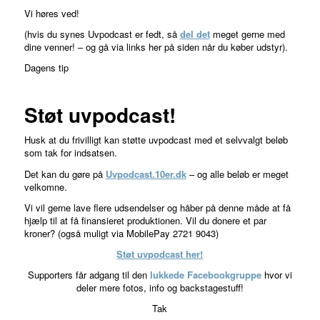
Vi høres ved!
(hvis du synes Uvpodcast er fedt, så
del det
meget gerne med
dine venner! – og gå via links her på siden når du køber udstyr).
Dagens tip
Støt uvpodcast!
Husk at du frivilligt kan støtte uvpodcast med et selvvalgt beløb
som tak for indsatsen.
Det kan du gøre på
Uvpodcast.10er.dk
– og alle beløb er meget
velkomne.
Vi vil gerne lave flere udsendelser og håber på denne måde at få
hjælp til at få finansieret produktionen. Vil du donere et par
kroner? (også muligt via MobilePay 2721 9043)
Støt uvpodcast her!
Supporters får adgang til den
lukkede Facebookgruppe
hvor vi
deler mere fotos, info og backstagestuff!
Tak