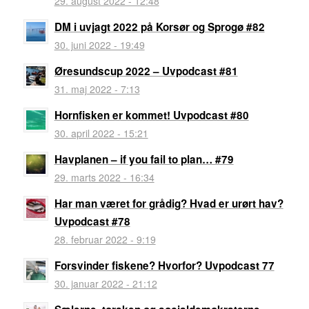
29. august 2022 - 12:48
DM i uvjagt 2022 på Korsør og Sprogø #82
30. juni 2022 - 19:49
Øresundscup 2022 – Uvpodcast #81
31. maj 2022 - 7:13
Hornfisken er kommet! Uvpodcast #80
30. april 2022 - 15:21
Havplanen – if you fail to plan… #79
29. marts 2022 - 16:34
Har man været for grådig? Hvad er urørt hav?
Uvpodcast #78
28. februar 2022 - 9:19
Forsvinder fiskene? Hvorfor? Uvpodcast 77
30. januar 2022 - 21:12