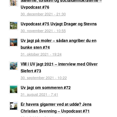
Sælerne, torsken og socialdemokraterne –
Uvpodcast #76
30. december 2021 - 21:30
Uvpodcast #75 Uvjagt Dragør og Stevns
30. november 2021 - 10:55
Uv jagt på moler – sådan angriber du en
bunke sten #74
31. oktober 2021 - 19:24
VM i UV jagt 2021 – interview med Oliver
Siefert #73
30. september 2021 - 10:22
Uv jagt om sommeren #72
31. august 2021 - 7:41
Er havets giganter ved at uddø? Jens
Christian Svenning – Uvpodcast #71