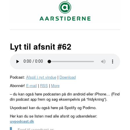
Lyt til afsnit #62
Podcast:
Afspil i nyt vindue
|
Download
Abonnér!
E-mail
|
RSS
|
More
– du kan også høre podcasten på din android eller iPhone… (Find
din podcast app frem og søg eksempelvis på “fridykning”).
Uvpodcast kan du også høre på Spotify og Podimo.
Her kan du se listen med alle afsnit og udsendelser:
uvpodcast.dk
Feed til uvpodcast er: