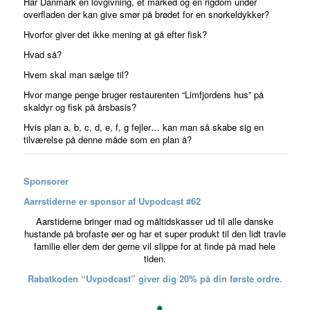
Har Danmark en lovgivning, et marked og en rigdom under
overfladen der kan give smør på brødet for en snorkeldykker?
Hvorfor giver det ikke mening at gå efter fisk?
Hvad så?
Hvem skal man sælge til?
Hvor mange penge bruger restaurenten “Limfjordens hus” på
skaldyr og fisk på årsbasis?
Hvis plan a, b, c, d, e, f, g fejler… kan man så skabe sig en
tilværelse på denne måde som en plan å?
Sponsorer
Aarrstiderne er sponsor af Uvpodcast #62
Aarstiderne bringer mad og måltidskasser ud til alle danske
hustande på brofaste øer og har et super produkt til den lidt travle
familie eller dem der gerne vil slippe for at finde på mad hele
tiden.
Rabatkoden “Uvpodcast” giver dig 20% på din første ordre.