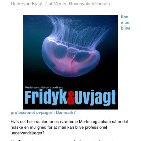
/
Undervandsjagt
af
Morten Rosenvold Villadsen
Kan
man
blive
professionel uvjæger i Danmark?
Hvis det hele ramler for os (værterne Morten og Johan) så er det
måske en mulighed for at man kan blive professionel
undervandsjæger?