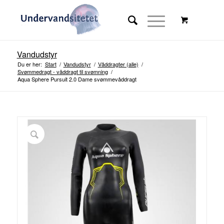
Vandudstyr
Du er her:
Start
/
Vandudstyr
/
Våddragter (alle)
/
Svømmedragt - våddragt til svømning
/
Aqua Sphere Pursuit 2.0 Dame svømmevåddragt