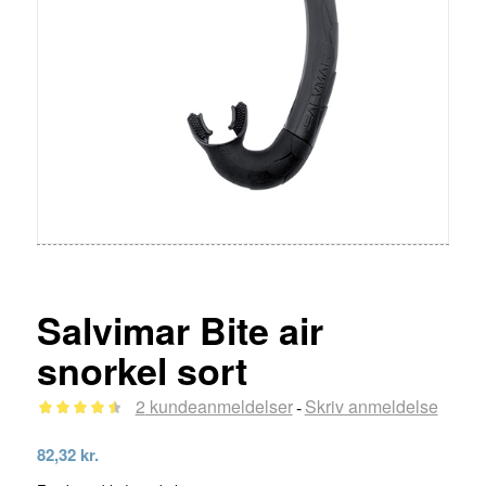
Salvimar Bite air
snorkel sort
2
kundeanmeldelser
Skriv anmeldelse
-
Bedømt
82,32
kr.
som
4.50