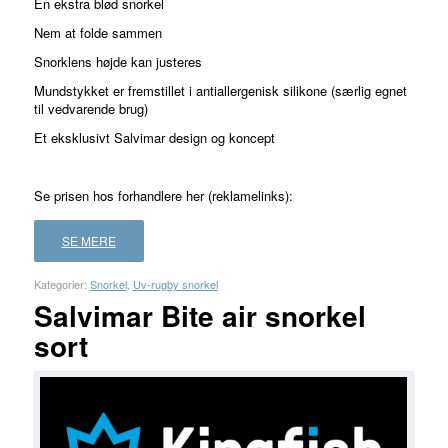
En ekstra blød snorkel
ud af 5
Nem at folde sammen
baseret
Snorklens højde kan justeres
på
2
Mundstykket er fremstillet i antiallergenisk silikone (særlig egnet
kundebedømmelser
til vedvarende brug)
Et eksklusivt Salvimar design og koncept
Se prisen hos forhandlere her (reklamelinks):
SE MERE
Kategorier:
Snorkel
,
Uv-rugby snorkel
Salvimar Bite air snorkel
sort
FORHANDLER
LAND
PRIS
LÆS
MERE