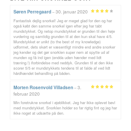
30. januar 2020
Søren Perregaard
–
Vurderet
Fantastisk dejlig snorkel! Jeg er meget glad for den og har
ud af 5
4
også købt den samme snorkel igen efter jeg har tabt
mundstykket. Og netop mundstykket er grunden til den høje
vurdering og samtidig grunden til at den kun skal have 4/5.
Mundstykket er unikt (to the best of my knowledge)
udformet, dets skørt er væsentligt mindre end andre snorker
jeg kender og det gør snorklen super nem at spytte ud af
munden og få ind igen (endda uden hænder med lidt
træning.!) iforbindelse med neddyk. Grunden til at den ikke
scorer 5/5 er mundstykkets tendens til at falde af ved lidt
hårdhændet behandling på båden.
3.
Morten Rosenvold Villadsen
–
Vurderet
5
februar 2020
ud af 5
Min foretrukne snorkel i øjeblikket. Jeg har ikke oplevet bøvl
med mundstykket. Snorklen holder so far rigtig fint og jeg har
ikke noget at udsætte på den.