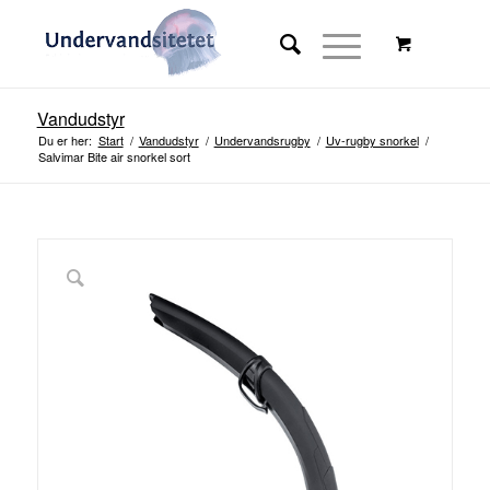
Vandudstyr
Du er her:
Start
/
Vandudstyr
/
Undervandsrugby
/
Uv-rugby snorkel
/
Salvimar Bite air snorkel sort