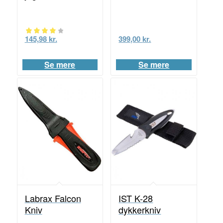
145,98
kr.
399,00
kr.
Vurderet
4.00
Se mere
Se mere
ud af 5
Labrax Falcon
IST K-28
Kniv
dykkerkniv