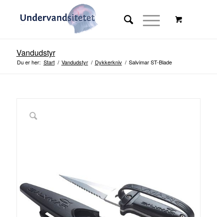
Vandudstyr
Du er her:
Start
/
Vandudstyr
/
Dykkerkniv
/
Salvimar ST-Blade