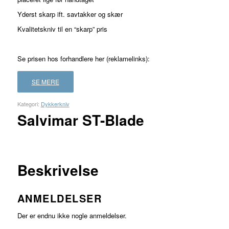
Yderst skarp ift. savtakker og skær
Kvalitetskniv til en “skarp” pris
Se prisen hos forhandlere her (reklamelinks):
SE MERE
Kategori:
Dykkerkniv
Salvimar ST-Blade
FORHANDLER
LAND
PRIS
LÆS
MERE
Beskrivelse
ANMELDELSER
Der er endnu ikke nogle anmeldelser.