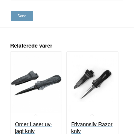
Relaterede varer
Omer Laser uv-
Frivannsliv Razor
jagt kniv
kniv