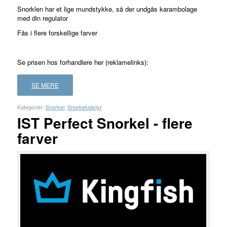
Snorklen har et lige mundstykke, så der undgås karambolage
med din regulator
Fås i flere forskellige farver
Se prisen hos forhandlere her (reklamelinks):
SE MERE
Kategorier:
Snorkel
,
Snorkeludstyr
IST Perfect Snorkel - flere
farver
FORHANDLER
LAND
PRIS
LÆS
MERE