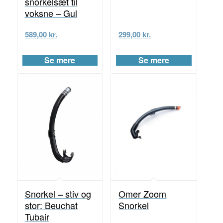
snorkelsæt til
voksne – Gul
589,00
kr.
299,00
kr.
Se mere
Se mere
Snorkel – stiv og
Omer Zoom
stor: Beuchat
Snorkel
Tubair