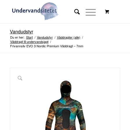
Vandudstyr
Du er her:
Start
/
Vandudstyr
/
Våddragter (alle)
/
Våddragt til undervandsjagt
/
Frivannsliv EVO 3 Nordic Premium Våddragt – 7mm