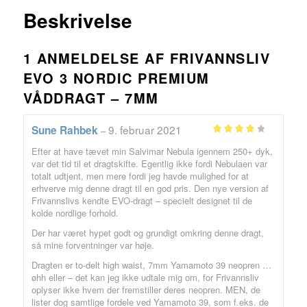
Beskrivelse
1 ANMELDELSE AF
FRIVANNSLIV
EVO 3 NORDIC PREMIUM
VÅDDRAGT – 7MM
9. februar 2021
Sune Rahbek
–
Vurderet
Efter at have tævet min Salvimar Nebula igennem 250+ dyk,
ud af 5
4
var det tid til et dragtskifte. Egentlig ikke fordi Nebulaen var
totalt udtjent, men mere fordi jeg havde mulighed for at
erhverve mig denne dragt til en god pris. Den nye version af
Frivannslivs kendte EVO-dragt – specielt designet til de
kolde nordlige forhold.
Der har været hypet godt og grundigt omkring denne dragt,
så mine forventninger var høje.
Dragten er to-delt high waist, 7mm Yamamoto 39 neopren …
øhh eller – det kan jeg ikke udtale mig om, for Frivannsliv
oplyser ikke hvem der fremstiller deres neopren. MEN, de
lister dog samtlige fordele ved Yamamoto 39, som f.eks. de