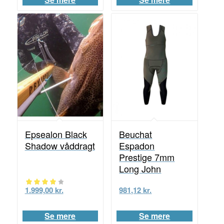
ud af 5
Beuchat
Epsealon Black
Espadon
Shadow våddragt
Prestige 7mm
Long John
981,12
kr.
1.999,00
kr.
Vurderet
4.00
Se mere
Se mere
ud af 5