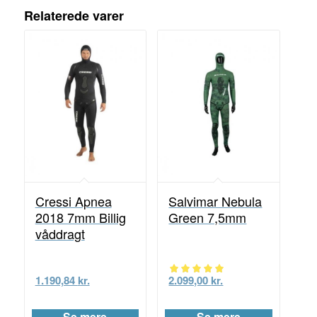
Relaterede varer
Cressi Apnea
Salvimar Nebula
2018 7mm Billig
Green 7,5mm
våddragt
1.190,84
kr.
2.099,00
kr.
Vurderet
5.00
Se mere
Se mere