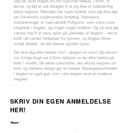
Jeg har lavet hoppet fra min Salvimar Nebula 7,5mm, til
denne, og det er nok årsagen til at jeg ikke er fuldstændig
blæst bagover. Nebulaen har nogle fordele, som jeg ikke lige
ser Frivannsliv implementere foreløbig. Nebulaens
forstærkninger, er med såkaldt Puffgum©, som virker mere
integreret i dragten, og meget meget holdbart. Og så skal jeg
vænne mig til at have nylon på ydersiden af dragten – det er
koldt når vandet fordamper fra nylonen, og dragten bliver
hurtigt afkølet, når det blæser og/eller fryser.
Der skal dog ikke herske tvivl – dragten er varm! Og selvom
min forrige dragt var 0,5mm tykkere, er der ikke forskel på
tiden i vandet. De tætte manchetter, den ekstra neopren om
livet, og hættens design gør en forskel. Bevægelsesfriheden
i dragten er også god, som i alle dragter lavet af moderne
neopren.
SKRIV DIN EGEN ANMELDELSE
HER!
*
Navn