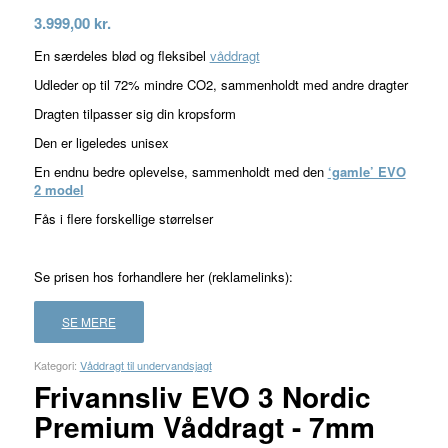
Bedømt
3.999,00
kr.
som
En særdeles blød og fleksibel
våddragt
4.00
ud
Udleder op til 72% mindre CO2, sammenholdt med andre dragter
af 5
Dragten tilpasser sig din kropsform
baseret
Den er ligeledes unisex
på
1
En endnu bedre oplevelse, sammenholdt med den
‘gamle’ EVO
kundebedømmelse
2 model
Fås i flere forskellige størrelser
Se prisen hos forhandlere her (reklamelinks):
SE MERE
Kategori:
Våddragt til undervandsjagt
Frivannsliv EVO 3 Nordic
Premium Våddragt - 7mm