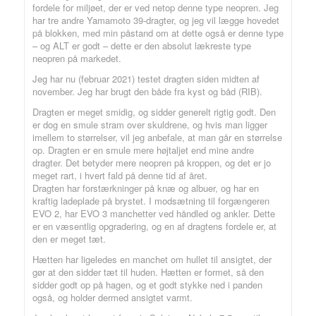
fordele for miljøet, der er ved netop denne type neopren. Jeg
har tre andre Yamamoto 39-dragter, og jeg vil lægge hovedet
på blokken, med min påstand om at dette også er denne type
– og ALT er godt – dette er den absolut lækreste type
neopren på markedet.
Jeg har nu (februar 2021) testet dragten siden midten af
november. Jeg har brugt den både fra kyst og båd (RIB).
Dragten er meget smidig, og sidder generelt rigtig godt. Den
er dog en smule stram over skuldrene, og hvis man ligger
imellem to størrelser, vil jeg anbefale, at man går en størrelse
op. Dragten er en smule mere højtaljet end mine andre
dragter. Det betyder mere neopren på kroppen, og det er jo
meget rart, i hvert fald på denne tid af året.
Dragten har forstærkninger på knæ og albuer, og har en
kraftig ladeplade på brystet. I modsætning til forgængeren
EVO 2, har EVO 3 manchetter ved håndled og ankler. Dette
er en væsentlig opgradering, og en af dragtens fordele er, at
den er meget tæt.
Hætten har ligeledes en manchet om hullet til ansigtet, der
gør at den sidder tæt til huden. Hætten er formet, så den
sidder godt op på hagen, og et godt stykke ned i panden
også, og holder dermed ansigtet varmt.