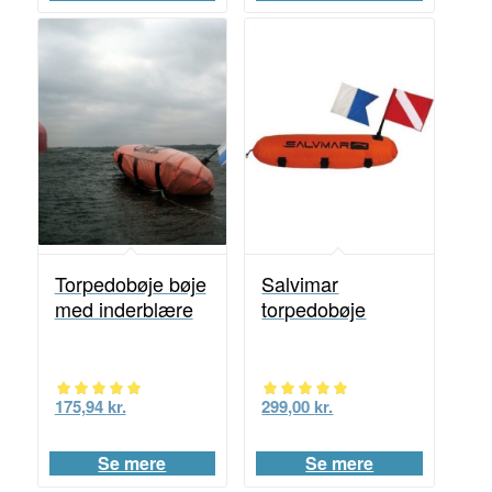
ud af 5
ud af 5
Salvimar
Torpedobøje bøje
torpedobøje
med inderblære
299,00
kr.
175,94
kr.
Vurderet
Vurderet
5.00
5.00
Se mere
Se mere
ud af 5
ud af 5