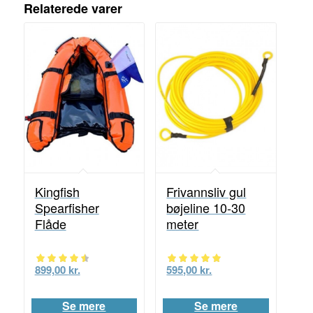
Relaterede varer
Kingfish
Frivannsliv gul
Spearfisher
bøjeline 10-30
Flåde
meter
899,00
kr.
595,00
kr.
Vurderet
Vurderet
4.50
5.00
Se mere
Se mere