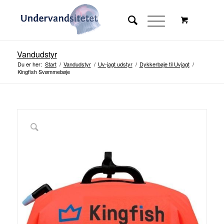
Vandudstyr
Du er her:
Start
/
Vandudstyr
/
Uv-jagt udstyr
/
Dykkerbøje til Uvjagt
/
Kingfish Svømmebøje