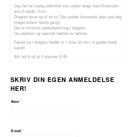
Vurderet
5
Jeg har for nyelig udskiftet min cressi dragt med frivannsliv
ud af 5
evo 2 nordic 7mm..
Dragten lever op til sit ry! Den sidder fantastisk (den sad dog
meget stramt første gang)
Der er minimal vandudskiftning i dragten.
Go pasform og specielt hætten er lækker.
Første tur i dragten holdte vi 1 time 20 min i 5 grader koldt
vand!!
Alt i alt 6 ud af 5 stjerner 💪😎
SKRIV DIN EGEN ANMELDELSE
HER!
*
Navn
*
E-mail