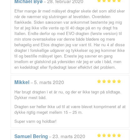
28. februar 2020
Michael Byø
–
Vurderet
5
Efter mange år med målsyet dragter skete det som altid sker
ud af 5
når de nærmer sig slutningen af levetiden. Overdelen
flækkede. Siden sæsonen var ankommet bestemte jeg mig
for at jeg ikke ville vente op til 40 dage på en ny dragt fra
Italien. Endte derfor op med EVO dragten (første version) til
min store overraskelse var denne både blødere og mere
behagelig end Elios dragten jeg var vant til. Har nu 4 af disse
dragter i forskellige udgaver og tykkelser og jeg kommer ikke
til og bestille målsyet igen. Eneste jeg savner en gang
imellom er glatskind på ydersiden når jeg er ude i båd, men
en kedeldragt eller flydedragt løser effektivt det problem.
5. marts 2020
Mikkel
–
Vurderet
5
Har brugt dragten i et år nu, og der er ikke tegn på slidtage.
ud af 5
Dykker mest båd.
Dragten ser heller ikke ud til at være blevet komprimeret af at
dykke rigtig meget mellem 15 – 25 m.
Super varm og holdbar!
23. marts 2020
Samuel Bering
–