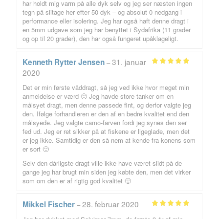
har holdt mig varm på alle dyk selv og jeg ser næsten ingen
tegn på slitage her efter 50 dyk – og absolut 0 nedgang i
performance eller isolering. Jeg har også haft denne dragt i
en 5mm udgave som jeg har benyttet i Sydafrika (11 grader
og op til 20 grader), den har også fungeret upåklageligt.
31. januar
Kenneth Rytter Jensen
–
Vurderet
5
2020
ud af 5
Det er min første våddragt, så jeg ved ikke hvor meget min
anmeldelse er værd 🙂 Jeg havde store tanker om en
målsyet dragt, men denne passede fint, og derfor valgte jeg
den. Ifølge forhandleren er den af en bedre kvalitet end den
målsyede. Jeg valgte camo-farven fordi jeg synes den ser
fed ud. Jeg er ret sikker på at fiskene er ligeglade, men det
er jeg ikke. Samtidig er den så nem at kende fra konens som
er sort 🙂
Selv den dårligste dragt ville ikke have været slidt på de
gange jeg har brugt min siden jeg købte den, men det virker
som om den er af rigtig god kvalitet 🙂
28. februar 2020
Mikkel Fischer
–
Vurderet
5