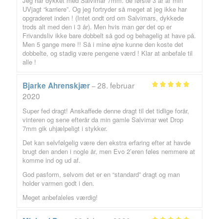
Jeg har dykket med Salvimar 7mm. de første 3 år af min
ud af 5
UVjagt “karriere”. Og jeg fortryder så meget at jeg ikke har
opgraderet inden ! (Intet ondt ord om Salvimars, dykkede
trods alt med den i 3 år). Men hvis man gør det op er
Frivandsliv ikke bare dobbelt så god og behagelig at have på.
Men 5 gange mere !! Så i mine øjne kunne den koste det
dobbelte, og stadig være pengene værd ! Klar at anbefale til
alle !
28. februar
Bjarke Ahrenskjær
–
Vurderet
5
2020
ud af 5
Super fed dragt! Anskaffede denne dragt til det tidlige forår,
vinteren og sene efterår da min gamle Salvimar wet Drop
7mm gik uhjælpeligt i stykker.
Det kan selvfølgelig være den ekstra erfaring efter at havde
brugt den anden i nogle år, men Evo 2’eren føles nemmere at
komme ind og ud af.
God pasform, selvom det er en “standard” dragt og man
holder varmen godt i den.
Meget anbefaleles værdig!