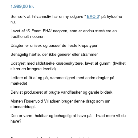
1.999,00
kr.
som
5.00
Bemærk at Frivannsliv har en ny udgave ”
EVO 3
” på hylderne
ud af 5
nu.
baseret på
Lavet af “S Foam FHA” neopren, som er endnu stærkere en
traditionelt neopren
7
kundebedømmelser
Dragten er unisex og passer de fleste kropstyper
Behagelig hætte, der ikke generer eller strammer
Udstyret med slidstærke knæbeskyttere, lavet af gummi (hvilket
sikrer en længere levetid)
Lettere af få af og på, sammenlignet med andre dragter på
markedet
Delvist produceret af brugte vandflasker og gamle bildæk
Morten Rosenvold Villadsen bruger denne dragt som sin
standarddragt.
Den er varm, holdbar og behagelig at have på – hvad mere vil du
have?