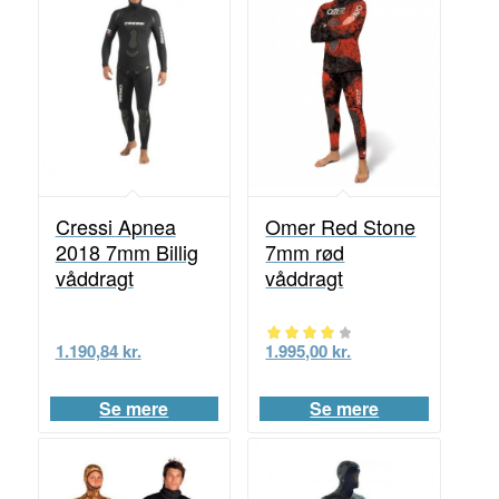
Cressi Apnea
Omer Red Stone
2018 7mm Billig
7mm rød
våddragt
våddragt
1.190,84
kr.
1.995,00
kr.
Vurderet
4.00
Se mere
Se mere
ud af 5