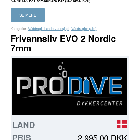
Se prisen hos forhandlere her (reklamelinks):
SE MERE
Kategorier:
Våddragt til undervandsjagt
,
Våddragter (alle)
Frivannsliv EVO 2 Nordic
7mm
FORHANDLER
LAND
PRIS
LÆS
MERE
2.995,00 DKK