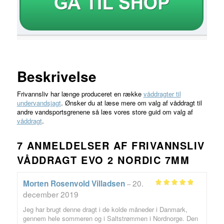
Beskrivelse
Frivannsliv har længe produceret en række
våddragter til
undervandsjagt
. Ønsker du at læse mere om valg af våddragt til
andre vandsportsgrenene så læs vores store guid om valg af
våddragt
.
7 ANMELDELSER AF
FRIVANNSLIV
VÅDDRAGT EVO 2 NORDIC 7MM
20.
Morten Rosenvold Villadsen
–
Vurderet
5
december 2019
ud af 5
Jeg har brugt denne dragt i de kolde måneder i Danmark,
gennem hele sommeren og i Saltstrømmen i Nordnorge. Den