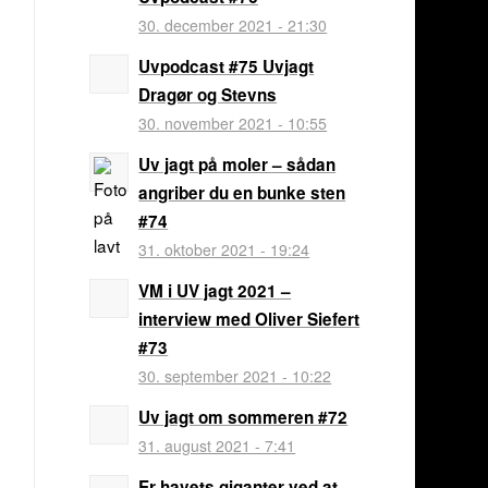
30. december 2021 - 21:30
Uvpodcast #75 Uvjagt
Dragør og Stevns
30. november 2021 - 10:55
Uv jagt på moler – sådan
angriber du en bunke sten
#74
31. oktober 2021 - 19:24
VM i UV jagt 2021 –
interview med Oliver Siefert
#73
30. september 2021 - 10:22
Uv jagt om sommeren #72
31. august 2021 - 7:41
Er havets giganter ved at