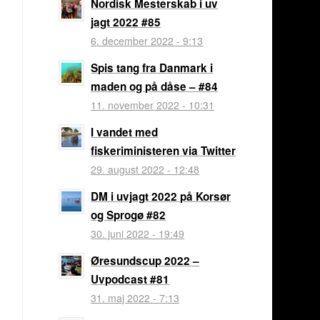
Nordisk Mesterskab i uv
jagt 2022 #85
6. december 2022 - 9:13
Spis tang fra Danmark i
maden og på dåse – #84
11. november 2022 - 10:31
I vandet med
fiskeriministeren via Twitter
29. august 2022 - 12:48
DM i uvjagt 2022 på Korsør
og Sprogø #82
30. juni 2022 - 19:49
Øresundscup 2022 –
Uvpodcast #81
31. maj 2022 - 7:13