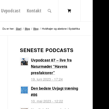
Uvpodcast
Kontakt
Du er her:
Start
/
Blog
/
Blog
/
Hvidhajer og abelone i Sydafrika
SENESTE PODCASTS
Uvpodcast 87 – live fra
Naturmødet “Havets
presfaktorer”
19. juni 2023 - 17:24
Den bedste Uvjagt træning
#86
10. maj 2023 - 12:22