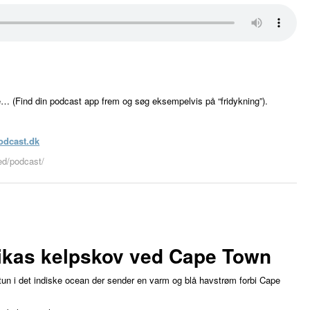
e… (Find din podcast app frem og søg eksempelvis på “fridykning”).
odcast.dk
eed/podcast/
rikas kelpskov ved Cape Town
de tun i det indiske ocean der sender en varm og blå havstrøm forbi Cape