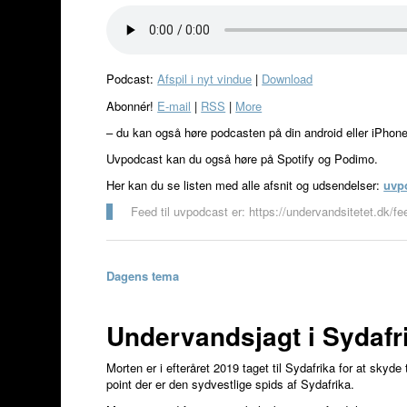
Podcast:
Afspil i nyt vindue
|
Download
Abonnér!
E-mail
|
RSS
|
More
– du kan også høre podcasten på din android eller iPhon
Uvpodcast kan du også høre på Spotify og Podimo.
Her kan du se listen med alle afsnit og udsendelser:
uvp
Feed til uvpodcast er: https://undervandsitetet.dk/f
Dagens tema
Undervandsjagt i Sydaf
Morten er i efteråret 2019 taget til Sydafrika for at sky
point der er den sydvestlige spids af Sydafrika.