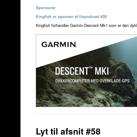
Sponsorer
Kingfish er sponsor af Uvpodcast #58
Kingfish forhandler Garmin Descent Mk1 som er den dykk
Lyt til afsnit #58