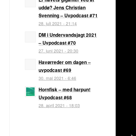
uddø? Jens Christian
Svenning – Uvpodcast #71
28. juli 2021 - 21:14
DM i Undervandsjagt 2021
– Uvpodcast #70
27. juni 2021 - 20:30
Havørreder om dagen –
uvpodcast #69
30. maj 2021 - 6:46
Hornfisk – med harpun!
Uvpodcast #68
28. april 2021 - 18:03