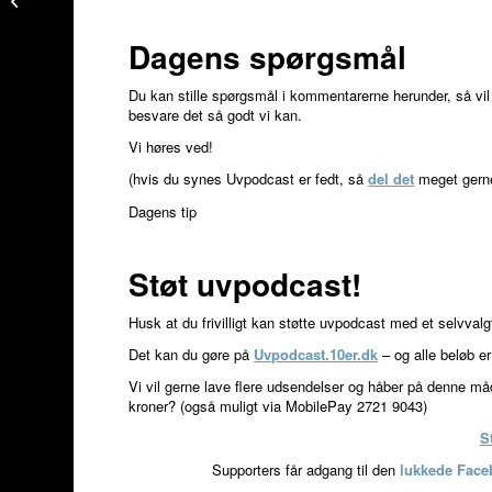
tun
Dagens spørgsmål
Du kan stille spørgsmål i kommentarerne herunder, så vil 
besvare det så godt vi kan.
Vi høres ved!
(hvis du synes Uvpodcast er fedt, så
del det
meget gerne
Dagens tip
Støt uvpodcast!
Husk at du frivilligt kan støtte uvpodcast med et selvval
Det kan du gøre på
Uvpodcast.10er.dk
– og alle beløb e
Vi vil gerne lave flere udsendelser og håber på denne måde
kroner? (også muligt via MobilePay 2721 9043)
S
Supporters får adgang til den
lukkede Fac