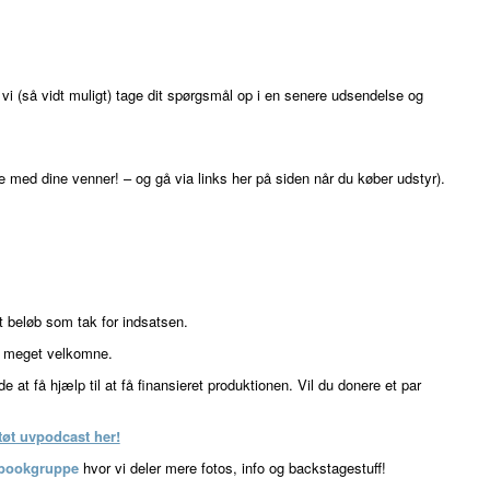
vi (så vidt muligt) tage dit spørgsmål op i en senere udsendelse og
 med dine venner! – og gå via links her på siden når du køber udstyr).
gt beløb som tak for indsatsen.
r meget velkomne.
 at få hjælp til at få finansieret produktionen. Vil du donere et par
tøt uvpodcast her!
ebookgruppe
hvor vi deler mere fotos, info og backstagestuff!