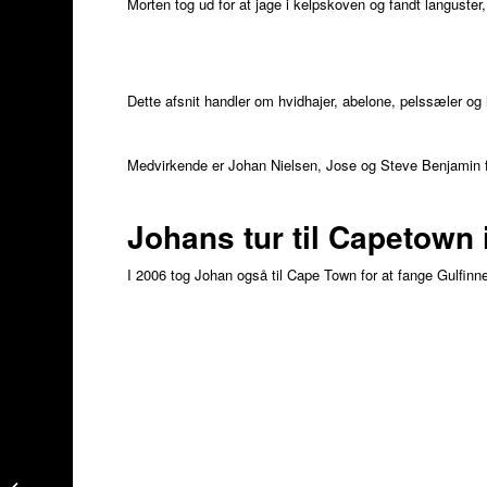
Morten tog ud for at jage i kelpskoven og fandt languster,
Dette afsnit handler om hvidhajer, abelone, pelssæler o
Medvirkende er Johan Nielsen, Jose og Steve Benjamin 
Johans tur til Capetown 
I 2006 tog Johan også til Cape Town for at fange Gulfinne
Uv jagt i Cape Town 2/3
– de STORE gulfinnede