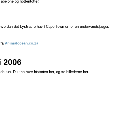
 abelone og hottentotter.
g hvordan det kystnære hav i Cape Town er for en undervandsjæger.
fra
Animalocean.co.za
i 2006
de tun. Du kan høre historien her, og se billederne her.