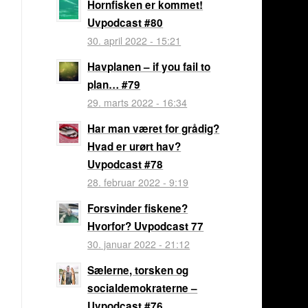
Hornfisken er kommet!
Uvpodcast #80
30. april 2022 - 15:21
Havplanen – if you fail to
plan… #79
29. marts 2022 - 16:34
Har man været for grådig?
Hvad er urørt hav?
Uvpodcast #78
28. februar 2022 - 9:19
Forsvinder fiskene?
Hvorfor? Uvpodcast 77
30. januar 2022 - 21:12
Sælerne, torsken og
socialdemokraterne –
Uvpodcast #76