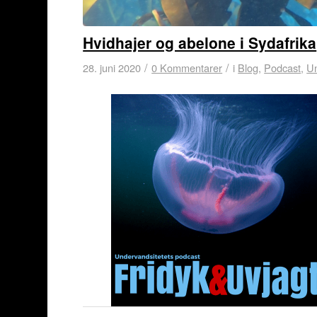
Hvidhajer og abelone i Sydafrika
/
/
28. juni 2020
0 Kommentarer
i
Blog
,
Podcast
,
Un