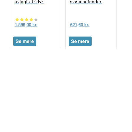
uvjagt / fridyk
svømmefødder
1.599,00
kr.
621,60
kr.
Vurderet
4.00
Se mere
Se mere
ud af 5