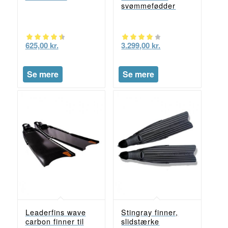
svømmefødder
625,00
kr.
3.299,00
kr.
Vurderet
Vurderet
4.50
4.00
Se mere
Se mere
ud af 5
ud af 5
Leaderfins wave
Stingray finner,
carbon finner til
slidstærke