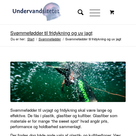
Svømmefødder til fridykning og uv jagt
Du er her:
Start
/
Svømmefødder
/
Svømmefødder til fridykning og uv jagt
Svømmefødder til uvjagt og fridykning skal være lange og
effektive. De fås i plastik, glasfiber og kulfiber. Glasfiber som
materiale er for mange “the sweet spot” hvad angår pris,
performance og holdbarhed sammenlagt.
Der findes dog både gode valg af plastik- og kulfiberfinner. Vær