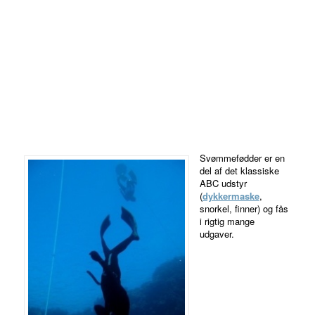
Svømmefødder er en
del af det klassiske
ABC udstyr
(
dykkermaske
,
snorkel, finner) og fås
i rigtig mange
udgaver.