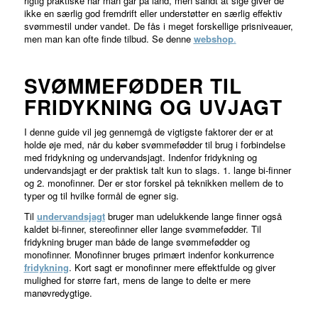
rigtig praktiske når man går på land, men sandt at sige giver de
ikke en særlig god fremdrift eller understøtter en særlig effektiv
svømmestil under vandet. De fås i meget forskellige prisniveauer,
men man kan ofte finde tilbud. Se denne
webshop
.
SVØMMEFØDDER TIL
FRIDYKNING OG UVJAGT
I denne guide vil jeg gennemgå de vigtigste faktorer der er at
holde øje med, når du køber svømmefødder til brug i forbindelse
med fridykning og undervandsjagt. Indenfor fridykning og
undervandsjagt er der praktisk talt kun to slags. 1. lange bi-finner
og 2. monofinner. Der er stor forskel på teknikken mellem de to
typer og til hvilke formål de egner sig.
Til
undervandsjagt
bruger man udelukkende lange finner også
kaldet bi-finner, stereofinner eller lange svømmefødder. Til
fridykning bruger man både de lange svømmefødder og
monofinner. Monofinner bruges primært indenfor konkurrence
fridykning
. Kort sagt er monofinner mere effektfulde og giver
mulighed for større fart, mens de lange to delte er mere
manøvredygtige.