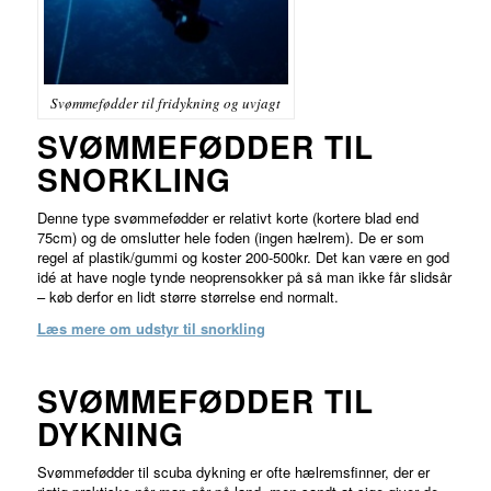
Svømmefødder til fridykning og uvjagt
SVØMMEFØDDER TIL
SNORKLING
Denne type svømmefødder er relativt korte (kortere blad end
75cm) og de omslutter hele foden (ingen hælrem). De er som
regel af plastik/gummi og koster 200-500kr. Det kan være en god
idé at have nogle tynde neoprensokker på så man ikke får slidsår
– køb derfor en lidt større størrelse end normalt.
Læs mere om udstyr til snorkling
SVØMMEFØDDER TIL
DYKNING
Svømmefødder til scuba dykning er ofte hælremsfinner, der er