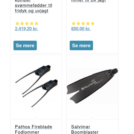
svømmefødder til
fridyk og uvjagt
850,00
kr.
2.419,20
kr.
Vurderet
Vurderet
4.67
5.00
Se mere
Se mere
ud af 5
ud af 5
Pathos Fireblade
Salvimar
Fodlommer
Boomblaster