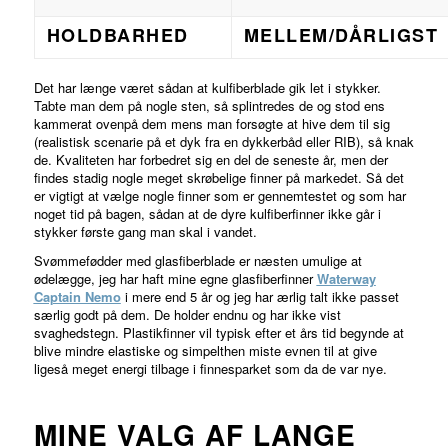
HOLDBARHED
MELLEM/DÅRLIGST
Det har længe været sådan at kulfiberblade gik let i stykker.
Tabte man dem på nogle sten, så splintredes de og stod ens
kammerat ovenpå dem mens man forsøgte at hive dem til sig
(realistisk scenarie på et dyk fra en dykkerbåd eller RIB), så knak
de. Kvaliteten har forbedret sig en del de seneste år, men der
findes stadig nogle meget skrøbelige finner på markedet. Så det
er vigtigt at vælge nogle finner som er gennemtestet og som har
noget tid på bagen, sådan at de dyre kulfiberfinner ikke går i
stykker første gang man skal i vandet.
Svømmefødder med glasfiberblade er næsten umulige at
ødelægge, jeg har haft mine egne glasfiberfinner
Waterway
Captain Nemo
i mere end 5 år og jeg har ærlig talt ikke passet
særlig godt på dem. De holder endnu og har ikke vist
svaghedstegn. Plastikfinner vil typisk efter et års tid begynde at
blive mindre elastiske og simpelthen miste evnen til at give
ligeså meget energi tilbage i finnesparket som da de var nye.
MINE VALG AF LANGE