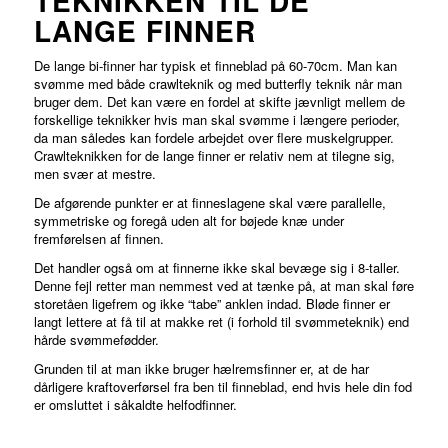
TEKNIKKEN TIL DE
LANGE FINNER
De lange bi-finner har typisk et finneblad på 60-70cm. Man kan
svømme med både crawlteknik og med butterfly teknik når man
bruger dem. Det kan være en fordel at skifte jævnligt mellem de
forskellige teknikker hvis man skal svømme i længere perioder,
da man således kan fordele arbejdet over flere muskelgrupper.
Crawlteknikken for de lange finner er relativ nem at tilegne sig,
men svær at mestre.
De afgørende punkter er at finneslagene skal være parallelle,
symmetriske og foregå uden alt for bøjede knæ under
fremførelsen af finnen.
Det handler også om at finnerne ikke skal bevæge sig i 8-taller.
Denne fejl retter man nemmest ved at tænke på, at man skal føre
storetåen ligefrem og ikke “tabe” anklen indad. Bløde finner er
langt lettere at få til at makke ret (i forhold til svømmeteknik) end
hårde svømmefødder.
Grunden til at man ikke bruger hælremsfinner er, at de har
dårligere kraftoverførsel fra ben til finneblad, end hvis hele din fod
er omsluttet i såkaldte helfodfinner.