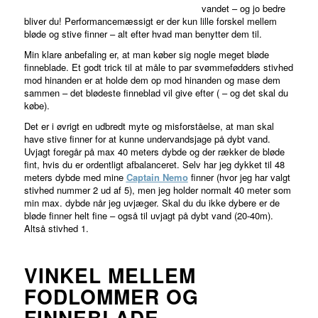
vandet – og jo bedre
bliver du! Performancemæssigt er der kun lille forskel mellem
bløde og stive finner – alt efter hvad man benytter dem til.
Min klare anbefaling er, at man køber sig nogle meget bløde
finneblade. Et godt trick til at måle to par svømmefødders stivhed
mod hinanden er at holde dem op mod hinanden og mase dem
sammen – det blødeste finneblad vil give efter ( – og det skal du
købe).
Det er i øvrigt en udbredt myte og misforståelse, at man skal
have stive finner for at kunne undervandsjage på dybt vand.
Uvjagt foregår på max 40 meters dybde og der rækker de bløde
fint, hvis du er ordentligt afbalanceret. Selv har jeg dykket til 48
meters dybde med mine
Captain Nemo
finner (hvor jeg har valgt
stivhed nummer 2 ud af 5), men jeg holder normalt 40 meter som
min max. dybde når jeg uvjæger. Skal du du ikke dybere er de
bløde finner helt fine – også til uvjagt på dybt vand (20-40m).
Altså stivhed 1.
VINKEL MELLEM
FODLOMMER OG
FINNEBLADE