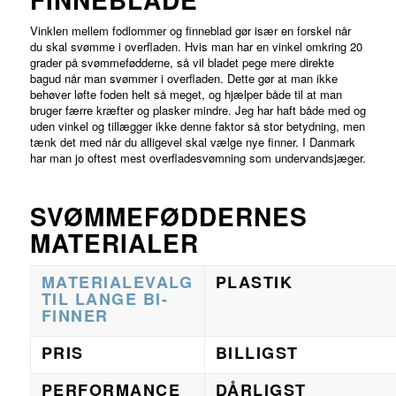
Vinklen mellem fodlommer og finneblad gør især en forskel når
du skal svømme i overfladen. Hvis man har en vinkel omkring 20
grader på svømmefødderne, så vil bladet pege mere direkte
bagud når man svømmer i overfladen. Dette gør at man ikke
behøver løfte foden helt så meget, og hjælper både til at man
bruger færre kræfter og plasker mindre. Jeg har haft både med og
uden vinkel og tillægger ikke denne faktor så stor betydning, men
tænk det med når du alligevel skal vælge nye finner. I Danmark
har man jo oftest mest overfladesvømning som undervandsjæger.
SVØMMEFØDDERNES
MATERIALER
MATERIALEVALG
PLASTIK
TIL LANGE BI-
FINNER
PRIS
BILLIGST
PERFORMANCE
DÅRLIGST