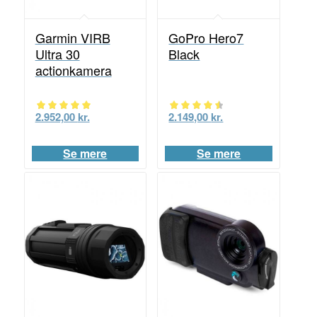
Garmin VIRB
GoPro Hero7
Ultra 30
Black
actionkamera
2.952,00
kr.
2.149,00
kr.
Vurderet
Vurderet
5.00
4.50
Se mere
Se mere
ud af 5
ud af 5