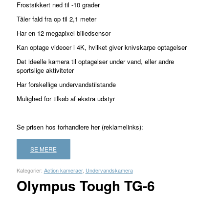
Frostsikkert ned til -10 grader
på
2
Tåler fald fra op til 2,1 meter
kundebedømmelser
Har en 12 megapixel billedsensor
Kan optage videoer i 4K, hvilket giver knivskarpe optagelser
Det ideelle kamera til optagelser under vand, eller andre
sportslige aktiviteter
Har forskellige undervandstilstande
Mulighed for tilkøb af ekstra udstyr
Se prisen hos forhandlere her (reklamelinks):
SE MERE
Kategorier:
Action kameraer
,
Undervandskamera
Olympus Tough TG-6
FORHANDLER
LAND
PRIS
LÆS