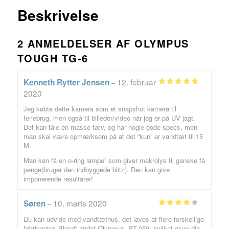
MERE
Beskrivelse
2 ANMELDELSER AF
OLYMPUS
TOUGH TG-6
12. februar
Kenneth Rytter Jensen
–
Vurderet
5
2020
ud af 5
Jeg købte dette kamera som et snapshot kamera til
feriebrug, men også til billeder/video når jeg er på UV jagt.
Det kan tåle en masse tæv, og har nogle gode specs, men
man skal være opmærksom på at det “kun” er vandtæt til 15
M.
Man kan få en o-ring lampe” som giver makrolys til ganske få
penge(bruger den indbyggede blitz). Den kan give
imponerende resultater!
10. marts 2020
Søren
–
Vurderet
Du kan udvide med vandtæthus, det laves af flere forskellige
ud af 5
4
fabrikanter. Blandt andet Olympus. PT-059, hvilket giver dig