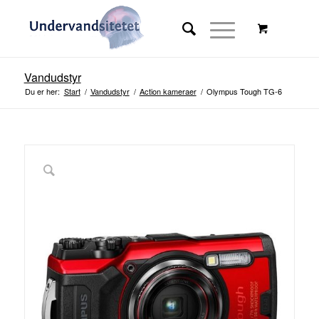
Vandudstyr
Du er her:
Start
/
Vandudstyr
/
Action kameraer
/
Olympus Tough TG-6