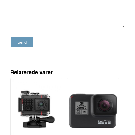
5
stjerner
Relaterede varer