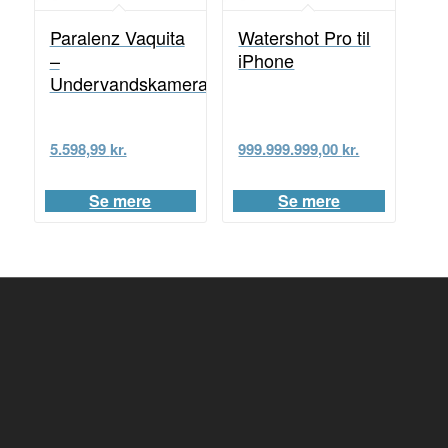
Paralenz Vaquita
Watershot Pro til
–
iPhone
Undervandskamera
5.598,99
kr.
999.999.999,00
kr.
Se mere
Se mere