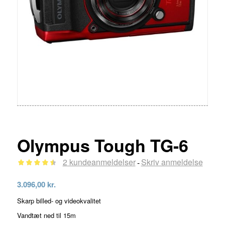
Olympus Tough TG-6
2
kundeanmeldelser
Skriv anmeldelse
-
Bedømt
3.096,00
kr.
som
4.50
Skarp billed- og videokvalitet
ud af 5
Vandtæt ned til 15m
baseret