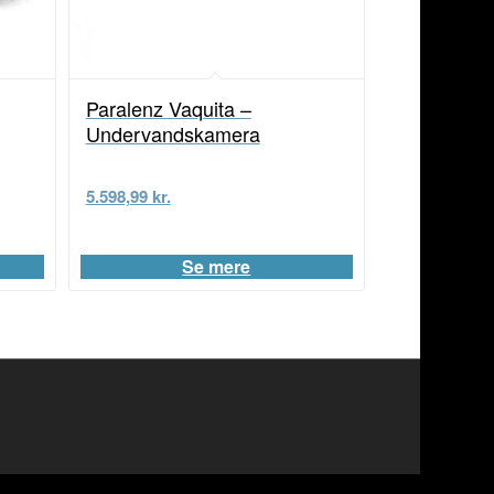
Paralenz Vaquita –
Undervandskamera
5.598,99
kr.
Se mere