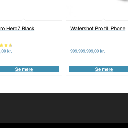
ro Hero7 Black
Watershot Pro til iPhone
eret
9,00
kr.
999.999.999,00
kr.
0
f 5
Se mere
Se mere