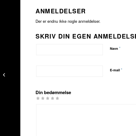
ANMELDELSER
Der er endnu ikke nogle anmeldelser.
SKRIV DIN EGEN ANMELDELS
*
Navn
*
E-mail
Workshop: Hold Vejret,
Mand! 26. oktober Kbh.
Din bedømmelse
1
2 ud
3 ud af
4 ud af 5
5 ud af 5
ud
af 5
5
stjerner
stjerner
af
stjerner
stjerner
5
stjerner