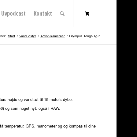
Uvpodcast
Kontakt
 her:
Start
/
Vandudstyr
/
Action kameraer
/
Olympus Tough Tg-5
ters højde og vandtæt til 15 meters dybe.
56) og som noget nyt: også i RAW:
 få temperatur, GPS, manometer og og kompas til dine