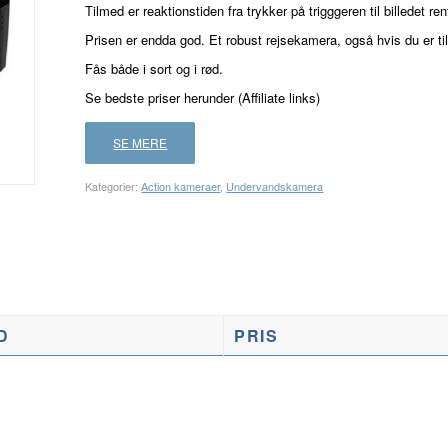
Tilmed er reaktionstiden fra trykker på trigggeren til billedet rent
Prisen er endda god. Et robust rejsekamera, også hvis du er til
Fås både i sort og i rød.
Se bedste priser herunder (Affiliate links)
SE MERE
Kategorier:
Action kameraer
,
Undervandskamera
D
PRIS