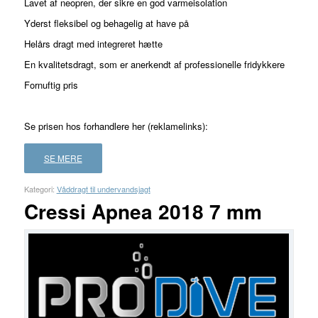
Lavet af neopren, der sikre en god varmeisolation
Yderst fleksibel og behagelig at have på
Helårs dragt med integreret hætte
En kvalitetsdragt, som er anerkendt af professionelle fridykkere
Fornuftig pris
Se prisen hos forhandlere her (reklamelinks):
SE MERE
Kategori:
Våddragt til undervandsjagt
Cressi Apnea 2018 7 mm
FORHANDLER
LAND
PRIS
LÆS
MERE