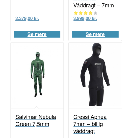
Våddragt – 7mm
2.379,00
kr.
3.999,00
kr.
Vurderet
4.00
Se mere
Se mere
ud af 5
Salvimar Nebula
Cressi Apnea
Green 7,5mm
7mm – billig
våddragt