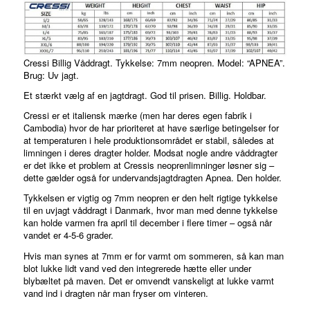
Cressi Billig Våddragt. Tykkelse: 7mm neopren. Model: “APNEA”.
Brug: Uv jagt.
Et stærkt vælg af en jagtdragt. God til prisen. Billig. Holdbar.
Cressi er et italiensk mærke (men har deres egen fabrik i
Cambodia) hvor de har prioriteret at have særlige betingelser for
at temperaturen i hele produktionsområdet er stabil, således at
limningen i deres dragter holder. Modsat nogle andre våddragter
er det ikke et problem at Cressis neoprenlimninger løsner sig –
dette gælder også for undervandsjagtdragten Apnea. Den holder.
Tykkelsen er vigtig og 7mm neopren er den helt rigtige tykkelse
til en uvjagt våddragt i Danmark, hvor man med denne tykkelse
kan holde varmen fra april til december i flere timer – også når
vandet er 4-5-6 grader.
Hvis man synes at 7mm er for varmt om sommeren, så kan man
blot lukke lidt vand ved den integrerede hætte eller under
blybæltet på maven. Det er omvendt vanskeligt at lukke varmt
vand ind i dragten når man fryser om vinteren.