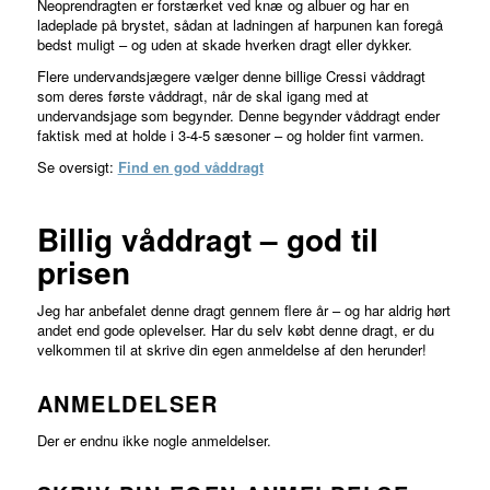
Neoprendragten er forstærket ved knæ og albuer og har en
ladeplade på brystet, sådan at ladningen af harpunen kan foregå
bedst muligt – og uden at skade hverken dragt eller dykker.
Flere undervandsjægere vælger denne billige Cressi våddragt
som deres første våddragt, når de skal igang med at
undervandsjage som begynder. Denne begynder våddragt ender
faktisk med at holde i 3-4-5 sæsoner – og holder fint varmen.
Se oversigt:
Find en god våddragt
Billig våddragt – god til
prisen
Jeg har anbefalet denne dragt gennem flere år – og har aldrig hørt
andet end gode oplevelser. Har du selv købt denne dragt, er du
velkommen til at skrive din egen anmeldelse af den herunder!
ANMELDELSER
Der er endnu ikke nogle anmeldelser.