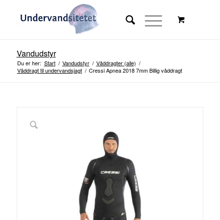
Vandudstyr
Du er her:
Start
/
Vandudstyr
/
Våddragter (alle)
/
Våddragt til undervandsjagt
/
Cressi Apnea 2018 7mm Billig våddragt