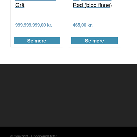
Grå
Rød (blød finne)
999.999.999,00
kr.
465,00
kr.
Se mere
Se mere
© Copyright - Undervandsitetet