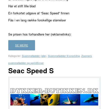
Har et stift lille blad
En forkortet udgave af “Seac Speed” finnen
Fås i en lang række forskellige størrelser
Se prisen hos forhandlere her (reklamelinks):
SE MERE
Kategorier:
Svømmefødder (alle)
,
Svømmefødder til snorkling
,
Zoomers
svømmefødder og sprintfinner
Seac Speed S
FORHANDLER
LAND
PRIS
LÆS
MERE