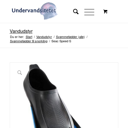
Vandudstyr
Du er her:
Start
/
Vandudstyr
/
Svømmefødder (alle)
/
Svømmefødder til snorkling
/
Seac Speed S