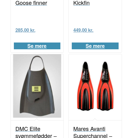
Goose finner
Kickfin
285,00
kr.
449,00
kr.
Se mere
Se mere
DMC Elite
Mares Avanti
svømmefødder –
Superchannel –