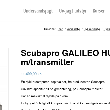
Undervandsjagt
Uv-jagt udstyr
Kurser
Du er her:
Start
/
Vandudstyr
/
Dykkerudstyr
/
Dykk
Scubapro GALILEO H
m/transmitter
11.499,00
kr.
En dykkercomputer i topkvalitet, fra producenten Scubapro
Udviklet specifikt til brug/montering, på Scubapro masker
Har en maksimal dybde på 120m
Indbygget 3D-digitalt kompas, så du altid kan navigere under 