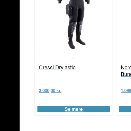
Cressi Drylastic
Nor
Bun
3.000,00
kr.
1.09
Se mere