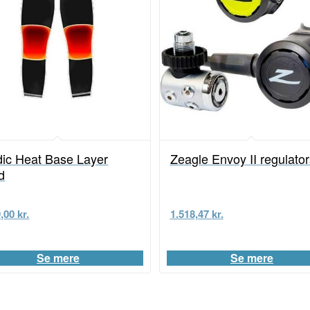
dic Heat Base Layer
Zeagle Envoy II regulato
d
9,00
kr.
1.518,47
kr.
Se mere
Se mere