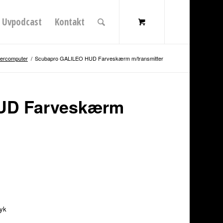
Uvpodcast
Kontakt
ercomputer
/
Scubapro GALILEO HUD Farveskærm m/transmitter
UD Farveskærm
dyk