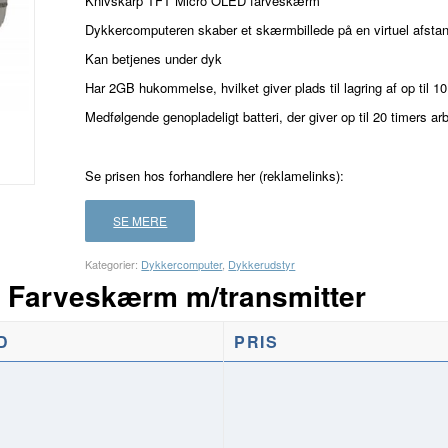
Knivskarp TFT Micro OLED farveskærm
Dykkercomputeren skaber et skærmbillede på en virtuel afstan
Kan betjenes under dyk
Har 2GB hukommelse, hvilket giver plads til lagring af op til 10
Medfølgende genopladeligt batteri, der giver op til 20 timers arb
Se prisen hos forhandlere her (reklamelinks):
SE MERE
Kategorier:
Dykkercomputer
,
Dykkerudstyr
Farveskærm m/transmitter
D
PRIS