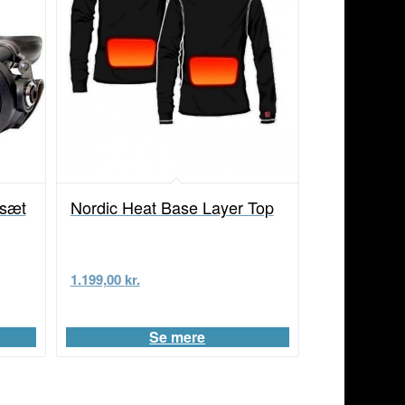
rsæt
Nordic Heat Base Layer Top
1.199,00
kr.
Se mere