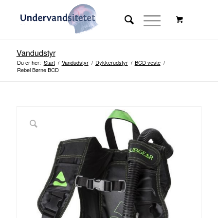
Vandudstyr
Du er her:
Start
/
Vandudstyr
/
Dykkerudstyr
/
BCD veste
/
Rebel Børne BCD