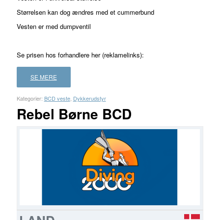
Størrelsen kan dog ændres med et cummerbund
Vesten er med dumpventil
Se prisen hos forhandlere her (reklamelinks):
SE MERE
Kategorier:
BCD veste
,
Dykkerudstyr
Rebel Børne BCD
FORHANDLER
LAND
PRIS
LÆS
MERE