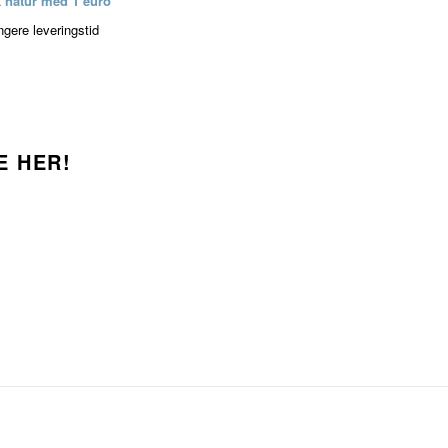
k natur med 1 euro
ngere leveringstid
E HER!