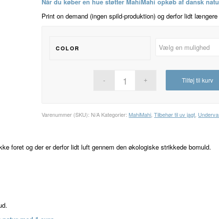
Når du køber en hue støtter MahiMahi opkøb af dansk nat
Print on demand (ingen spild-produktion) og derfor lidt længere 
COLOR
Tilføj til kurv
Varenummer (SKU):
N/A
Kategorier:
MahiMahi
,
Tilbehør til uv jagt
,
Undervan
ke foret og der er derfor lidt luft gennem den økologiske strikkede bomuld.
ud.