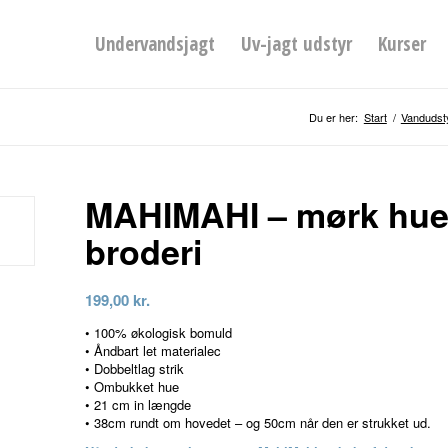
Undervandsjagt
Uv-jagt udstyr
Kurser
Du er her:
Start
/
Vandudst
MAHIMAHI – mørk hue 
broderi
199,00
kr.
• 100% økologisk bomuld
• Åndbart let materialec
• Dobbeltlag strik
• Ombukket hue
• 21 cm in længde
• 38cm rundt om hovedet – og 50cm når den er strukket ud.