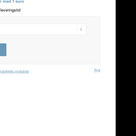
ur med 1 euro
leveringstid
Ryd
dsitetets produkter