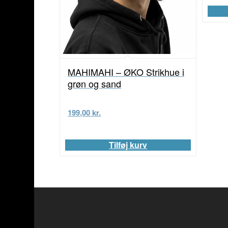
MAHIMAHI – ØKO Strikhue i
grøn og sand
199,00
kr.
Tilføj kurv