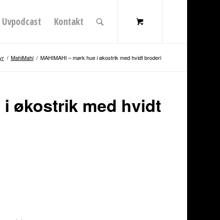
Uvpodcast
Kontakt
yr
/
MahiMahi
/
MAHIMAHI – mørk hue i økostrik med hvidt broderi
i økostrik med hvidt