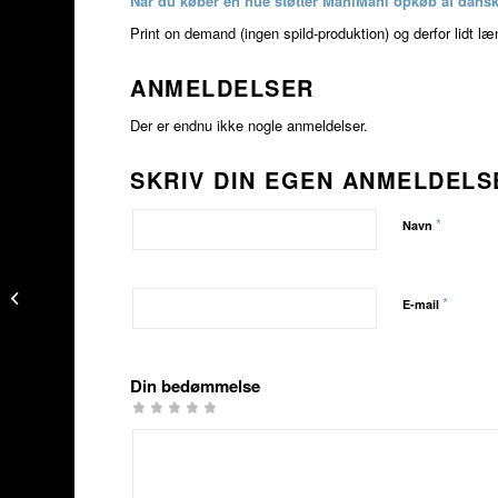
Når du køber en hue støtter MahiMahi opkøb af dans
Print on demand (ingen spild-produktion) og derfor lidt læ
ANMELDELSER
Der er endnu ikke nogle anmeldelser.
SKRIV DIN EGEN ANMELDELS
*
Navn
MØRKSEJ – Hue i
økostrik. Farver: Sand
*
E-mail
og Grøn
Din bedømmelse
1
2 ud
3 ud af
4 ud af 5
5 ud af 5
ud
af 5
5
stjerner
stjerner
af
stjerner
stjerner
5