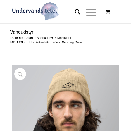
Vandudstyr
Du er her:
Start
/
Vandudstyr
/
MahiMahi
/
MØRKSEJ – Hue i økostrik. Farver: Sand og Grøn