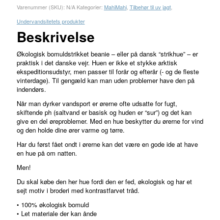
Varenummer (SKU):
N/A
Kategorier:
MahiMahi
,
Tilbehør til uv jagt
,
Undervandsitetets produkter
Beskrivelse
Økologisk bomuldstrikket beanie – eller på dansk “strikhue” – er
praktisk i det danske vejr. Huen er ikke et stykke arktisk
ekspeditionsudstyr, men passer til forår og efterår (- og de fleste
vinterdage). Til gengæld kan man uden problemer have den på
indendørs.
Når man dyrker vandsport er ørerne ofte udsatte for fugt,
skiftende ph (saltvand er basisk og huden er “sur”) og det kan
give en del øreproblemer. Med en hue beskytter du ørerne for vind
og den holde dine ører varme og tørre.
Har du først fået ondt i ørerne kan det være en gode ide at have
en hue på om natten.
Men!
Du skal købe den her hue fordi den er fed, økologisk og har et
sejt motiv i broderi med kontrastfarvet tråd.
• 100% økologisk bomuld
• Let materiale der kan ånde