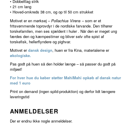
• Dobbeltlag strik
• 21 cm lang
• Hoved-omkreds 38 cm, og op til 50 cm strukket
Motivet er en mørksej –
Pollachius Virens
– som er et
fritsvømmende toprovdyr i de nordiske farvande. Den tilhører
torskefamilen, men ses sjældent i huler . Når den er meget ung
færdes den og kæmpestimer og bliver selv ofte spist af
torskefisk, hellerflyndere og pighvar.
Motivet er
dansk design
, huen er fra Kina, materialerne er
økologiske.
Pas godt på huen så den holder længe – så passer du godt på
miljøet!
For hver hue du køber støtter MahiMahi opkøb af dansk natur
med 1 euro
Print on demand (ingen spild-produktion) og derfor lidt længere
leveringstid
ANMELDELSER
Der er endnu ikke nogle anmeldelser.