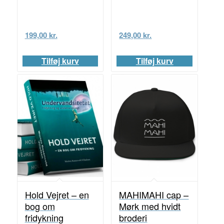
199,00
kr.
249,00
kr.
Tilføj kurv
Tilføj kurv
Hold Vejret – en
MAHIMAHI cap –
bog om
Mørk med hvidt
fridykning
broderi