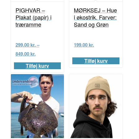
PIGHVAR –
MØRKSEJ – Hue
Plakat (papir) i
i økostrik. Farver:
træramme
Sand og Grøn
299,00
kr.
–
199,00
kr.
Prisinterval:
849,00
kr.
299,00 kr.
Tilføj kurv
Tilføj kurv
til
849,00 kr.