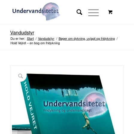
Vandudstyr
Du er her:
Start
/
Vandudstyr
/
Bøger om dykning, uvjagt og fridykning
/
Hold Vejret – en bog om fridykning