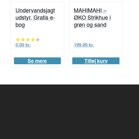
Undervandsjagt
MAHIMAHI –
udstyr. Gratis e-
ØKO Strikhue i
bog
grøn og sand
0,00
kr.
199,00
kr.
Vurderet
4.00
Se mere
Tilføj kurv
ud af 5