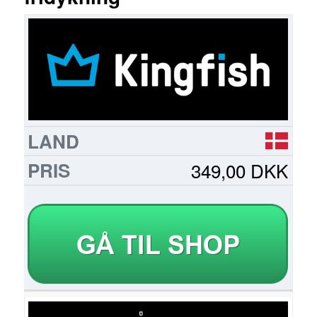
FORHANDLER
LAND
PRIS
LÆS
MERE
349,00 DKK