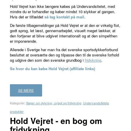
Hold Vejret kan ikke længere købes på Undervandsitetet, med
mindre du er forhandler og køber mindst 10 stykker af gangen.
Hvis det er tilfældet
så tag kontakt på mail
.
De første tilbagemeldinger på Hold Vejret er at den er virkelig flot,
godt sprog, let læst, gennemarbejdet, visuelt meget lækker, at
den fortjener at blive udgivet internationalt og at den simpelthen
er imponerende.
Allerede i Sverige har man fra det svenske sportsdykkerforbund
besluttet at oversætte den og tilpasse den til de svenske forhold
og udgive den som den svenske grundbog i
fridykning
.
Se hvor du kan købe Hold Vejret (affiliate links)
SE MERE
Kategorier:
Bøger om dykning, uvjagt og fridykning
,
Undervandsitetets
produkter
Hold Vejret - en bog om
fridykning