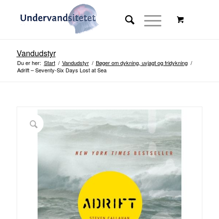
Vandudstyr
Du er her:
Start
/
Vandudstyr
/
Bøger om dykning, uvjagt og fridykning
/
Adrift – Seventy-Six Days Lost at Sea