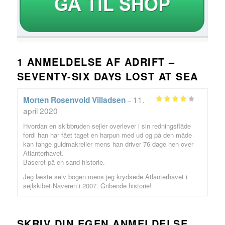
1 ANMELDELSE AF
ADRIFT –
SEVENTY-SIX DAYS LOST AT SEA
11.
Morten Rosenvold Villadsen
–
Vurderet
april 2020
ud af 5
4
Hvordan en skibbruden sejler overlever i sin redningsflåde
fordi han har fået taget en harpun med ud og på den måde
kan fange guldmakreller mens han driver 76 dage hen over
Atlanterhavet.
Baseret på en sand historie.
Jeg læste selv bogen mens jeg krydsede Atlanterhavet i
sejlskibet Naveren i 2007. Gribende historie!
SKRIV DIN EGEN ANMELDELSE