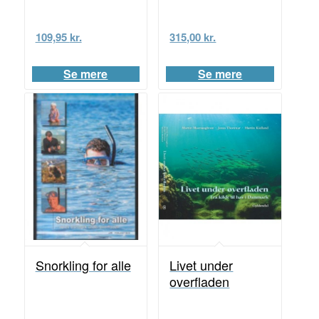
109,95
kr.
315,00
kr.
Se mere
Se mere
Snorkling for alle
Livet under
overfladen