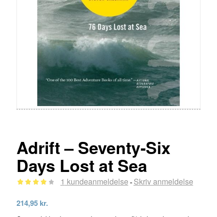
Adrift – Seventy-Six
Days Lost at Sea
1
kundeanmeldelse
Skriv anmeldelse
-
Bedømt
214,95
kr.
som