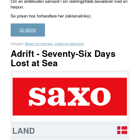
Om en skibbruden sømand i sin redningsflåde bevæbnet med en
4.00
ud
harpun.
af 5
Se prisen hos forhandlere her (reklamelinks):
baseret
på
SE MERE
1
kundebedømmelse
Kategori:
Bøger om dykning, uvjagt og fridykning
Adrift - Seventy-Six Days
Lost at Sea
FORHANDLER
LAND
PRIS
LÆS
MERE