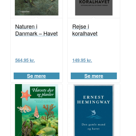
Naturen i
Rejse i
Danmark – Havet
koralhavet
564,95
kr.
149,95
kr.
Se mere
Se mere