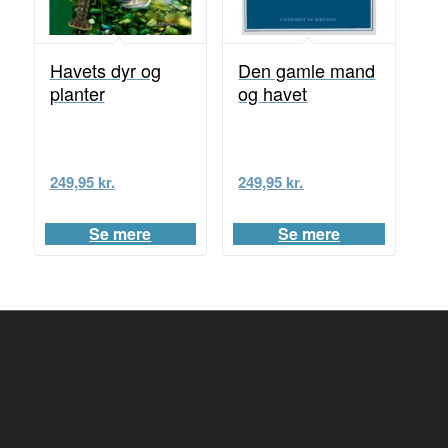
Havets dyr og
Den gamle mand
planter
og havet
249,95
kr.
249,95
kr.
Se mere
Se mere