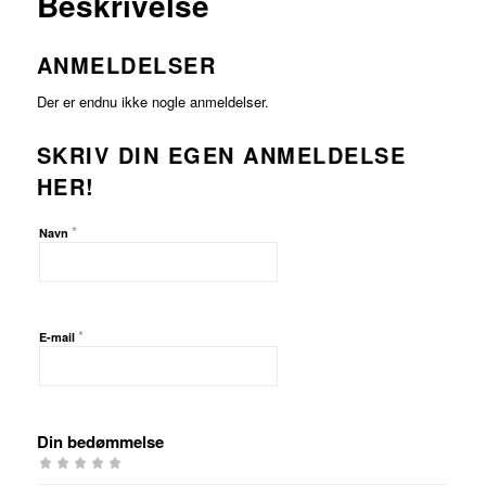
Beskrivelse
ANMELDELSER
Der er endnu ikke nogle anmeldelser.
SKRIV DIN EGEN ANMELDELSE
HER!
*
Navn
*
E-mail
Din bedømmelse
1
2 ud
3 ud af
4 ud af 5
5 ud af 5