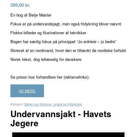
399,00
kr.
En bog af Børje Møster
Fokus er på undervandsjagt, men også fridykning bliver nævnt
Flokke billeder og illustrationer af teknikker
Bogen har særlig fokus på princippet “Jo enklere – jo bedre”
Skrevet af en nordmand, hvori den er tiltænkt de nordiske forhold
Norsk tekst, dog letlæselig for danskere
Se prisen hos forhandlere her (reklamelinks):
SE MERE
Kategori:
Bøger om dykning, uvjagt og fridykning
Undervannsjakt - Havets
Jegere
FORHANDLER
LAND
PRIS
LÆS