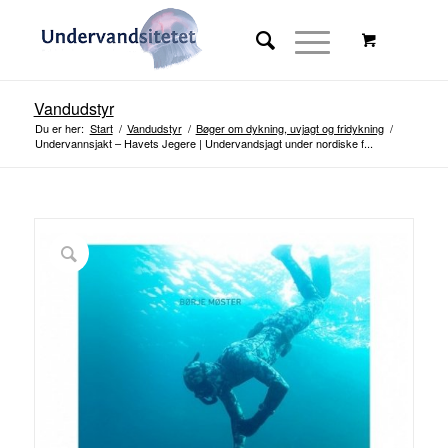
Vandudstyr
Du er her:
Start
/
Vandudstyr
/
Bøger om dykning, uvjagt og fridykning
/
Undervannsjakt – Havets Jegere | Undervandsjagt under nordiske f...