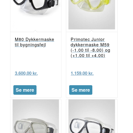
M80 Dykkermaske
Primotec Junior
til bygningsfejl
dykkermaske M59
(-1.00 til -8.00) og
(+1.00 til +4.00)
3.600,00
kr.
1.159,00
kr.
Se mere
Se mere