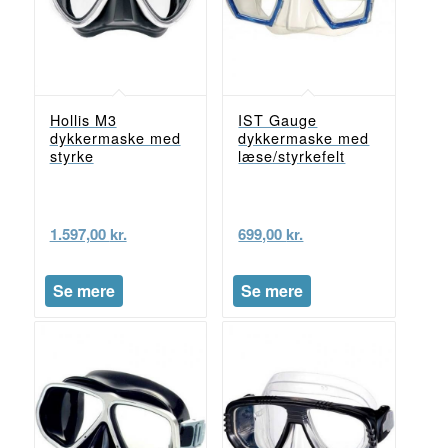
Hollis M3
IST Gauge
dykkermaske med
dykkermaske med
styrke
læse/styrkefelt
1.597,00
kr.
699,00
kr.
Se mere
Se mere