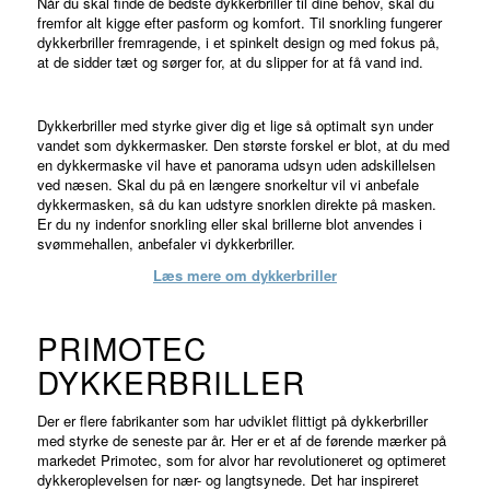
Når du skal finde de bedste dykkerbriller til dine behov, skal du
fremfor alt kigge efter pasform og komfort. Til snorkling fungerer
dykkerbriller fremragende, i et spinkelt design og med fokus på,
at de sidder tæt og sørger for, at du slipper for at få vand ind.
Dykkerbriller med styrke giver dig et lige så optimalt syn under
vandet som dykkermasker. Den største forskel er blot, at du med
en dykkermaske vil have et panorama udsyn uden adskillelsen
ved næsen. Skal du på en længere snorkeltur vil vi anbefale
dykkermasken, så du kan udstyre snorklen direkte på masken.
Er du ny indenfor snorkling eller skal brillerne blot anvendes i
svømmehallen, anbefaler vi dykkerbriller.
Læs mere om dykkerbriller
PRIMOTEC
DYKKERBRILLER
Der er flere fabrikanter som har udviklet flittigt på dykkerbriller
med styrke de seneste par år. Her er et af de førende mærker på
markedet Primotec, som for alvor har revolutioneret og optimeret
dykkeroplevelsen for nær- og langtsynede. Det har inspireret