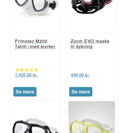
Primotec M200
Zoom EVO maske
Tahiti (med styrke)
til dykning
1.425,00
kr.
449,00
kr.
Vurderet
5.00
Se mere
Se mere
ud af 5