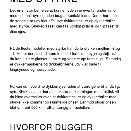
Det er en stor befrielse at kunne nyde sine eventyr under vand
med optimalt syn og uden brug af kontaktlinser. Derfor har man
de seneste år udviklet effektive dykkermasker og dykkerbriller
med styrke. Styrkeglasset kan fås utroligt præcis og tilpasset til
dine øjne.
På de fleste modeller med styrke kan du få styrken mellem -8 og
+4. Her er der plads til korrektioner i forhold til bygningsfejl, så
du kan justere glasset til højre og venstre øje forskelligt. Samtidig
er dykkermaskerne og dykkerbrillerne udviklet både til
langsynede og nærsynede.
Nu kan du nyde dine dykkerrejser uden at være generet af dårligt
syn. Styrkeglasset har sine ekstra omkostninger, men faktisk vil
du blive overrasket over, at dykkermasker og dykkerbriller med
styrke ikke kommer op i urimelige priser. Derimod stiger prisen
blot omtrent 500 kr. – alt afhængig af modellen.
HVORFOR DUGGER