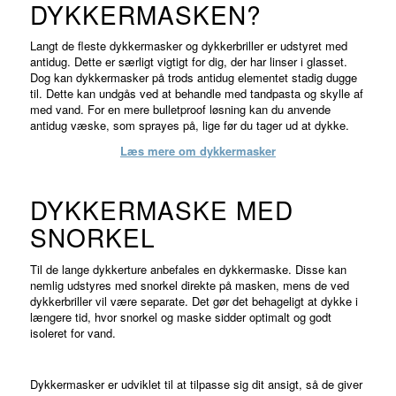
DYKKERMASKEN?
Langt de fleste dykkermasker og dykkerbriller er udstyret med
antidug. Dette er særligt vigtigt for dig, der har linser i glasset.
Dog kan dykkermasker på trods antidug elementet stadig dugge
til. Dette kan undgås ved at behandle med tandpasta og skylle af
med vand. For en mere
bulletproof
løsning kan du anvende
antidug væske, som sprayes på, lige før du tager ud at dykke.
Læs mere om dykkermasker
DYKKERMASKE MED
SNORKEL
Til de lange dykkerture anbefales en dykkermaske. Disse kan
nemlig udstyres med snorkel direkte på masken, mens de ved
dykkerbriller vil være separate. Det gør det behageligt at dykke i
længere tid, hvor snorkel og maske sidder optimalt og godt
isoleret for vand.
Dykkermasker er udviklet til at tilpasse sig dit ansigt, så de giver