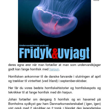
deres egne ører når man fortæller at man som undervandsjager
godt kan fange hornfisk med
harpun
.
Hornfisken ankommer til de danske farvande i slutningen af april
og trækker til vinterhiet (ved Irland) i september-oktober.
Her får du vores bedste hornfiskehistorier og hornfiskespots og
teknikker til at fange hornfisk med din harpun.
Johan fortæller om dengang 5 hornfisk og en havørred på
Bornholms sydkyst gav ham Danmarksmesterskabet ( igen, igen)
vist også med 2 skrubber og 2 torsk i blandet den legendariske