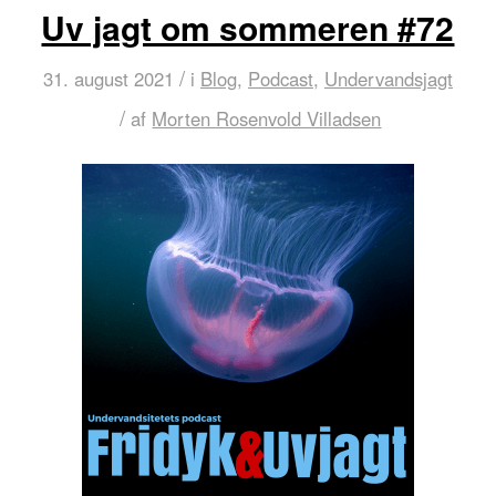
Uv jagt om sommeren #72
/
31. august 2021
i
Blog
,
Podcast
,
Undervandsjagt
/
af
Morten Rosenvold Villadsen