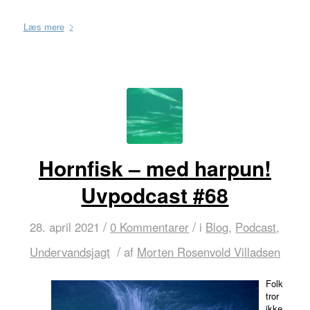
Læs mere
Hornfisk – med harpun!
Uvpodcast #68
/
/
28. april 2021
0 Kommentarer
i
Blog
,
Podcast
,
/
Undervandsjagt
af
Morten Rosenvold Villadsen
Folk
tror
ikke