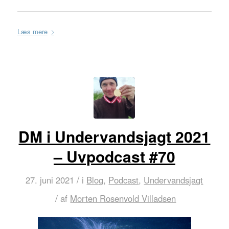
Læs mere
DM i Undervandsjagt 2021
– Uvpodcast #70
/
27. juni 2021
i
Blog
,
Podcast
,
Undervandsjagt
/
af
Morten Rosenvold Villadsen