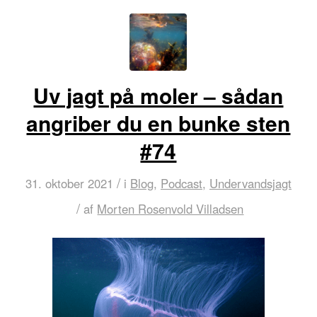
Uv jagt på moler – sådan
angriber du en bunke sten
#74
/
31. oktober 2021
i
Blog
,
Podcast
,
Undervandsjagt
/
af
Morten Rosenvold Villadsen