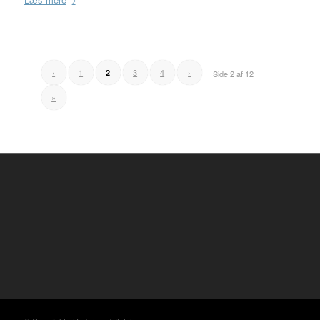
‹
1
3
4
›
2
Side 2 af 12
»