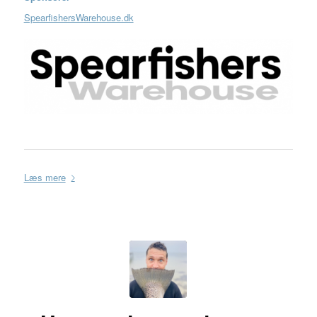
SpearfishersWarehouse.dk
Læs mere