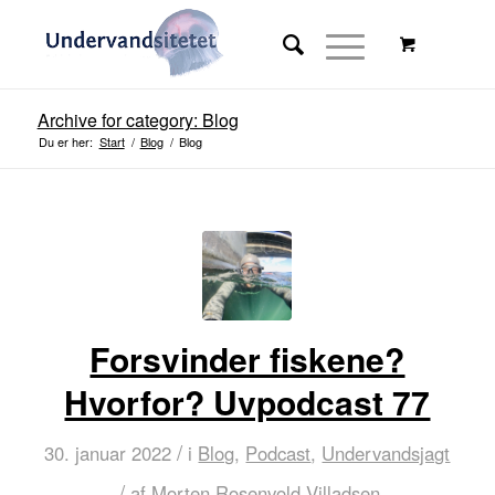
Archive for category: Blog
Du er her:
Start
/
Blog
/
Blog
Forsvinder fiskene?
Hvorfor? Uvpodcast 77
/
30. januar 2022
i
Blog
,
Podcast
,
Undervandsjagt
/
af
Morten Rosenvold Villadsen