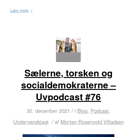
Læs mere
Sælerne, torsken og
socialdemokraterne –
Uvpodcast #76
/
30. december 2021
i
Blog
,
Podcast
,
/
Undervandsjagt
af
Morten Rosenvold Villadsen