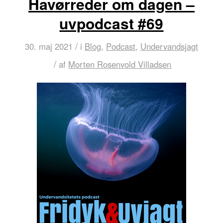
Havørreder om dagen –
uvpodcast #69
/
30. maj 2021
i
Blog
,
Podcast
,
Undervandsjagt
/
af
Morten Rosenvold Villadsen