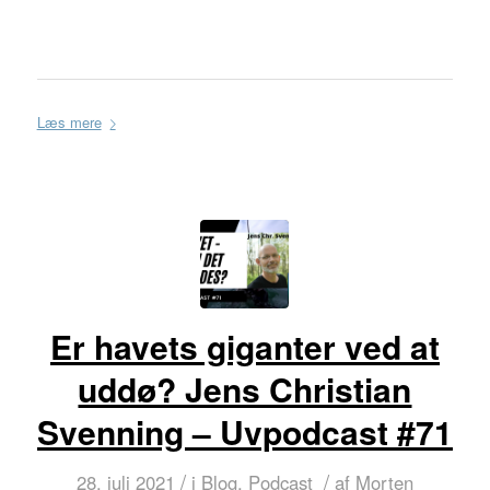
Læs mere
Er havets giganter ved at
uddø? Jens Christian
Svenning – Uvpodcast #71
/
/
28. juli 2021
i
Blog
,
Podcast
af
Morten