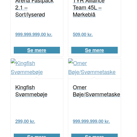
Arena Fastpack
TYR Alliance
2.1 –
Team 45L –
Sort/lyserød
Mørkeblå
999.999.999,00
kr.
509,00
kr.
Se mere
Se mere
Kingfish
Omer
Svømmebøje
Bøje/Svømmetaske
299,00
kr.
999.999.999,00
kr.
Se mere
Se mere