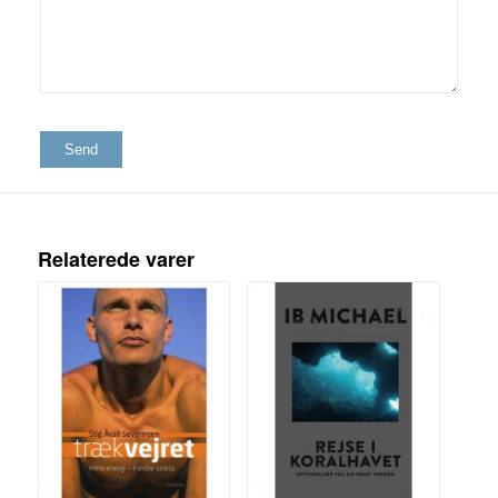
5
stjerner
Relaterede varer