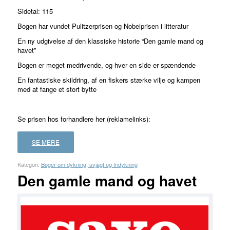
Sidetal: 115
Bogen har vundet Pulitzerprisen og Nobelprisen i litteratur
En ny udgivelse af den klassiske historie “Den gamle mand og
havet”
Bogen er meget medrivende, og hver en side er spændende
En fantastiske skildring, af en fiskers stærke vilje og kampen
med at fange et stort bytte
Se prisen hos forhandlere her (reklamelinks):
SE MERE
Kategori:
Bøger om dykning, uvjagt og fridykning
Den gamle mand og havet
FORHANDLER
LAND
PRIS
LÆS
MERE