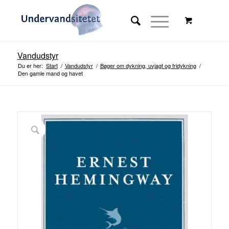
Vandudstyr
Du er her:
Start
/
Vandudstyr
/
Bøger om dykning, uvjagt og fridykning
/
Den gamle mand og havet