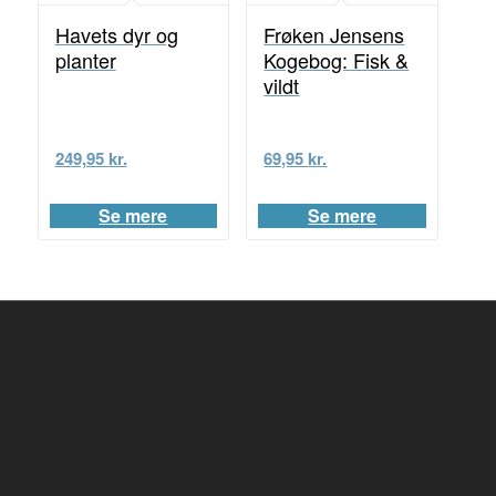
Havets dyr og
Frøken Jensens
planter
Kogebog: Fisk &
vildt
249,95
kr.
69,95
kr.
Se mere
Se mere