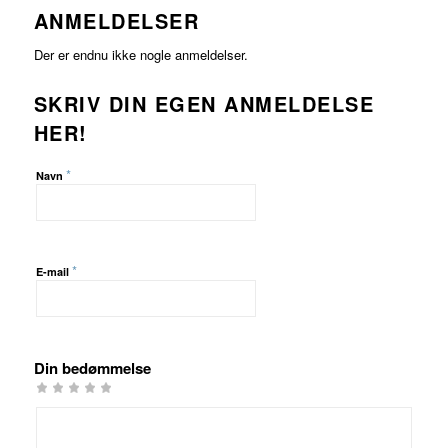
ANMELDELSER
Der er endnu ikke nogle anmeldelser.
SKRIV DIN EGEN ANMELDELSE
HER!
*
Navn
*
E-mail
Din bedømmelse
1
2 ud
3 ud af
4 ud af 5
5 ud af 5
ud
af 5
5
stjerner
stjerner
af
stjerner
stjerner