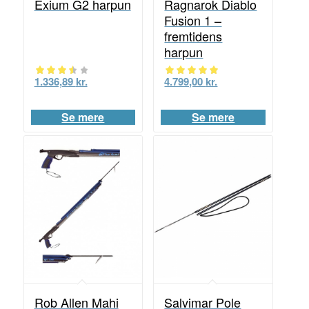
Exium G2 harpun
Ragnarok Diablo
Fusion 1 –
fremtidens
harpun
1.336,89
kr.
4.799,00
kr.
Vurderet
Vurderet
3.50
5.00
Se mere
Se mere
ud af 5
ud af 5
Salvimar Pole
Rob Allen Mahi