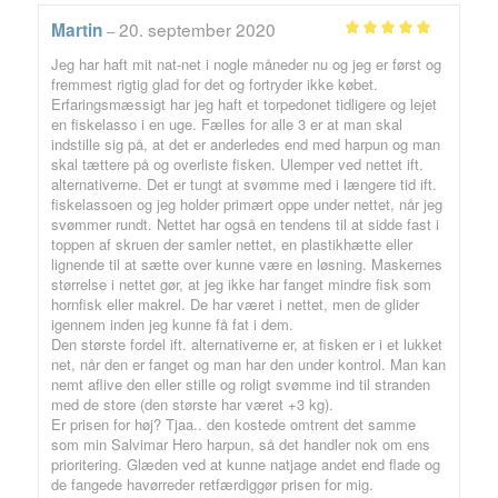
20. september 2020
Martin
–
Vurderet
5
Jeg har haft mit nat-net i nogle måneder nu og jeg er først og
ud af 5
fremmest rigtig glad for det og fortryder ikke købet.
Erfaringsmæssigt har jeg haft et torpedonet tidligere og lejet
en fiskelasso i en uge. Fælles for alle 3 er at man skal
indstille sig på, at det er anderledes end med harpun og man
skal tættere på og overliste fisken. Ulemper ved nettet ift.
alternativerne. Det er tungt at svømme med i længere tid ift.
fiskelassoen og jeg holder primært oppe under nettet, når jeg
svømmer rundt. Nettet har også en tendens til at sidde fast i
toppen af skruen der samler nettet, en plastikhætte eller
lignende til at sætte over kunne være en løsning. Maskernes
størrelse i nettet gør, at jeg ikke har fanget mindre fisk som
hornfisk eller makrel. De har været i nettet, men de glider
igennem inden jeg kunne få fat i dem.
Den største fordel ift. alternativerne er, at fisken er i et lukket
net, når den er fanget og man har den under kontrol. Man kan
nemt aflive den eller stille og roligt svømme ind til stranden
med de store (den største har været +3 kg).
Er prisen for høj? Tjaa.. den kostede omtrent det samme
som min Salvimar Hero harpun, så det handler nok om ens
prioritering. Glæden ved at kunne natjage andet end flade og
de fangede havørreder retfærdiggør prisen for mig.