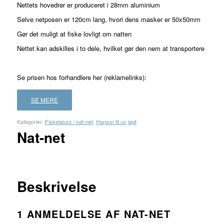
Nettets hovedrør er produceret i 28mm aluminium
1
kundebedømmelse
Selve netposen er 120cm lang, hvori dens masker er 50x50mm
Gør det muligt at fiske lovligt om natten
Nettet kan adskilles i to dele, hvilket gør den nem at transportere
Se prisen hos forhandlere her (reklamelinks):
SE MERE
Kategorier:
Fiskelasso / nat-net
,
Harpun til uv jagt
Nat-net
FORHANDLER
LAND
PRIS
LÆS
MERE
Beskrivelse
1 ANMELDELSE AF
NAT-NET