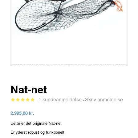
Nat-net
1
kundeanmeldelse
Skriv anmeldelse
-
Bedømt
2.995,00
kr.
som
5.00
Dette er det originale Nat-net
ud af 5
Er yderst robust og funktionelt
baseret på