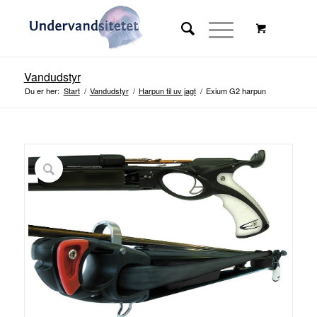
Vandudstyr
Du er her:
Start
/
Vandudstyr
/
Harpun til uv jagt
/
Exium G2 harpun