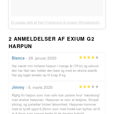
Et opslag delt af Hej! Fridykning & Uvjagt (@holdvejret)
den
27. 
2 ANMELDELSER AF
EXIUM G2
HARPUN
28. januar 2020
Bianca
–
Vurderet
Har været min trofaste harpun i mange år (75’er) og selvom
ud af 5
4
den har fået tæv holder den bare og med en ekstra elastik
Har jeg taget ørreder op til knap 8 kg.
5. marts 2020
Jimmy
–
Vurderet
Rigtig fin harpun som man selv kan justere hvor “næsetung“
ud af
3
man ønsker harpunen. Harpunen er nem at betjene. Simpel
5
sikring, og justerbar tricker følsomhed. Harpunen kommer
med et tyndt spyd 6,25mm som med fordel kan byttes ud til
et 6,5mm som passer bedre til de danske forhold.