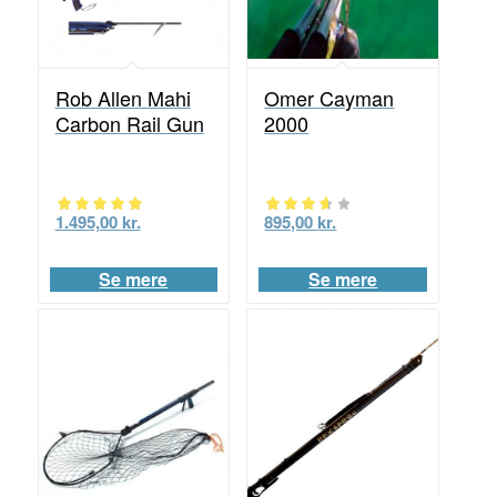
Omer Cayman
Rob Allen Mahi
2000
Carbon Rail Gun
895,00
kr.
1.495,00
kr.
Vurderet
Vurderet
3.60
5.00
Se mere
Se mere
ud af 5
ud af 5