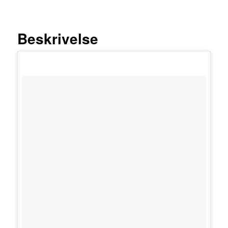
FORHANDLER
LAND
PRIS
LÆS
MERE
Beskrivelse