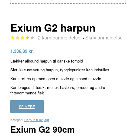
Exium G2 harpun
2
kundeanmeldelser
Skriv anmeldelse
-
Bedømt
1.336,89
kr.
som
Lækker allround harpun til danske forhold
3.50
ud
Slet ikke næsetung harpun, tyngdepunktet kan indstilles
af 5
Kan sættes op med open muzzle og closed muzzle
baseret
Kan bruges til torsk, multer, havbars, ørreder og andre
på
fritsvømmende fisk
2
kundebedømmelser
SE MERE
Kategori:
Harpun til uv jagt
Exium G2 90cm